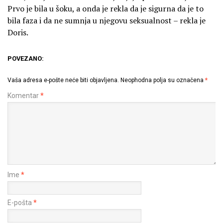
Prvo je bila u šoku, a onda je rekla da je sigurna da je to
bila faza i da ne sumnja u njegovu seksualnost – rekla je
Doris.
POVEZANO:
Vaša adresa e-pošte neće biti objavljena.
Neophodna polja su označena
*
Komentar
*
Ime
*
E-pošta
*