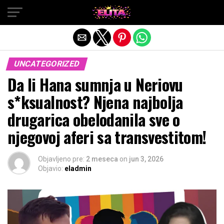
Exit mobile version
UNCATEGORIZED
Da li Hana sumnja u Neriovu
s*ksualnost? Njena najbolja
drugarica obelodanila sve o
njegovoj aferi sa transvestitom!
Objavljeno pre:
2 meseca
on
jun 3, 2026
Objavio:
eladmin