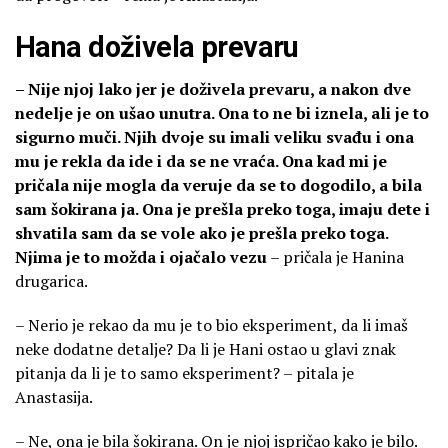
Hana doživela prevaru
– Nije njoj lako jer je doživela prevaru, a nakon dve
nedelje je on ušao unutra. Ona to ne bi iznela, ali je to
sigurno muči. Njih dvoje su imali veliku svađu i ona
mu je rekla da ide i da se ne vraća. Ona kad mi je
pričala nije mogla da veruje da se to dogodilo, a bila
sam šokirana ja. Ona je prešla preko toga, imaju dete i
shvatila sam da se vole ako je prešla preko toga.
Njima je to možda i ojačalo vezu
– pričala je Hanina
drugarica.
– Nerio je rekao da mu je to bio eksperiment, da li imaš
neke dodatne detalje? Da li je Hani ostao u glavi znak
pitanja da li je to samo eksperiment? – pitala je
Anastasija.
– Ne, ona je bila šokirana. On je njoj ispričao kako je bilo.