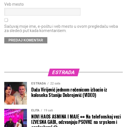
Veb mesto
Sačuvaj moje ime, e-poštu i veb mesto u ovom pregledaču veba
za sledeći put kada komentarišem.
ESTRADA
ESTRADA
22 sata
Dača Virijević jednom rečenicom izbacio iz
koloseka Staniju Dobrojević (VIDEO)
ELITA
19 sati
NOVI HAOS ASMINA I MAJE 👀 Na telefonskoj vezi
IZVESNA GABI, odzvanjaju PSOVKE na srpskom i