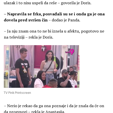
ulazak i to nisu uspeli da reše – govorila je Doris.
– Napravila se frka, posvađali su se i onda ga je ona
dovela pred svršen čin
– dodao je Panda.
– Ja nju znam ona to ne bi iznela u afektu, pogotovo ne
na televiziji – rekla je Doris.
TV Pink Printscreen
– Nerio je rekao da ga ona poznaje i da je znala da će on
da progovori – rekla je Anastasija.