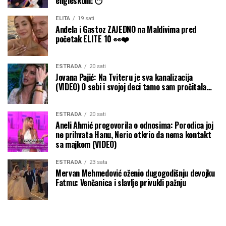
engleskom! 😶
ELITA
19 sati
Anđela i Gastoz ZAJEDNO na Maldivima pred
početak ELITE 10 👀❤️
ESTRADA
20 sati
Jovana Pajić: Na Tviteru je sva kanalizacija
(VIDEO) O sebi i svojoj deci tamo sam pročitala…
ESTRADA
20 sati
Aneli Ahmić progovorila o odnosima: Porodica joj
ne prihvata Hanu, Nerio otkrio da nema kontakt
sa majkom (VIDEO)
ESTRADA
23 sata
Mervan Mehmedović oženio dugogodišnju devojku
Fatmu: Venčanica i slavlje privukli pažnju