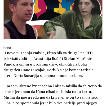
hana
U novom izdanju emisije „Pitao bih za druga“ na RED
televiziji voditelji Anastasija Buđić i Stefan Milošević
Panda, a oni su u program uživo uključili najbolju
drugaricu Hane Duvnjak, Doris, koja je komentarisala
aferu Neria Ružanjija sa transrodnom osobom.
– Ja sam iskreno iznenađena i nisam mislila da će Nerio da
iznese jer znam da Hana nikad ne bi išla na tu kartu.
Mislim da nije u redu nju da krive jer je on to sam izneo.
Ona je to spomenula jer je bilo dve nedelje pred njegov