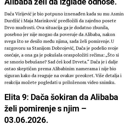
Alibaba želi da izglade odnose.
Dača Virijević je bio potpuno iznenađen kada su mu Asmin
Durdžić i Maja Marinković predložili da zajedno posete
Drvo mudrosti. Ova situacija ga je dodatno zbunila,
posebno jer nije mogao da poveruje da Alibaba, nakon
svega što se desilo među njima, sada želi pomirenje. U
razgovoru sa Stanijom Dobrojević, Dača je podelio svoje
osećaje, a ona ga je pokušala oraspoložiti rečima: „Što si
se smorio bebušane? Sad ćeš kod Drveta.“ Dača je i dalje
ostao skeptičan prema Alibabinim namerama i nije bio
siguran kako da reaguje na ovakav preokret. Više detalja i
reakcija možete pogledati u priloženom video snimku.
Elita 9: Dača šokiran da Alibaba
želi pomirenje s njim –
03.06.2026.