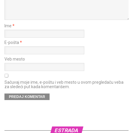
Ime
*
E-pošta
*
Veb mesto
Sačuvaj moje ime, e-poštu i veb mesto u ovom pregledaču veba
za sledeći put kada komentarišem.
ESTRADA