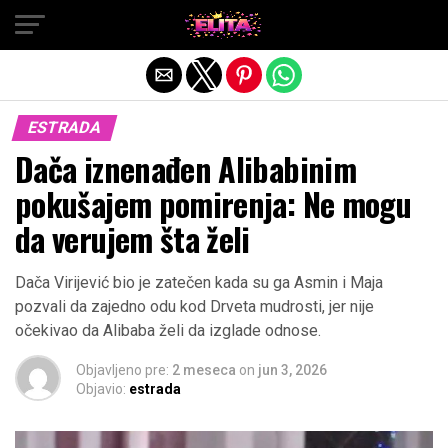
Exit mobile version
ESTRADA
Dača iznenađen Alibabinim
pokušajem pomirenja: Ne mogu
da verujem šta želi
Dača Virijević bio je zatečen kada su ga Asmin i Maja
pozvali da zajedno odu kod Drveta mudrosti, jer nije
očekivao da Alibaba želi da izglade odnose.
Objavljeno pre:
2 meseca
on
jun 3, 2026
Objavio:
estrada