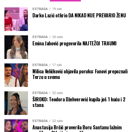
ESTRADA
19 sati
Darko Lazić otkrio DA NIKAD NIJE PREVARIO ŽENU
ESTRADA
24 sata
Emina Jahović progovorila NAJTEŽOJ TRAUMI
ESTRADA
17 sati
Milica Veličković objavila poruku: Fanovi prepoznali
Terzu u svemu
ESTRADA
22 sata
ŠIROKO: Teodora Džehverović kupila još 1 kuću i 2
stana
ESTRADA
22 sata
Anastasija Brčić proverila Boru Santanu lažnim