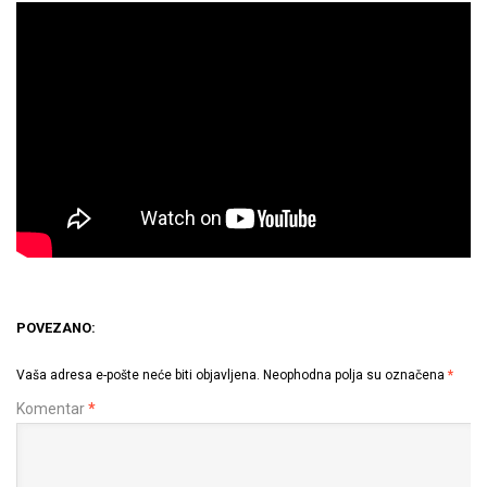
POVEZANO:
Vaša adresa e-pošte neće biti objavljena.
Neophodna polja su označena
*
Komentar
*