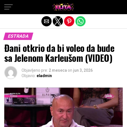
Exit mobile version
ESTRADA
Đani otkrio da bi voleo da bude
sa Jelenom Karleušom (VIDEO)
Objavljeno pre:
2 meseca
on
jun 3, 2026
Objavio:
eladmin