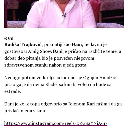
Đani
Radiša Trajković,
poznatiji kao
Đani
, nedavno je
gostovao u Amig Show. Đani je pričao na različite teme, a
dobar deo pitanja bio je posvećen njegovom
zdravstvenom stanju nakon ujeda gosta.
Nedugo potom voditelj i autor emisije Ognjen Amidžić
pitao ga je da nema Slađe, sa kim bi voleo da bude sa
estrade.
Đani je ko iz topa odgovorio sa Jelenom Karleušim i da ga
privlači njena visina.
https://www.instagram.com/reels/DZGSaYNiA6r/