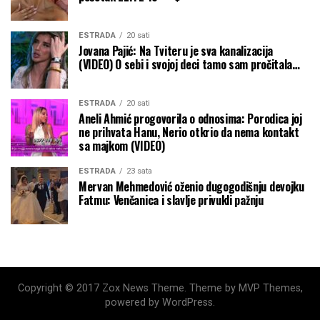
ESTRADA
20 sati
Jovana Pajić: Na Tviteru je sva kanalizacija
(VIDEO) O sebi i svojoj deci tamo sam pročitala…
ESTRADA
20 sati
Aneli Ahmić progovorila o odnosima: Porodica joj
ne prihvata Hanu, Nerio otkrio da nema kontakt
sa majkom (VIDEO)
ESTRADA
23 sata
Mervan Mehmedović oženio dugogodišnju devojku
Fatmu: Venčanica i slavlje privukli pažnju
Copyright © 2017 Zox News Theme. Theme by MVP Themes,
powered by WordPress.