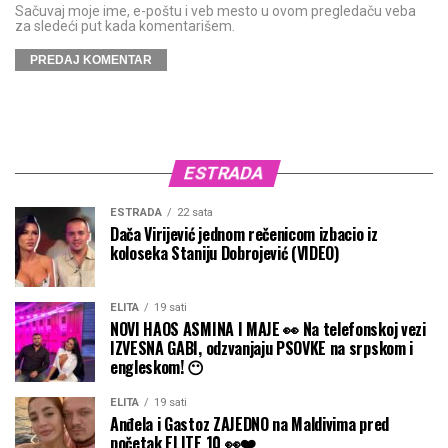
Sačuvaj moje ime, e-poštu i veb mesto u ovom pregledaču veba
za sledeći put kada komentarišem.
ESTRADA
ESTRADA
22 sata
Dača Virijević jednom rečenicom izbacio iz
koloseka Staniju Dobrojević (VIDEO)
ELITA
19 sati
NOVI HAOS ASMINA I MAJE 👀 Na telefonskoj vezi
IZVESNA GABI, odzvanjaju PSOVKE na srpskom i
engleskom! 😶
ELITA
19 sati
Anđela i Gastoz ZAJEDNO na Maldivima pred
početak ELITE 10 👀❤️