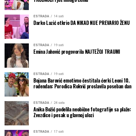
ESTRADA
14 sati
Darko Lazić otkrio DA NIKAD NIJE PREVARIO ŽENU
ESTRADA
19 sati
Emina Jahović progovorila NAJTEŽOJ TRAUMI
ESTRADA
19 sati
Bojana Barović emotivno čestitala ćerki Leoni 10.
rođendan: Porodica Rokvić proslavila poseban dan
ESTRADA
24 sata
Anika Božić podelila neobične fotografije sa plaže:
Zvezdice i pesak u glavnoj ulozi
ESTRADA
17 sati