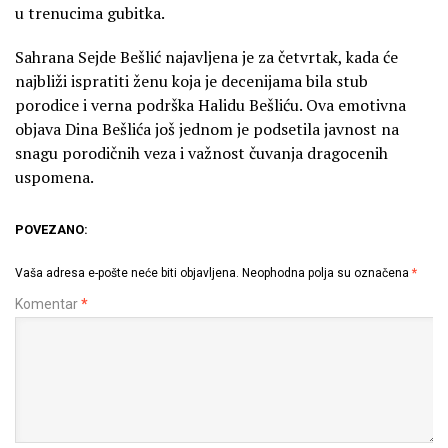
u trenucima gubitka.
Sahrana Sejde Bešlić najavljena je za četvrtak, kada će
najbliži ispratiti ženu koja je decenijama bila stub
porodice i verna podrška Halidu Bešliću. Ova emotivna
objava Dina Bešlića još jednom je podsetila javnost na
snagu porodičnih veza i važnost čuvanja dragocenih
uspomena.
POVEZANO:
Vaša adresa e-pošte neće biti objavljena.
Neophodna polja su označena
*
Komentar
*