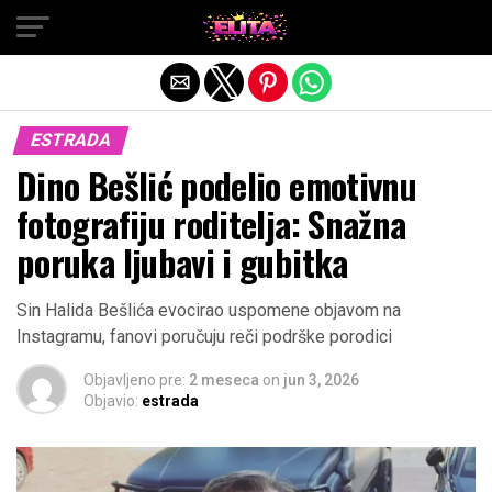
Exit mobile version
ESTRADA
Dino Bešlić podelio emotivnu
fotografiju roditelja: Snažna
poruka ljubavi i gubitka
Sin Halida Bešlića evocirao uspomene objavom na
Instagramu, fanovi poručuju reči podrške porodici
Objavljeno pre:
2 meseca
on
jun 3, 2026
Objavio:
estrada