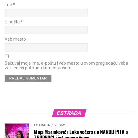
Ime
*
E-pošta
*
Veb mesto
Sačuvaj moje ime, e-poštu i veb mesto u ovom pregledaču veba
za sledeći put kada komentarišem.
ESTRADA
ESTRADA
23 sata
Maja Marinković i Luka večeras u NAROD PITA o
TRUDNOĆI i još mnogo čemu