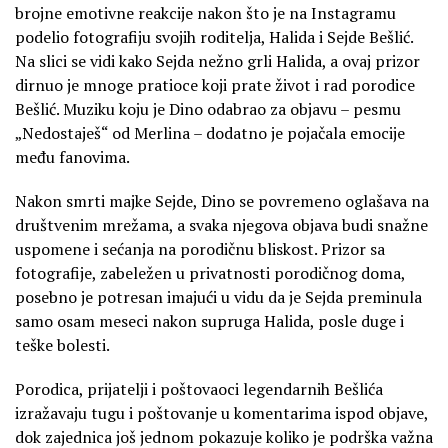
brojne emotivne reakcije nakon što je na Instagramu
podelio fotografiju svojih roditelja, Halida i Sejde Bešlić.
Na slici se vidi kako Sejda nežno grli Halida, a ovaj prizor
dirnuo je mnoge pratioce koji prate život i rad porodice
Bešlić. Muziku koju je Dino odabrao za objavu – pesmu
„Nedostaješ“ od Merlina – dodatno je pojačala emocije
među fanovima.
Nakon smrti majke Sejde, Dino se povremeno oglašava na
društvenim mrežama, a svaka njegova objava budi snažne
uspomene i sećanja na porodičnu bliskost. Prizor sa
fotografije, zabeležen u privatnosti porodičnog doma,
posebno je potresan imajući u vidu da je Sejda preminula
samo osam meseci nakon supruga Halida, posle duge i
teške bolesti.
Porodica, prijatelji i poštovaoci legendarnih Bešlića
izražavaju tugu i poštovanje u komentarima ispod objave,
dok zajednica još jednom pokazuje koliko je podrška važna