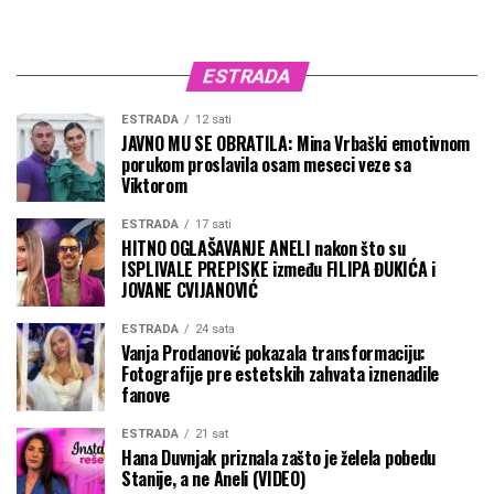
ESTRADA
ESTRADA
12 sati
JAVNO MU SE OBRATILA: Mina Vrbaški emotivnom
porukom proslavila osam meseci veze sa
Viktorom
ESTRADA
17 sati
HITNO OGLAŠAVANJE ANELI nakon što su
ISPLIVALE PREPISKE između FILIPA ĐUKIĆA i
JOVANE CVIJANOVIĆ
ESTRADA
24 sata
Vanja Prodanović pokazala transformaciju:
Fotografije pre estetskih zahvata iznenadile
fanove
ESTRADA
21 sat
Hana Duvnjak priznala zašto je želela pobedu
Stanije, a ne Aneli (VIDEO)