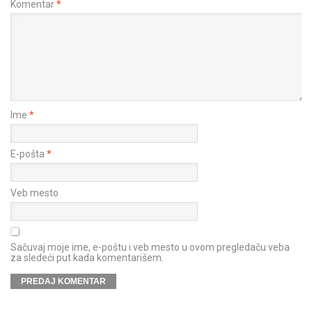
Komentar
*
Ime
*
E-pošta
*
Veb mesto
Sačuvaj moje ime, e-poštu i veb mesto u ovom pregledaču veba
za sledeći put kada komentarišem.