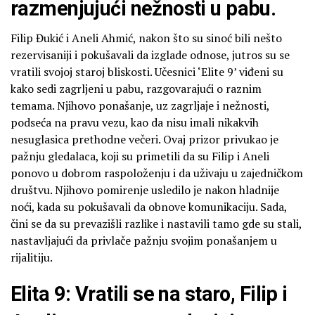
razmenjujući nežnosti u pabu.
Filip Đukić i Aneli Ahmić, nakon što su sinoć bili nešto
rezervisaniji i pokušavali da izglade odnose, jutros su se
vratili svojoj staroj bliskosti. Učesnici ‘Elite 9’ viđeni su
kako sedi zagrljeni u pabu, razgovarajući o raznim
temama. Njihovo ponašanje, uz zagrljaje i nežnosti,
podseća na pravu vezu, kao da nisu imali nikakvih
nesuglasica prethodne večeri. Ovaj prizor privukao je
pažnju gledalaca, koji su primetili da su Filip i Aneli
ponovo u dobrom raspoloženju i da uživaju u zajedničkom
društvu. Njihovo pomirenje usledilo je nakon hladnije
noći, kada su pokušavali da obnove komunikaciju. Sada,
čini se da su prevazišli razlike i nastavili tamo gde su stali,
nastavljajući da privlače pažnju svojim ponašanjem u
rijalitiju.
Elita 9: Vratili se na staro, Filip i