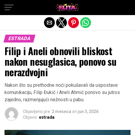
Exit mobile version
ESTRADA
Filip i Aneli obnovili bliskost
nakon nesuglasica, ponovo su
nerazdvojni
Nakon što su prethodne noći pokušavali da uspostave
komunikaciju, Filip Đukić i Aneli Ahmić ponovo su jutros
zajedno, razmenjujući nežnosti u pabu.
Objavljeno pre:
2 meseca
on
jun 3, 2026
Objavio:
estrada