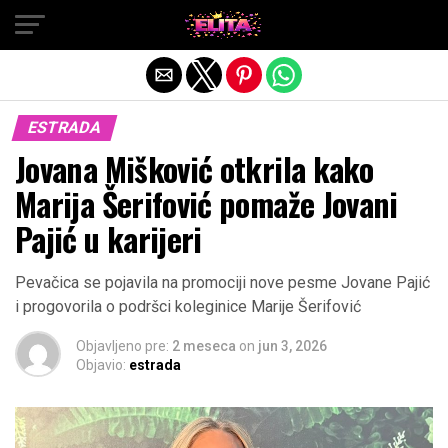
Exit mobile version
ESTRADA
Jovana Mišković otkrila kako
Marija Šerifović pomaže Jovani
Pajić u karijeri
Pevačica se pojavila na promociji nove pesme Jovane Pajić
i progovorila o podršci koleginice Marije Šerifović
Objavljeno pre:
2 meseca
on
jun 3, 2026
Objavio:
estrada