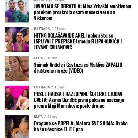
JAVNO MU SE OBRATILA: Mina Vrbaški emotivnom
porukom proslavila osam meseci veze sa
Viktorom
ESTRADA
23 sata
HITNO OGLAŠAVANJE ANELI nakon što su
ISPLIVALE PREPISKE između FILIPA ĐUKIĆA i
JOVANE CVIJANOVIĆ
ELITA
18 sati
Snimak Anđele i Gastoza sa Maldiva ZAPALIO
društvene mreže (VIDEO)
ESTRADA
18 sati
POSLE HAOSA I RAZLUPANE ŠOFERKE LJUBAV
CVETA: Asmin Durdžić javno pokazao osećanja
prema Maji Marinković posle drame
ELITA
21 sat
Dragana se POPELA, Matora SVE SNIMA: Ovako
bivše učesnice ELITE pro