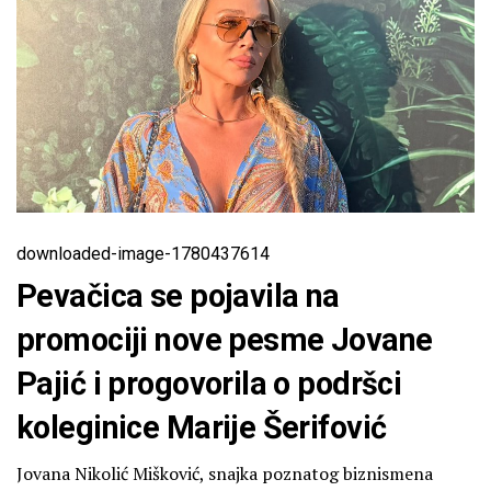
downloaded-image-1780437614
Pevačica se pojavila na
promociji nove pesme Jovane
Pajić i progovorila o podršci
koleginice Marije Šerifović
Jovana Nikolić Mišković, snajka poznatog biznismena