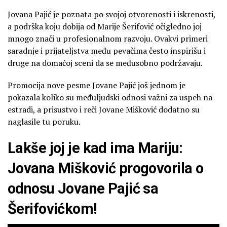
Jovana Pajić je poznata po svojoj otvorenosti i iskrenosti,
a podrška koju dobija od Marije Šerifović očigledno joj
mnogo znači u profesionalnom razvoju. Ovakvi primeri
saradnje i prijateljstva među pevačima često inspirišu i
druge na domaćoj sceni da se međusobno podržavaju.
Promocija nove pesme Jovane Pajić još jednom je
pokazala koliko su međuljudski odnosi važni za uspeh na
estradi, a prisustvo i reči Jovane Mišković dodatno su
naglasile tu poruku.
Lakše joj je kad ima Mariju:
Jovana Mišković progovorila o
odnosu Jovane Pajić sa
Šerifovićkom!