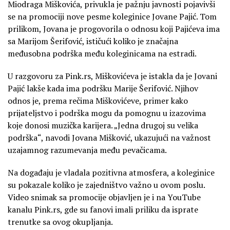
Miodraga Miškovića, privukla je pažnju javnosti pojavivši
se na promociji nove pesme koleginice Jovane Pajić. Tom
prilikom, Jovana je progovorila o odnosu koji Pajićeva ima
sa Marijom Šerifović, ističući koliko je značajna
međusobna podrška među koleginicama na estradi.
U razgovoru za Pink.rs, Miškovićeva je istakla da je Jovani
Pajić lakše kada ima podršku Marije Šerifović. Njihov
odnos je, prema rečima Miškovićeve, primer kako
prijateljstvo i podrška mogu da pomognu u izazovima
koje donosi muzička karijera. „Jedna drugoj su velika
podrška“, navodi Jovana Mišković, ukazujući na važnost
uzajamnog razumevanja među pevačicama.
Na događaju je vladala pozitivna atmosfera, a koleginice
su pokazale koliko je zajedništvo važno u ovom poslu.
Video snimak sa promocije objavljen je i na YouTube
kanalu Pink.rs, gde su fanovi imali priliku da isprate
trenutke sa ovog okupljanja.