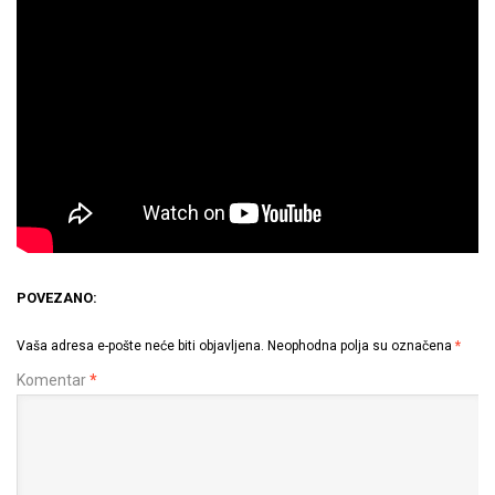
POVEZANO:
Vaša adresa e-pošte neće biti objavljena.
Neophodna polja su označena
*
Komentar
*