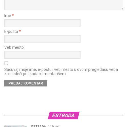
Ime
*
E-pošta
*
Veb mesto
Sačuvaj moje ime, e-poštu i veb mesto u ovom pregledaču veba
za sledeći put kada komentarišem.
ESTRADA
ESTRADA
19 sati