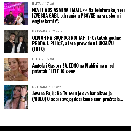
ELITA
17 sati
NOVI HAOS ASMINA I MAJE 👀 Na telefonskoj vezi
IZVESNA GABI, odzvanjaju PSOVKE na srpskom i
engleskom! 😶
ESTRADA
24 sata
ODMOR NA SKUPOCENOJ JAHTI: Ostatak godine
PRODAJU PILIĆE, a leto provode u LUKSUZU
(FOTO)
ELITA
16 sati
Anđela i Gastoz ZAJEDNO na Maldivima pred
početak ELITE 10 👀❤️
ESTRADA
18 sati
Jovana Pajić: Na Tviteru je sva kanalizacija
(VIDEO) O sebi i svojoj deci tamo sam pročitala…