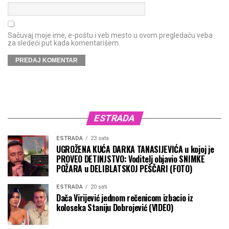
Sačuvaj moje ime, e-poštu i veb mesto u ovom pregledaču veba
za sledeći put kada komentarišem.
ESTRADA
ESTRADA
23 sata
UGROŽENA KUĆA DARKA TANASIJEVIĆA u kojoj je
PROVEO DETINJSTVO: Voditelj objavio SNIMKE
POŽARA u DELIBLATSKOJ PEŠČARI (FOTO)
ESTRADA
20 sati
Dača Virijević jednom rečenicom izbacio iz
koloseka Staniju Dobrojević (VIDEO)