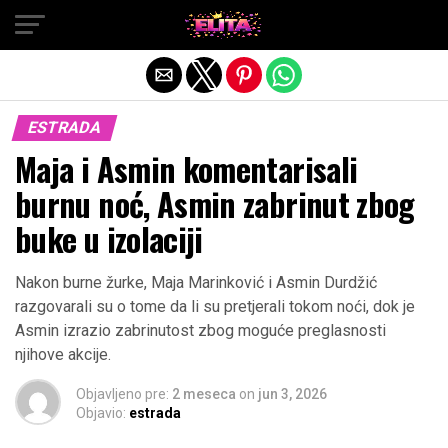
Exit mobile version
ESTRADA
Maja i Asmin komentarisali
burnu noć, Asmin zabrinut zbog
buke u izolaciji
Nakon burne žurke, Maja Marinković i Asmin Durdžić
razgovarali su o tome da li su pretjerali tokom noći, dok je
Asmin izrazio zabrinutost zbog moguće preglasnosti
njihove akcije.
Objavljeno pre:
2 meseca
on
jun 3, 2026
Objavio:
estrada