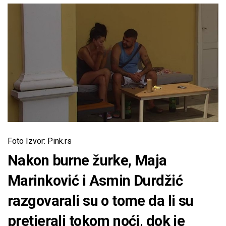
Foto Izvor: Pink.rs
Nakon burne žurke, Maja
Marinković i Asmin Durdžić
razgovarali su o tome da li su
pretjerali tokom noći, dok je