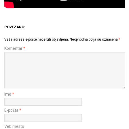
POVEZANO:
Vaša adresa e-pošte neće biti objavljena.
Neophodna polja su označena
*
Komentar
*
Ime
*
E-pošta
*
Veb mesto