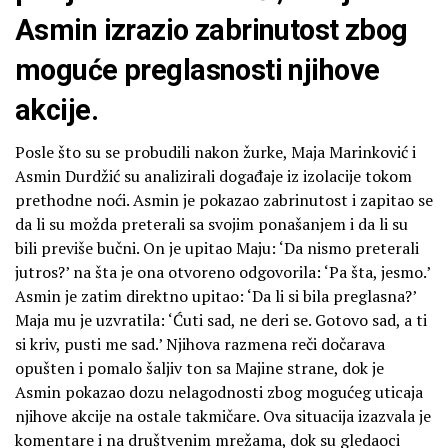
Asmin izrazio zabrinutost zbog
moguće preglasnosti njihove
akcije.
Posle što su se probudili nakon žurke, Maja Marinković i
Asmin Durdžić su analizirali događaje iz izolacije tokom
prethodne noći. Asmin je pokazao zabrinutost i zapitao se
da li su možda preterali sa svojim ponašanjem i da li su
bili previše bučni. On je upitao Maju: ‘Da nismo preterali
jutros?’ na šta je ona otvoreno odgovorila: ‘Pa šta, jesmo.’
Asmin je zatim direktno upitao: ‘Da li si bila preglasna?’
Maja mu je uzvratila: ‘Ćuti sad, ne deri se. Gotovo sad, a ti
si kriv, pusti me sad.’ Njihova razmena reči dočarava
opušten i pomalo šaljiv ton sa Majine strane, dok je
Asmin pokazao dozu nelagodnosti zbog mogućeg uticaja
njihove akcije na ostale takmičare. Ova situacija izazvala je
komentare i na društvenim mrežama, dok su gledaoci