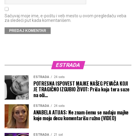
Sačuvaj moje ime, e-poštu i veb mesto u ovom pregledaču veba
za sledeći put kada komentarišem.
ESTRADA
ESTRADA
24 sata
POTRESNA ISPOVEST MAJKE NAŠEG PEVAČA KOJI
JE TRAGIČNO IZGUBIO ŽIVOT: Priča koja tera suze
na oči…
ESTRADA
24 sata
ANABELA ATIJAS: Ne znam čemu se nadaju majke
koje moju decu komentarišu ružno (VIDEO)
ESTRADA
21 sat