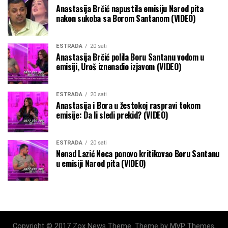
Anastasija Brčić napustila emisiju Narod pita
nakon sukoba sa Borom Santanom (VIDEO)
ESTRADA
20 sati
Anastasija Brčić polila Boru Santanu vodom u
emisiji, Uroš iznenadio izjavom (VIDEO)
ESTRADA
20 sati
Anastasija i Bora u žestokoj raspravi tokom
emisije: Da li sledi prekid? (VIDEO)
ESTRADA
20 sati
Nenad Lazić Neca ponovo kritikovao Boru Santanu
u emisiji Narod pita (VIDEO)
Copyright © 2017 Zox News Theme. Theme by MVP Themes,