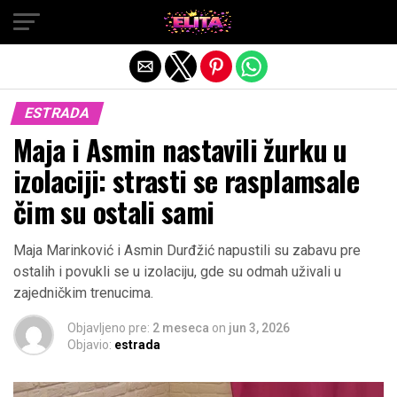
Exit mobile version
ESTRADA
Maja i Asmin nastavili žurku u
izolaciji: strasti se rasplamsale
čim su ostali sami
Maja Marinković i Asmin Durđžić napustili su zabavu pre
ostalih i povukli se u izolaciju, gde su odmah uživali u
zajedničkim trenucima.
Objavljeno pre:
2 meseca
on
jun 3, 2026
Objavio:
estrada