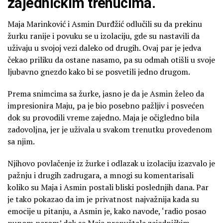
zajedničkim trenucima.
Maja Marinković i Asmin Durđžić odlučili su da prekinu
žurku ranije i povuku se u izolaciju, gde su nastavili da
uživaju u svojoj vezi daleko od drugih. Ovaj par je jedva
čekao priliku da ostane nasamo, pa su odmah otišli u svoje
ljubavno gnezdo kako bi se posvetili jedno drugom.
Prema snimcima sa žurke, jasno je da je Asmin želeo da
impresionira Maju, pa je bio posebno pažljiv i posvećen
dok su provodili vreme zajedno. Maja je očigledno bila
zadovoljna, jer je uživala u svakom trenutku provedenom
sa njim.
Njihovo povlačenje iz žurke i odlazak u izolaciju izazvalo je
pažnju i drugih zadrugara, a mnogi su komentarisali
koliko su Maja i Asmin postali bliski poslednjih dana. Par
je tako pokazao da im je privatnost najvažnija kada su
emocije u pitanju, a Asmin je, kako navode, ‘radio posao