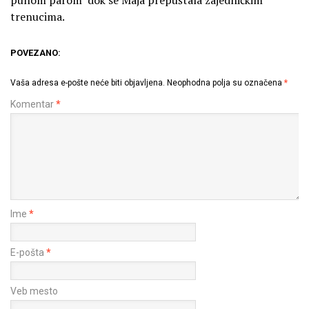
punom parom’ dok se Maja prepuštala zajedničkim
trenucima.
POVEZANO:
Vaša adresa e-pošte neće biti objavljena.
Neophodna polja su označena
*
Komentar
*
Ime
*
E-pošta
*
Veb mesto