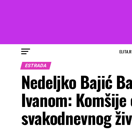
ELITA.R
ESTRADA
Nedeljko Bajić B
Ivanom: Komšije o
svakodnevnog živ