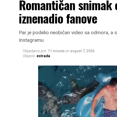
Romantičan snimak 
iznenadio fanove
Par je podelio neobičan video sa odmora, a s
Instagramu
Objavljeno pre:
11 minuta
on
avgust 7, 2026
Objavio:
estrada