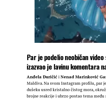
Par je podelio neobičan video
izazvao je lavinu komentara 
Anđela Đuričić
i
Nenad Marinković Ga
Maldiva. Na svom Instagram profilu, par j
dušeku usred kristalno čistog mora, okruž
brojne reakcije i ubrzo postao tema među