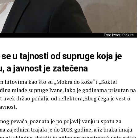
Foto Izvor: Pink.rs
 se u tajnosti od supruge koja je
, a javnost je zatečena
im hitovima kao što su „Mokra do kože“ i „Koktel
godina mlađe supruge Ivane. Iako je godinama prisutan na
t uvek držao podalje od reflektora, zbog čega je vest o
avnost.
nog pevača, poznata je po pojavljivanju u spotu za
 zajednica trajala je do 2018. godine, a iz braka imaju
ovali skladno, detalji iz njihovog privatnog života retko