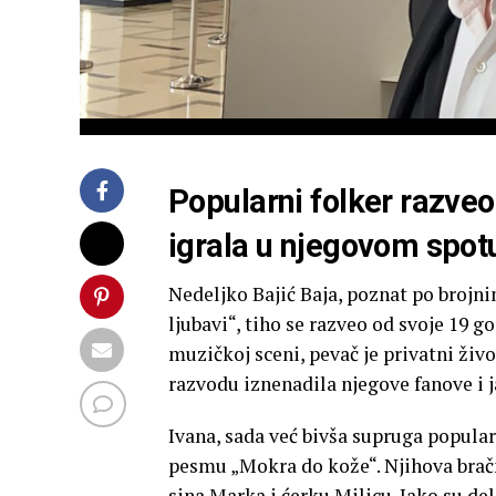
Popularni folker razveo
igrala u njegovom spotu
Nedeljko Bajić Baja, poznat po brojn
ljubavi“, tiho se razveo od svoje 19 
muzičkoj sceni, pevač je privatni živo
razvodu iznenadila njegove fanove i j
Ivana, sada već bivša supruga popular
pesmu „Mokra do kože“. Njihova bračna
sina Marka i ćerku Milicu. Iako su del