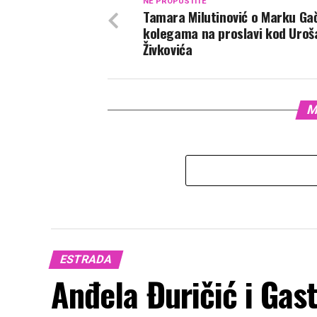
NE PROPUSTITE
Tamara Milutinović o Marku Gač
kolegama na proslavi kod Uroš
Živkovića
M
ESTRADA
Anđela Đuričić i Gas