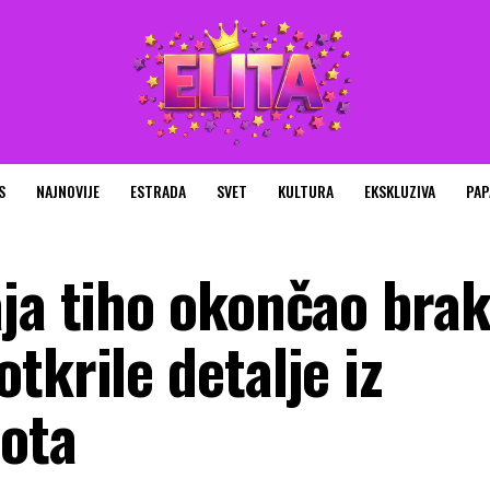
S
NAJNOVIJE
ESTRADA
SVET
KULTURA
EKSKLUZIVA
PAP
aja tiho okončao brak
tkrile detalje iz
ota