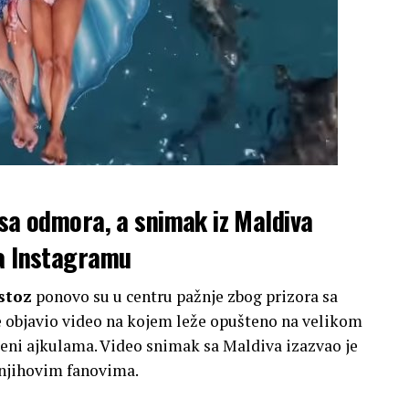
 sa odmora, a snimak iz Maldiva
na Instagramu
stoz
ponovo su u centru pažnje zbog prizora sa
e objavio video na kojem leže opušteno na velikom
eni ajkulama. Video snimak sa Maldiva izazvao je
 njihovim fanovima.