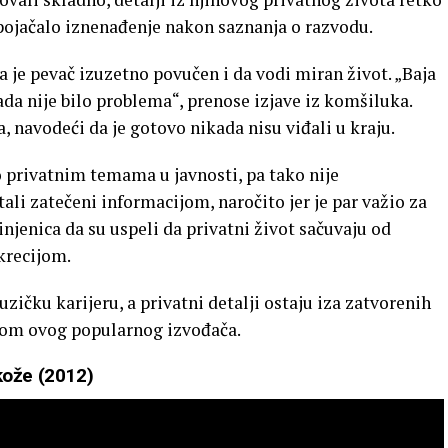
o pojačalo iznenađenje nakon saznanja o razvodu.
da je pevač izuzetno povučen i da vodi miran život. „Baja
ikada nije bilo problema“, prenose izjave iz komšiluka.
a, navodeći da je gotovo nikada nisu viđali u kraju.
o privatnim temama u javnosti, pa tako nije
ali zatečeni informacijom, naročito jer je par važio za
činjenica da su uspeli da privatni život sačuvaju od
skrecijom.
zičku karijeru, a privatni detalji ostaju iza zatvorenih
som ovog popularnog izvođača.
 kože (2012)