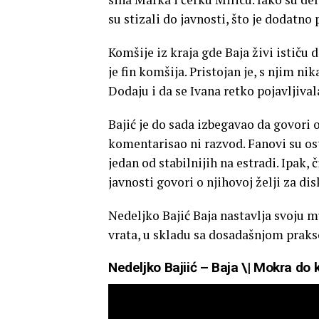
su stizali do javnosti, što je dodatn
Komšije iz kraja gde Baja živi ističu 
je fin komšija. Pristojan je, s njim n
Dodaju i da se Ivana retko pojavljival
Bajić je do sada izbegavao da govori 
komentarisao ni razvod. Fanovi su ost
jedan od stabilnijih na estradi. Ipak, 
javnosti govori o njihovoj želji za di
Nedeljko Bajić Baja nastavlja svoju mu
vrata, u skladu sa dosadašnjom prak
Nedeljko Bajiić – Baja \| Mokra do