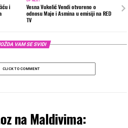
UP NEXT
iću i
Vesna Vukelić Vendi otvoreno o
a
odnosu Maje i Asmina u emisiji na RED
TV
OŽDA VAM SE SVIDI
CLICK TO COMMENT
toz na Maldivima: