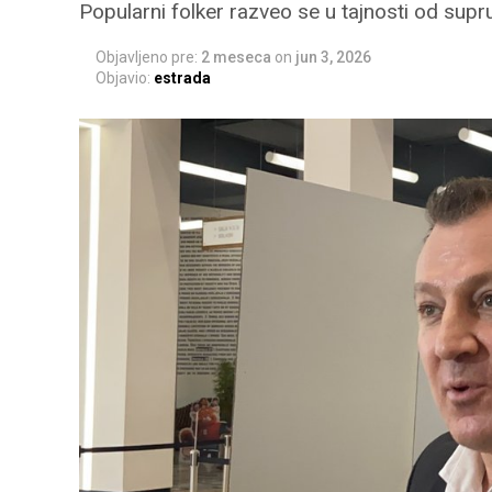
Popularni folker razveo se u tajnosti od supr
Objavljeno pre:
2 meseca
on
jun 3, 2026
Objavio:
estrada