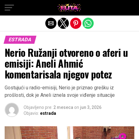
Exit mobile version
ESTRADA
Nerio Ružanji otvoreno o aferi u
emisiji: Aneli Ahmić
komentarisala njegov potez
Gostujući u radio-emisiji, Nerio je priznao grešku iz
prošlosti, dok je Aneli iznela svoje viđenje situacije
Objavljeno pre:
2 meseca
on
jun 3, 2026
Objavio:
estrada