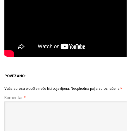
POVEZANO:
Vaša adresa e-pošte neće biti objavljena.
Neophodna polja su označena
*
Komentar
*