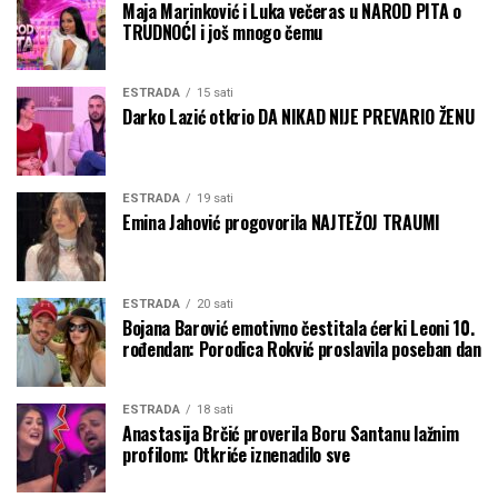
Maja Marinković i Luka večeras u NAROD PITA o
TRUDNOĆI i još mnogo čemu
ESTRADA
15 sati
Darko Lazić otkrio DA NIKAD NIJE PREVARIO ŽENU
ESTRADA
19 sati
Emina Jahović progovorila NAJTEŽOJ TRAUMI
ESTRADA
20 sati
Bojana Barović emotivno čestitala ćerki Leoni 10.
rođendan: Porodica Rokvić proslavila poseban dan
ESTRADA
18 sati
Anastasija Brčić proverila Boru Santanu lažnim
profilom: Otkriće iznenadilo sve