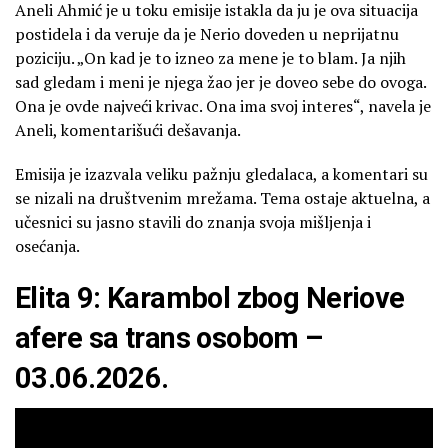
Aneli Ahmić je u toku emisije istakla da ju je ova situacija
postidela i da veruje da je Nerio doveden u neprijatnu
poziciju. „On kad je to izneo za mene je to blam. Ja njih
sad gledam i meni je njega žao jer je doveo sebe do ovoga.
Ona je ovde najveći krivac. Ona ima svoj interes“, navela je
Aneli, komentarišući dešavanja.
Emisija je izazvala veliku pažnju gledalaca, a komentari su
se nizali na društvenim mrežama. Tema ostaje aktuelna, a
učesnici su jasno stavili do znanja svoja mišljenja i
osećanja.
Elita 9: Karambol zbog Neriove
afere sa trans osobom –
03.06.2026.