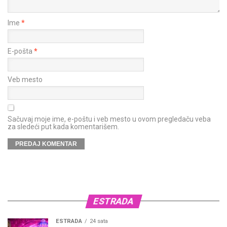
Ime
*
E-pošta
*
Veb mesto
Sačuvaj moje ime, e-poštu i veb mesto u ovom pregledaču veba
za sledeći put kada komentarišem.
ESTRADA
ESTRADA
24 sata