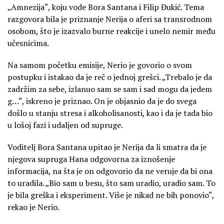
„Amnezija“, koju vode Bora Santana i Filip Đukić. Tema
razgovora bila je priznanje Nerija o aferi sa transrodnom
osobom, što je izazvalo burne reakcije i unelo nemir među
učesnicima.
Na samom početku emisije, Nerio je govorio o svom
postupku i istakao da je reč o jednoj grešci. „Trebalo je da
zadržim za sebe, izlanuo sam se sam i sad mogu da jedem
g…“, iskreno je priznao. On je objasnio da je do svega
došlo u stanju stresa i alkoholisanosti, kao i da je tada bio
u lošoj fazi i udaljen od supruge.
Voditelj Bora Santana upitao je Nerija da li smatra da je
njegova supruga Hana odgovorna za iznošenje
informacija, na šta je on odgovorio da ne veruje da bi ona
to uradila. „Bio sam u besu, što sam uradio, uradio sam. To
je bila greška i eksperiment. Više je nikad ne bih ponovio“,
rekao je Nerio.