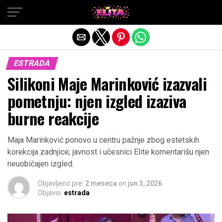
Exit mobile version
ESTRADA
Silikoni Maje Marinković izazvali
pometnju: njen izgled izaziva
burne reakcije
Maja Marinković ponovo u centru pažnje zbog estetskih
korekcija zadnjice; javnost i učesnici Elite komentarišu njen
neuobičajen izgled.
Objavljeno pre:
2 meseca
on
jun 3, 2026
Objavio:
estrada