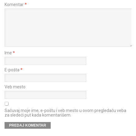
Komentar
*
Ime
*
E-pošta
*
Veb mesto
Sačuvaj moje ime, e-poštu i veb mesto u ovom pregledaču veba
za sledeći put kada komentarišem.