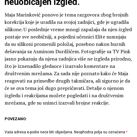
neuobičajen izgled.
Maja Marinković ponovo je tema razgovora zbog brojnih
korekcija koje je uradila na svojoj zadnjici, gde je ugradila
silikone. U poslednje vreme mnogi zapažaju da njen izgled
postaje sve neobičniji, a pojedini učesnici Elite sumnjaju
da su silikoni promenili položaj, posebno nakon burnih
dešavanja sa Asminom Durdžićem. Fotografije sa TV Pink
jasno pokazuju da njena zadnjica više ne izgleda prirodno,
što je iznenadilo gledaoce i izazvalo komentare na
društvenim mrežama. Za sada nije poznato kako će Maja
reagovati na primedbe drugih takmičara, ali sigurno je da
će se ova tema još dugo prepričavati. Detalje o njenom
izgledu i reakcijama možete pogledati i na društvenim
mrežama, gde su snimci izazvali brojne reakcije.
POVEZANO:
Vaša adresa e-pošte neće biti objavljena.
Neophodna polja su označena
*