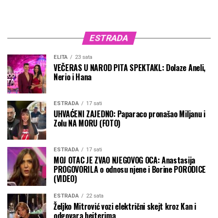
ESTRADA
ELITA
23 sata
VEČERAS U NAROD PITA SPEKTAKL: Dolaze Aneli,
Nerio i Hana
ESTRADA
17 sati
UHVAĆENI ZAJEDNO: Paparaco pronašao Miljanu i
Zolu NA MORU (FOTO)
ESTRADA
17 sati
MOJ OTAC JE ZVAO NJEGOVOG OCA: Anastasija
PROGOVORILA o odnosu njene i Borine PORODICE
(VIDEO)
ESTRADA
22 sata
Željko Mitrović vozi električni skejt kroz Kan i
odgovara hejterima