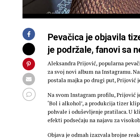
Pevačica je objavila tiz
je podržale, fanovi sa 
Aleksandra Prijović, popularna pevači
za svoj novi album na Instagramu. Na
postala majka po drugi put, Prijović j
Na svom Instagram profilu, Prijović j
‘Bol i alkohol’, a produkcija tizer kl
pohvale i oduševljenje pratilaca. U kli
efekti podsećaju na najavu za visoko
Objava je odmah izazvala brojne reakc