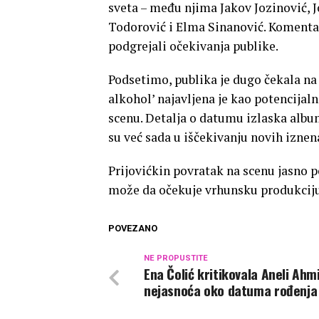
sveta – među njima Jakov Jozinović, J
Todorović i Elma Sinanović. Komentar
podgrejali očekivanja publike.
Podsetimo, publika je dugo čekala na
alkohol’ najavljena je kao potencijal
scenu. Detalja o datumu izlaska album
su već sada u iščekivanju novih iznen
Prijovićkin povratak na scenu jasno p
može da očekuje vrhunsku produkciju 
POVEZANO
NE PROPUSTITE
Ena Čolić kritikovala Aneli Ahm
nejasnoća oko datuma rođenja