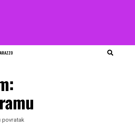
ARAZZO
um:
agramu
u povratak