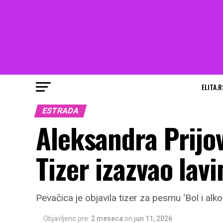
ELITA.R
ESTRADA
Aleksandra Prijov
Tizer izazvao lav
Pevačica je objavila tizer za pesmu ‘Bol i alk
Objavljeno pre:
2 meseca
on
jun 11, 2026