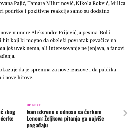
ovana Pajić, Tamara Milutinović, Nikola Rokvić, Milica
i podrške i pozitivne reakcije samo su dodatno
 nove numere Aleksandre Prijović, a pesma ‘Bol i
ni hit koji bi mogao da obeleži povratak pevačice na
a još uvek nema, ali interesovanje ne jenjava, a fanovi
ađenja.
okazuje da je spremna za nove izazove i da publika
i nove hitove.
UP NEXT
ić zbog
Ivan iskreno o odnosu sa ćerkom
 ćerke
Lenom: Željkova pitanja ga najviše
pogađaju