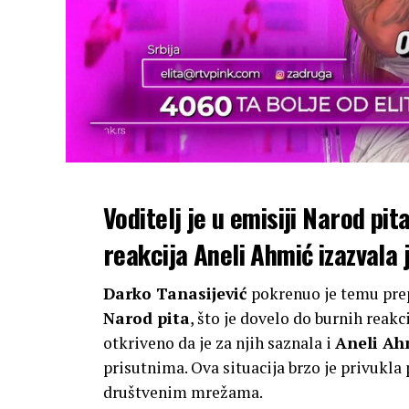
Voditelj je u emisiji Narod pi
reakcija Aneli Ahmić izazvala
Darko Tanasijević
pokrenuo je temu prepi
Narod pita
, što je dovelo do burnih reakc
otkriveno da je za njih saznala i
Aneli Ah
prisutnima. Ova situacija brzo je privukla
društvenim mrežama.