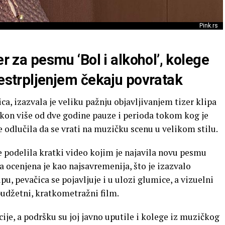
Pink.rs
er za pesmu ‘Bol i alkohol’, kolege
nestrpljenjem čekaju povratak
ca, izazvala je veliku pažnju objavljivanjem tizer klipa
kon više od dve godine pauze i perioda tokom kog je
e odlučila da se vrati na muzičku scenu u velikom stilu.
e podelila kratki video kojim je najavila novu pesmu
ipa ocenjena je kao najsavremenija, što je izazvalo
pu, pevačica se pojavljuje i u ulozi glumice, a vizuelni
budžetni, kratkometražni film.
ije, a podršku su joj javno uputile i kolege iz muzičkog