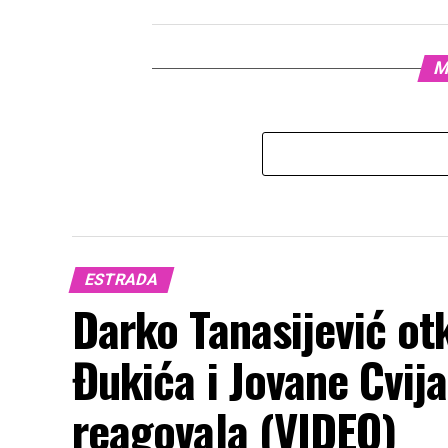
M
ESTRADA
Darko Tanasijević otk
Đukića i Jovane Cvij
reagovala (VIDEO)