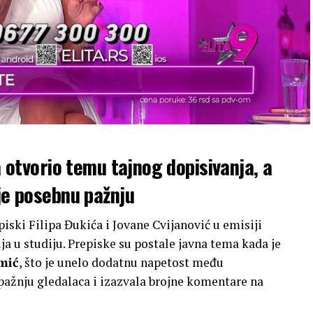
ta otvorio temu tajnog dopisivanja, a
 je posebnu pažnju
ski Filipa Đukića i Jovane Cvijanović u emisiji
ija u studiju. Prepiske su postale javna tema kada je
mić
, što je unelo dodatnu napetost među
 pažnju gledalaca i izazvala brojne komentare na