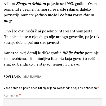
Album
Zbogom Srbijom
pojavio se 1993. godine. Osim
pomenute pesme, na njoj su se našle i danas daleko
poznatije numere
Jedino moje
i
Zelena trava doma
mog
.
Ono što ovu priču čini posebno interesantnom jeste
činjenica da se o njoj dugo nije mnogo govorilo, pa je tek
kasnije dobila pažnju šire javnosti.
Danas se ovaj detalj iz diskografije
Riblje čorbe
pominje
kao neobična, ali zanimljiva fusnota koja govori o veličini i
značaju benda koji je stekao nemerljivu slavu.
POVEZANO:
NASLOVNA
Vaša adresa e-pošte neće biti objavljena.
Neophodna polja su označena
*
Komentar
*