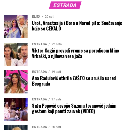
ESTRADA
ELITA
20 sati
Uroš, Anastasija i Bora u Narod pita: Suočavanje
koje se ČEKALO
ESTRADA
22 sata
Viktor Gagić provodi vreme sa porodicom Mine
Vrbaški, a njihova veza jača
ESTRADA
19 sati
Ana Radulović otkrila ZAŠTO se srušila usred
Beograda
ESTRADA
17 sati
Saša Popović osvojio Suzanu Jovanović jednim
gestom koji pamti zauvek (VIDEO)
ESTRADA
20 sati