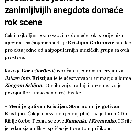
zanimljivijih anegdota domaće
rok scene
Čak i najboljim poznavaocima domaće rok istorije nisu
upoznati sa činjenicom da je
Kristijan Golubović
bio deo
projekta jedne od najpopularnijih muzičkih grupa sa ovih
prostora.
Kako je
Bora Đorđević
ispričao u jednom intervjuu za
Balkan info
,
Kristijan
je je učestvovao u snimanju albuma
Zbogom Srbijom
. O njihovoj saradnji i poznanstvu je
pokojni Bora imao samo reči hvale:
–
Meni je gotivan Kristijan. Stvarno mi je gotivan
Kristijan.
Čak je i pevao na jednoj ploči, na jednom CD-u
Riblje čorbe. Pesma se zove
Kamenko i Kremenko
. I Krile
je jedan sjajan lik – ispričao je Bora tom prilikom.