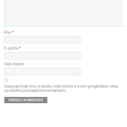
Ime
*
E-pošta
*
Veb mesto
Sačuvaj moje ime, e-poštu i veb mesto u ovom pregledaču veba
za sledeći put kada komentarišem.