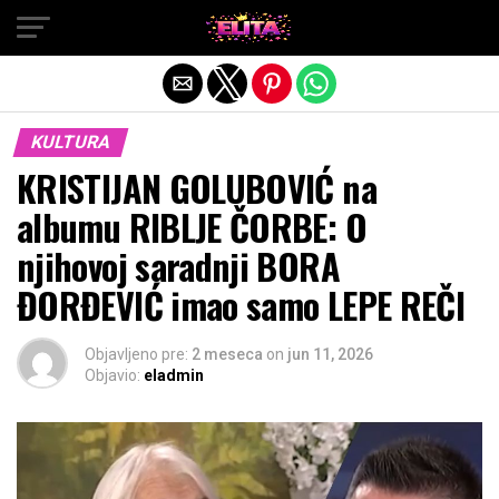
Exit mobile version
KULTURA
KRISTIJAN GOLUBOVIĆ na
albumu RIBLJE ČORBE: O
njihovoj saradnji BORA
ĐORĐEVIĆ imao samo LEPE REČI
Objavljeno pre:
2 meseca
on
jun 11, 2026
Objavio:
eladmin