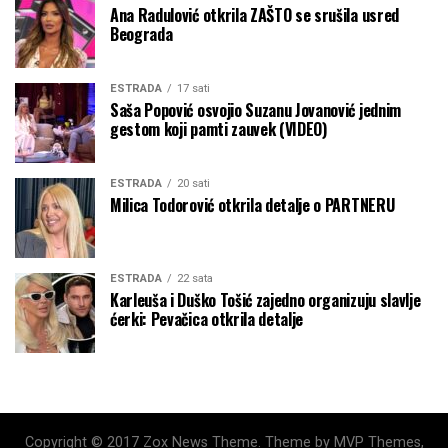
Ana Radulović otkrila ZAŠTO se srušila usred
Beograda
ESTRADA
17 sati
Saša Popović osvojio Suzanu Jovanović jednim
gestom koji pamti zauvek (VIDEO)
ESTRADA
20 sati
Milica Todorović otkrila detalje o PARTNERU
ESTRADA
22 sata
Karleuša i Duško Tošić zajedno organizuju slavlje
ćerki: Pevačica otkrila detalje
Copyright © 2017 Zox News Theme. Theme by MVP Themes,