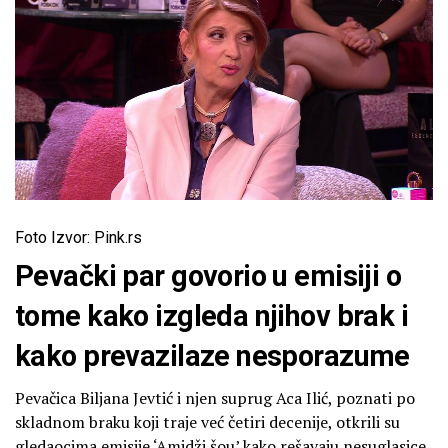
Foto Izvor: Pink.rs
Pevački par govorio u emisiji o
tome kako izgleda njihov brak i
kako prevazilaze nesporazume
Pevačica Biljana Jevtić i njen suprug Aca Ilić, poznati po
skladnom braku koji traje već četiri decenije, otkrili su
gledaocima emisije ‘Amidži šou’ kako rešavaju nesuglasice.