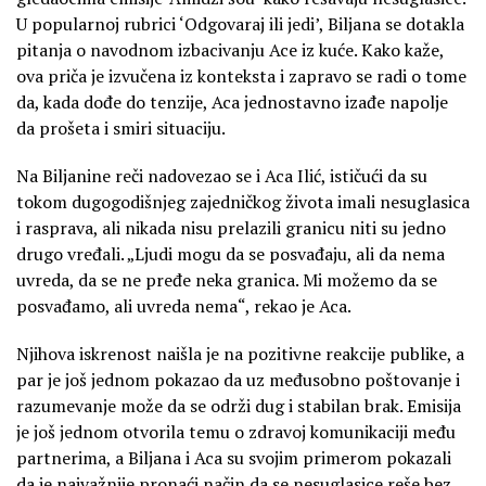
U popularnoj rubrici ‘Odgovaraj ili jedi’, Biljana se dotakla
pitanja o navodnom izbacivanju Ace iz kuće. Kako kaže,
ova priča je izvučena iz konteksta i zapravo se radi o tome
da, kada dođe do tenzije, Aca jednostavno izađe napolje
da prošeta i smiri situaciju.
Na Biljanine reči nadovezao se i Aca Ilić, ističući da su
tokom dugogodišnjeg zajedničkog života imali nesuglasica
i rasprava, ali nikada nisu prelazili granicu niti su jedno
drugo vređali. „Ljudi mogu da se posvađaju, ali da nema
uvreda, da se ne pređe neka granica. Mi možemo da se
posvađamo, ali uvreda nema“, rekao je Aca.
Njihova iskrenost naišla je na pozitivne reakcije publike, a
par je još jednom pokazao da uz međusobno poštovanje i
razumevanje može da se održi dug i stabilan brak. Emisija
je još jednom otvorila temu o zdravoj komunikaciji među
partnerima, a Biljana i Aca su svojim primerom pokazali
da je najvažnije pronaći način da se nesuglasice reše bez