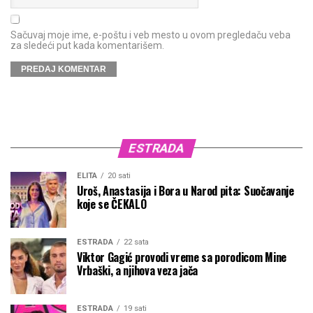
Sačuvaj moje ime, e-poštu i veb mesto u ovom pregledaču veba
za sledeći put kada komentarišem.
ESTRADA
ELITA
20 sati
Uroš, Anastasija i Bora u Narod pita: Suočavanje
koje se ČEKALO
ESTRADA
22 sata
Viktor Gagić provodi vreme sa porodicom Mine
Vrbaški, a njihova veza jača
ESTRADA
19 sati