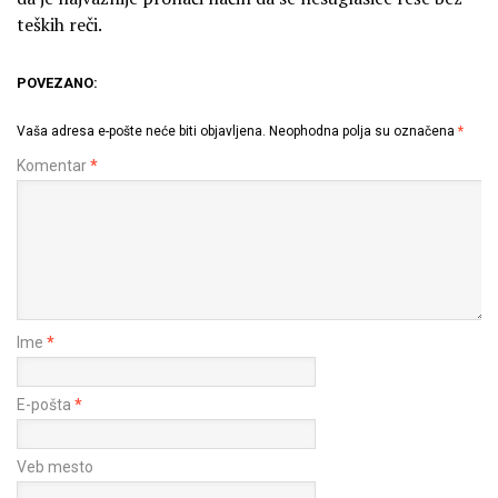
teških reči.
POVEZANO:
Vaša adresa e-pošte neće biti objavljena.
Neophodna polja su označena
*
Komentar
*
Ime
*
E-pošta
*
Veb mesto