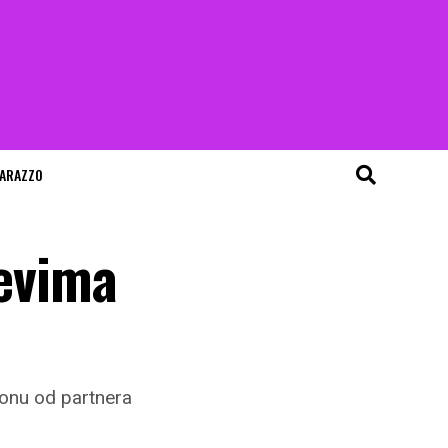
ARAZZO
čevima
lonu od partnera