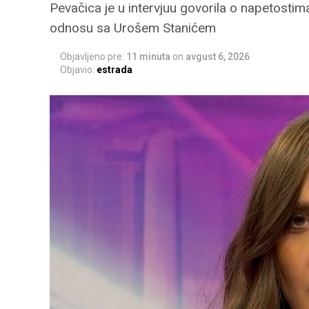
Pevačica je u intervjuu govorila o napetostim
odnosu sa Urošem Stanićem
Objavljeno pre:
11 minuta
on
avgust 6, 2026
Objavio:
estrada