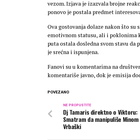
vezom. Izjava je izazvala brojne reak
ponovo je postala predmet interesova
Ova gostovanja dolaze nakon što su s
emotivnom statusu, ali i poklonima k
puta ostala dosledna svom stavu da pr
je srećna i ispunjena.
Fanovi su u komentarima na društve
komentariše javno, dok je emisija dod
POVEZANO
NE PROPUSTITE
Dj Tamaris direktno o Viktoru:
Smatram da manipuliše Minom
Vrbaški