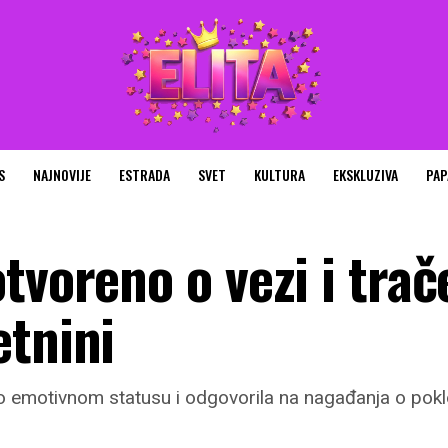
S
NAJNOVIJE
ESTRADA
SVET
KULTURA
EKSKLUZIVA
PAP
tvoreno o vezi i tra
etnini
 o emotivnom statusu i odgovorila na nagađanja o pok