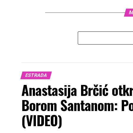
M
ESTRADA
Anastasija Brčić otkr
Borom Santanom: Po
(VIDEO)