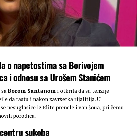
ila o napetostima sa Borivojem
ica i odnosu sa Urošem Stanićem
u sa
Borom Santanom
i otkrila da su tenzije
e da rastu i nakon završetka rijalitija. U
u se nesuglasice iz Elite prenele i van šoua, pri čemu
ihovih porodica.
 centru sukoba