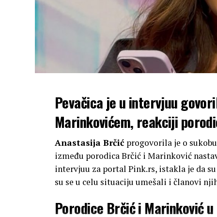
Pevačica je u intervjuu govor
Marinkovićem, reakciji porod
Anastasija Brčić
progovorila je o sukob
između porodica Brčić i Marinković nastavil
intervjuu za portal Pink.rs, istakla je da s
su se u celu situaciju umešali i članovi nj
Porodice Brčić i Marinković u