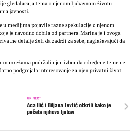
cije gledalaca, a tema o njenom ljubavnom životu
nja javnosti.
e u medijima pojavile razne spekulacije o njenom
oje je navodno dobila od partnera. Marina je i ovoga
ivatne detalje želi da zadrži za sebe, naglašavajući da
nim mrežama podržali njen izbor da određene teme ne
atno podgrejala interesovanje za njen privatni život.
UP NEXT
Aca Ilić i Biljana Jevtić otkrili kako je
počela njihova ljubav