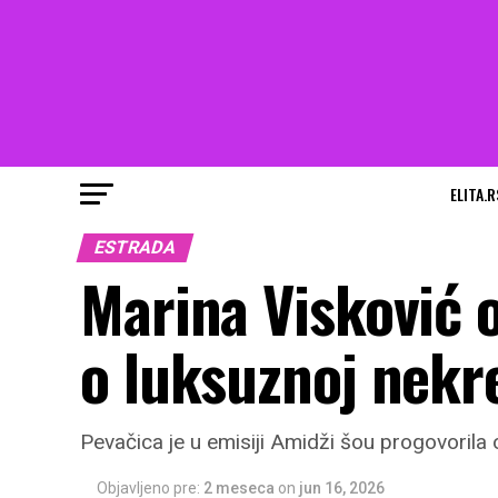
ELITA.R
ESTRADA
Marina Visković o
o luksuznoj nekr
Pevačica je u emisiji Amidži šou progovorila
Objavljeno pre:
2 meseca
on
jun 16, 2026