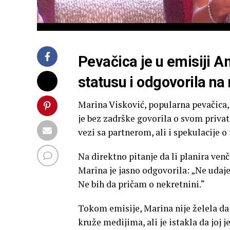
Pevačica je u emisiji 
statusu i odgovorila n
Marina Visković, popularna pevačica,
je bez zadrške govorila o svom privat
vezi sa partnerom, ali i spekulacije 
Na direktno pitanje da li planira venča
Marina je jasno odgovorila: „Ne udajem
Ne bih da pričam o nekretnini.“
Tokom emisije, Marina nije želela da u
kruže medijima, ali je istakla da joj 