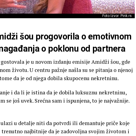
Foto Izvor: Pink.rs
Amidži šou progovorila o emotivnom
a nagađanja o poklonu od partnera
 gostovala je u novom izdanju emisije Amidži šou, gde
nom životu. U centru pažnje našla su se pitanja o njenoj
o tome da je od njega dobila skupocenu nekretninu.
nje i da li je istina da je dobila luksuznu nekretninu,
 se još uvek. Srećna sam i ispunjena, to je najvažnije.
lazi u detalje niti da potvrdi ili demantuje priče koje
je trenutno najbitnije da je zadovoljna svojim životom i