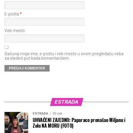
E-pošta
*
Veb mesto
Sačuvaj moje ime, e-poštu i veb mesto u ovom pregledaču veba
za sledeći put kada komentarišem.
ESTRADA
ESTRADA
20 sati
UHVAĆENI ZAJEDNO: Paparaco pronašao Miljanu i
Zolu NA MORU (FOTO)