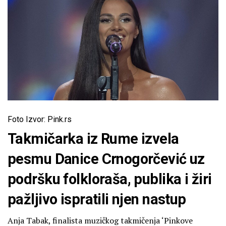
Foto Izvor: Pink.rs
Takmičarka iz Rume izvela
pesmu Danice Crnogorčević uz
podršku folkloraša, publika i žiri
pažljivo ispratili njen nastup
Anja Tabak, finalista muzičkog takmičenja ‘Pinkove