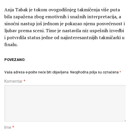
Anja Tabak je tokom ovogodišnjeg takmičenja više puta
bila zapažena zbog emotivnih i snažnih interpretacija, a
sinoćni nastup još jednom je pokazao njenu posvećenost i
ljubav prema sceni. Time je nastavila niz uspešnih izvedbi
i potvrdila status jedne od najinteresantnijih takmičarki u
finalu.
POVEZANO:
Vaša adresa e-pošte neće biti objavljena.
Neophodna polja su označena
*
Komentar
*
Ime
*