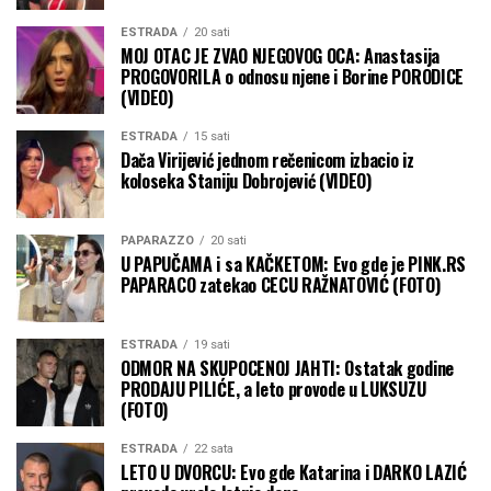
ESTRADA
20 sati
MOJ OTAC JE ZVAO NJEGOVOG OCA: Anastasija
PROGOVORILA o odnosu njene i Borine PORODICE
(VIDEO)
ESTRADA
15 sati
Dača Virijević jednom rečenicom izbacio iz
koloseka Staniju Dobrojević (VIDEO)
PAPARAZZO
20 sati
U PAPUČAMA i sa KAČKETOM: Evo gde je PINK.RS
PAPARACO zatekao CECU RAŽNATOVIĆ (FOTO)
ESTRADA
19 sati
ODMOR NA SKUPOCENOJ JAHTI: Ostatak godine
PRODAJU PILIĆE, a leto provode u LUKSUZU
(FOTO)
ESTRADA
22 sata
LETO U DVORCU: Evo gde Katarina i DARKO LAZIĆ