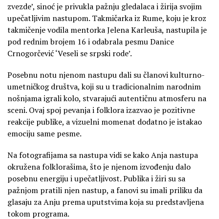
zvezde’, sinoć je privukla pažnju gledalaca i žirija svojim
upečatljivim nastupom. Takmičarka iz Rume, koju je kroz
takmičenje vodila mentorka Jelena Karleuša, nastupila je
pod rednim brojem 16 i odabrala pesmu Danice
Crnogorčević ‘Veseli se srpski rode’.
Posebnu notu njenom nastupu dali su članovi kulturno-
umetničkog društva, koji su u tradicionalnim narodnim
nošnjama igrali kolo, stvarajući autentičnu atmosferu na
sceni. Ovaj spoj pevanja i folklora izazvao je pozitivne
reakcije publike, a vizuelni momenat dodatno je istakao
emociju same pesme.
Na fotografijama sa nastupa vidi se kako Anja nastupa
okružena folklorašima, što je njenom izvođenju dalo
posebnu energiju i upečatljivost. Publika i žiri su sa
pažnjom pratili njen nastup, a fanovi su imali priliku da
glasaju za Anju prema uputstvima koja su predstavljena
tokom programa.