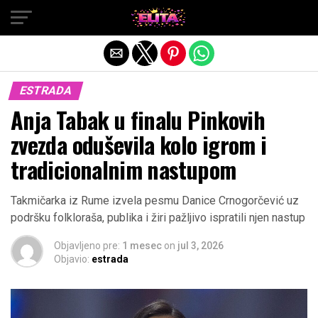
Exit mobile version
ESTRADA
Anja Tabak u finalu Pinkovih
zvezda oduševila kolo igrom i
tradicionalnim nastupom
Takmičarka iz Rume izvela pesmu Danice Crnogorčević uz
podršku folkloraša, publika i žiri pažljivo ispratili njen nastup
Objavljeno pre:
1 mesec
on
jul 3, 2026
Objavio:
estrada