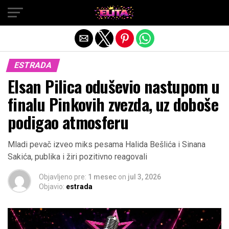
Exit mobile version
ESTRADA
Elsan Pilica oduševio nastupom u
finalu Pinkovih zvezda, uz doboše
podigao atmosferu
Mladi pevač izveo miks pesama Halida Bešlića i Sinana
Sakića, publika i žiri pozitivno reagovali
Objavljeno pre:
1 mesec
on
jul 3, 2026
Objavio:
estrada