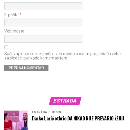
E-pošta
*
Veb mesto
Sačuvaj moje ime, e-poštu i veb mesto u ovom pregledaču veba
za sledeći put kada komentarišem.
ESTRADA
ESTRADA
18 sati
Darko Lazić otkrio DA NIKAD NIJE PREVARIO ŽENU