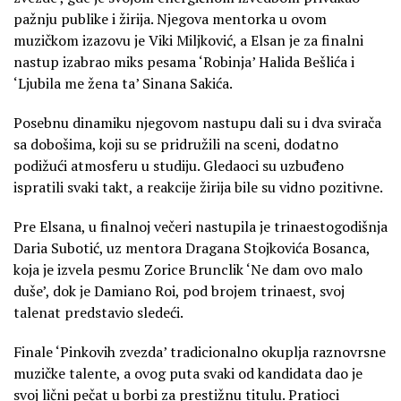
pažnju publike i žirija. Njegova mentorka u ovom
muzičkom izazovu je Viki Miljković, a Elsan je za finalni
nastup izabrao miks pesama ‘Robinja’ Halida Bešlića i
‘Ljubila me žena ta’ Sinana Sakića.
Posebnu dinamiku njegovom nastupu dali su i dva svirača
sa dobošima, koji su se pridružili na sceni, dodatno
podižući atmosferu u studiju. Gledaoci su uzbuđeno
ispratili svaki takt, a reakcije žirija bile su vidno pozitivne.
Pre Elsana, u finalnoj večeri nastupila je trinaestogodišnja
Daria Subotić, uz mentora Dragana Stojkovića Bosanca,
koja je izvela pesmu Zorice Brunclik ‘Ne dam ovo malo
duše’, dok je Damiano Roi, pod brojem trinaest, svoj
talenat predstavio sledeći.
Finale ‘Pinkovih zvezda’ tradicionalno okuplja raznovrsne
muzičke talente, a ovog puta svaki od kandidata dao je
svoj lični pečat u borbi za prestižnu titulu. Pratioci