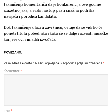
takmičenja komentarišu da je konkurencija ove godine
izuzetno jaka, a svaki nastup prati snažna podrška
navijača i porodica kandidata.
Dok takmičenje ulazi u završnicu, ostaje da se vidi ko će
poneti titulu pobednika i kako će se dalje razvijati muzičke
karijere ovih mladih izvođača.
POVEZANO:
Vaša adresa e-pošte neće biti objavljena.
Neophodna polja su označena
*
Komentar
*
Ime
*