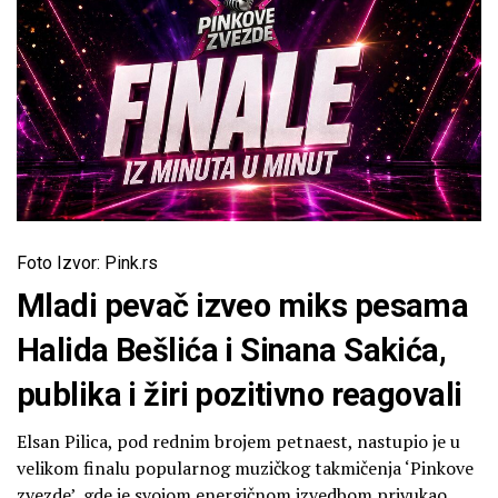
Foto Izvor: Pink.rs
Mladi pevač izveo miks pesama
Halida Bešlića i Sinana Sakića,
publika i žiri pozitivno reagovali
Elsan Pilica, pod rednim brojem petnaest, nastupio je u
velikom finalu popularnog muzičkog takmičenja ‘Pinkove
zvezde’, gde je svojom energičnom izvedbom privukao