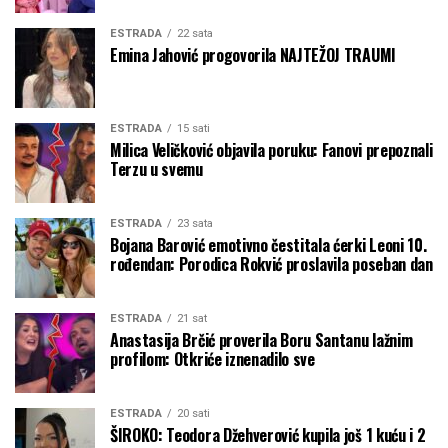
ESTRADA
22 sata
Emina Jahović progovorila NAJTEŽOJ TRAUMI
ESTRADA
15 sati
Milica Veličković objavila poruku: Fanovi prepoznali
Terzu u svemu
ESTRADA
23 sata
Bojana Barović emotivno čestitala ćerki Leoni 10.
rođendan: Porodica Rokvić proslavila poseban dan
ESTRADA
21 sat
Anastasija Brčić proverila Boru Santanu lažnim
profilom: Otkriće iznenadilo sve
ESTRADA
20 sati
ŠIROKO: Teodora Džehverović kupila još 1 kuću i 2