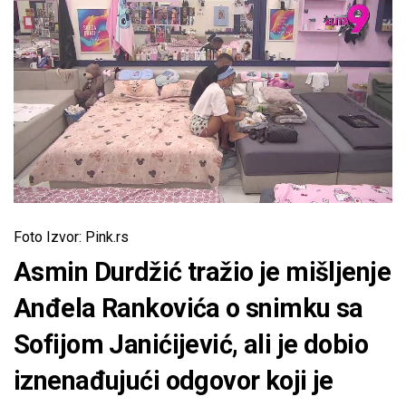
Foto Izvor: Pink.rs
Asmin Durdžić tražio je mišljenje
Anđela Rankovića o snimku sa
Sofijom Janićijević, ali je dobio
iznenađujući odgovor koji je