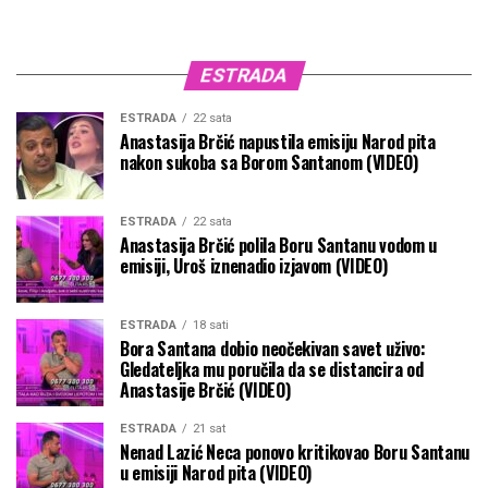
ESTRADA
ESTRADA
22 sata
Anastasija Brčić napustila emisiju Narod pita
nakon sukoba sa Borom Santanom (VIDEO)
ESTRADA
22 sata
Anastasija Brčić polila Boru Santanu vodom u
emisiji, Uroš iznenadio izjavom (VIDEO)
ESTRADA
18 sati
Bora Santana dobio neočekivan savet uživo:
Gledateljka mu poručila da se distancira od
Anastasije Brčić (VIDEO)
ESTRADA
21 sat
Nenad Lazić Neca ponovo kritikovao Boru Santanu
u emisiji Narod pita (VIDEO)