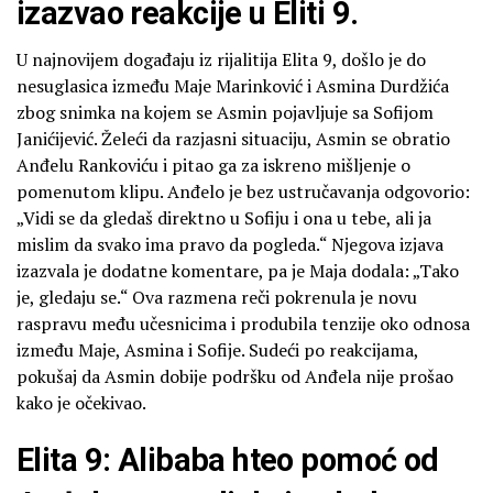
izazvao reakcije u Eliti 9.
U najnovijem događaju iz rijalitija Elita 9, došlo je do
nesuglasica između Maje Marinković i Asmina Durdžića
zbog snimka na kojem se Asmin pojavljuje sa Sofijom
Janićijević. Želeći da razjasni situaciju, Asmin se obratio
Anđelu Rankoviću i pitao ga za iskreno mišljenje o
pomenutom klipu. Anđelo je bez ustručavanja odgovorio:
„Vidi se da gledaš direktno u Sofiju i ona u tebe, ali ja
mislim da svako ima pravo da pogleda.“ Njegova izjava
izazvala je dodatne komentare, pa je Maja dodala: „Tako
je, gledaju se.“ Ova razmena reči pokrenula je novu
raspravu među učesnicima i produbila tenzije oko odnosa
između Maje, Asmina i Sofije. Sudeći po reakcijama,
pokušaj da Asmin dobije podršku od Anđela nije prošao
kako je očekivao.
Elita 9: Alibaba hteo pomoć od