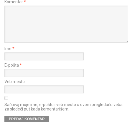
Komentar
*
Ime
*
E-pošta
*
Veb mesto
Sačuvaj moje ime, e-poštu i veb mesto u ovom pregledaču veba
za sledeći put kada komentarišem.