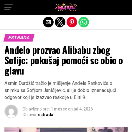
Exit mobile version
ESTRADA
Anđelo prozvao Alibabu zbog
Sofije: pokušaj pomoći se obio o
glavu
Asmin Durdžić tražio je mišljenje Anđela Rankovića o
snimku sa Sofijom Janićijević, ali je dobio iznenađujući
odgovor koji je izazvao reakcije u Eliti 9.
Objavljeno pre:
1 mesec
on
jul 4, 2026
Objavio:
estrada