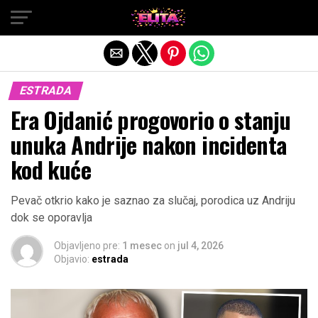
Exit mobile version
ESTRADA
Era Ojdanić progovorio o stanju
unuka Andrije nakon incidenta
kod kuće
Pevač otkrio kako je saznao za slučaj, porodica uz Andriju
dok se oporavlja
Objavljeno pre:
1 mesec
on
jul 4, 2026
Objavio:
estrada