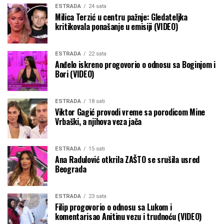
ESTRADA
24 sata
Milica Terzić u centru pažnje: Gledateljka
kritikovala ponašanje u emisiji (VIDEO)
ESTRADA
22 sata
Anđelo iskreno progovorio o odnosu sa Boginjom i
Bori (VIDEO)
ESTRADA
18 sati
Viktor Gagić provodi vreme sa porodicom Mine
Vrbaški, a njihova veza jača
ESTRADA
15 sati
Ana Radulović otkrila ZAŠTO se srušila usred
Beograda
ESTRADA
23 sata
Filip progovorio o odnosu sa Lukom i
komentarisao Anitinu vezu i trudnoću (VIDEO)