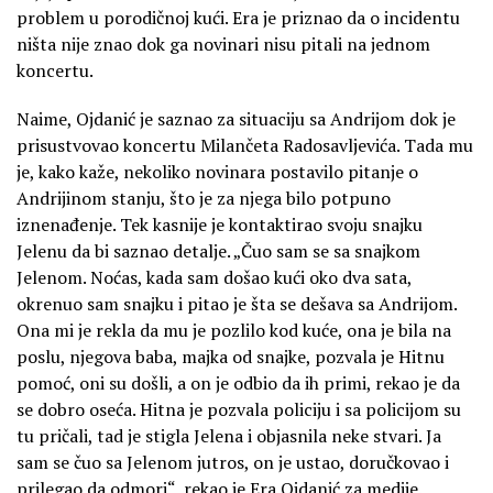
problem u porodičnoj kući. Era je priznao da o incidentu
ništa nije znao dok ga novinari nisu pitali na jednom
koncertu.
Naime, Ojdanić je saznao za situaciju sa Andrijom dok je
prisustvovao koncertu Milančeta Radosavljevića. Tada mu
je, kako kaže, nekoliko novinara postavilo pitanje o
Andrijinom stanju, što je za njega bilo potpuno
iznenađenje. Tek kasnije je kontaktirao svoju snajku
Jelenu da bi saznao detalje. „Čuo sam se sa snajkom
Jelenom. Noćas, kada sam došao kući oko dva sata,
okrenuo sam snajku i pitao je šta se dešava sa Andrijom.
Ona mi je rekla da mu je pozlilo kod kuće, ona je bila na
poslu, njegova baba, majka od snajke, pozvala je Hitnu
pomoć, oni su došli, a on je odbio da ih primi, rekao je da
se dobro oseća. Hitna je pozvala policiju i sa policijom su
tu pričali, tad je stigla Jelena i objasnila neke stvari. Ja
sam se čuo sa Jelenom jutros, on je ustao, doručkovao i
prilegao da odmori“, rekao je Era Ojdanić za medije.