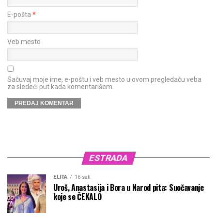
E-pošta
*
Veb mesto
Sačuvaj moje ime, e-poštu i veb mesto u ovom pregledaču veba
za sledeći put kada komentarišem.
ESTRADA
ELITA
16 sati
Uroš, Anastasija i Bora u Narod pita: Suočavanje
koje se ČEKALO