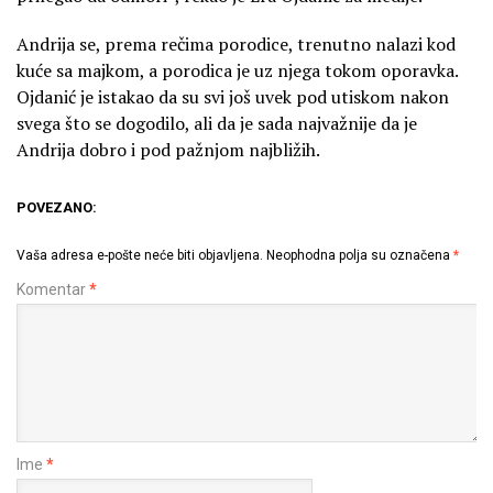
Andrija se, prema rečima porodice, trenutno nalazi kod
kuće sa majkom, a porodica je uz njega tokom oporavka.
Ojdanić je istakao da su svi još uvek pod utiskom nakon
svega što se dogodilo, ali da je sada najvažnije da je
Andrija dobro i pod pažnjom najbližih.
POVEZANO:
Vaša adresa e-pošte neće biti objavljena.
Neophodna polja su označena
*
Komentar
*
Ime
*