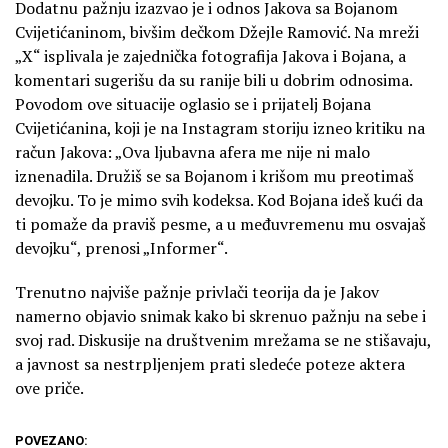
Dodatnu pažnju izazvao je i odnos Jakova sa Bojanom
Cvijetićaninom, bivšim dečkom Džejle Ramović. Na mreži
„X“ isplivala je zajednička fotografija Jakova i Bojana, a
komentari sugerišu da su ranije bili u dobrim odnosima.
Povodom ove situacije oglasio se i prijatelj Bojana
Cvijetićanina, koji je na Instagram storiju izneo kritiku na
račun Jakova: „Ova ljubavna afera me nije ni malo
iznenadila. Družiš se sa Bojanom i krišom mu preotimaš
devojku. To je mimo svih kodeksa. Kod Bojana ideš kući da
ti pomaže da praviš pesme, a u međuvremenu mu osvajaš
devojku“, prenosi „Informer“.
Trenutno najviše pažnje privlači teorija da je Jakov
namerno objavio snimak kako bi skrenuo pažnju na sebe i
svoj rad. Diskusije na društvenim mrežama se ne stišavaju,
a javnost sa nestrpljenjem prati sledeće poteze aktera
ove priče.
POVEZANO: