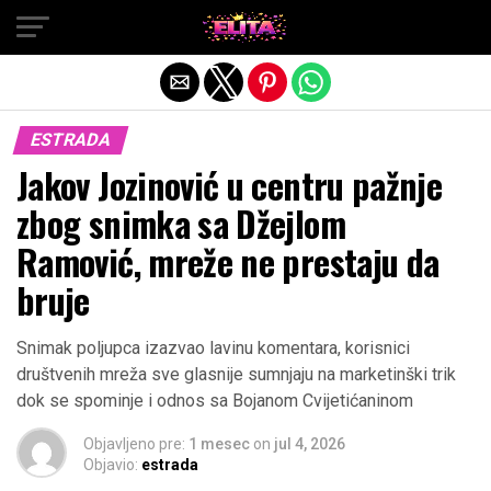
Exit mobile version
ESTRADA
Jakov Jozinović u centru pažnje
zbog snimka sa Džejlom
Ramović, mreže ne prestaju da
bruje
Snimak poljupca izazvao lavinu komentara, korisnici
društvenih mreža sve glasnije sumnjaju na marketinški trik
dok se spominje i odnos sa Bojanom Cvijetićaninom
Objavljeno pre:
1 mesec
on
jul 4, 2026
Objavio:
estrada