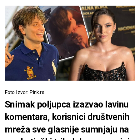
Foto Izvor: Pink.rs
Snimak poljupca izazvao lavinu
komentara, korisnici društvenih
mreža sve glasnije sumnjaju na