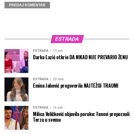
ESTRADA
ESTRADA
19 sati
Darko Lazić otkrio DA NIKAD NIJE PREVARIO ŽENU
ESTRADA
23 sata
Emina Jahović progovorila NAJTEŽOJ TRAUMI
ESTRADA
16 sati
Milica Veličković objavila poruku: Fanovi prepoznali
Terzu u svemu