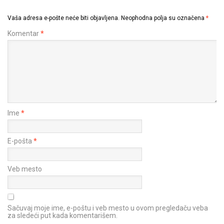
Vaša adresa e-pošte neće biti objavljena.
Neophodna polja su označena
*
Komentar
*
Ime
*
E-pošta
*
Veb mesto
Sačuvaj moje ime, e-poštu i veb mesto u ovom pregledaču veba
za sledeći put kada komentarišem.