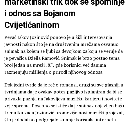
marketinški trik dok se spominje
i odnos sa Bojanom
Cvijetićaninom
Pevač Jakov Jozinović ponovo je u žiži interesovanja
javnosti nakon što je na društvenim mrežama osvanuo
snimak na kojem se ljubi sa devojkom za koju se veruje da
je pevačica Džejla Ramović. Snimak je brzo postao tema
broj jedan na mreži „X“, gde korisnici već danima
razmenjuju mišljenja o prirodi njihovog odnosa.
Dok jedni tvrde da je reč o romansi, drugi su sve glasniji u
tvrdnjama da je ovakav potez pažljivo isplaniran da bi se
privukla pažnja na Jakovljevu muzičku karijeru i novitete
koje sprema. Posebno se ističe da je snimak objavljen baš u
trenutku kada Jozinović promoviše novi muzički projekat,
što je dodatno podgrejalo sumnje korisnika interneta.