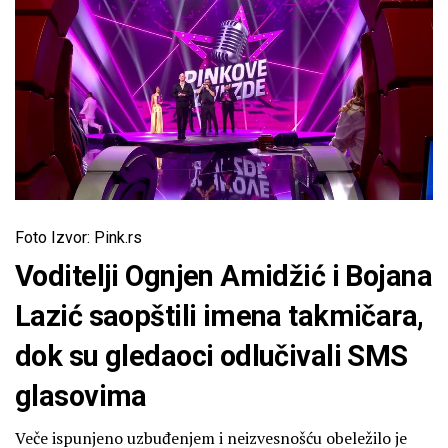
Foto Izvor: Pink.rs
Voditelji Ognjen Amidžić i Bojana
Lazić saopštili imena takmičara,
dok su gledaoci odlučivali SMS
glasovima
Veče ispunjeno uzbuđenjem i neizvesnošću obeležilo je