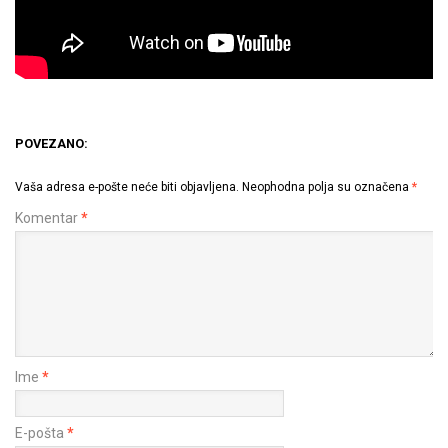
POVEZANO:
Vaša adresa e-pošte neće biti objavljena.
Neophodna polja su označena
*
Komentar
*
Ime
*
E-pošta
*