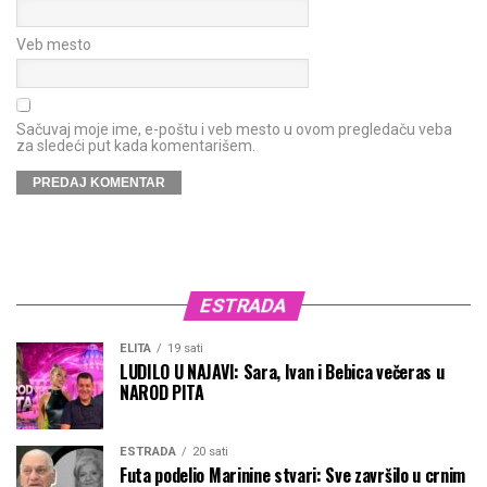
Veb mesto
Sačuvaj moje ime, e-poštu i veb mesto u ovom pregledaču veba
za sledeći put kada komentarišem.
ESTRADA
ELITA
19 sati
LUDILO U NAJAVI: Sara, Ivan i Bebica večeras u
NAROD PITA
ESTRADA
20 sati
Futa podelio Marinine stvari: Sve završilo u crnim