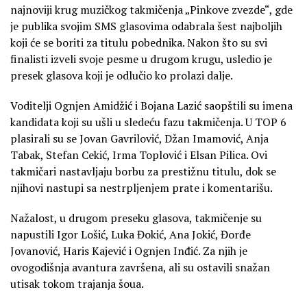
najnoviji krug muzičkog takmičenja „Pinkove zvezde“, gde
je publika svojim SMS glasovima odabrala šest najboljih
koji će se boriti za titulu pobednika. Nakon što su svi
finalisti izveli svoje pesme u drugom krugu, usledio je
presek glasova koji je odlučio ko prolazi dalje.
Voditelji Ognjen Amidžić i Bojana Lazić saopštili su imena
kandidata koji su ušli u sledeću fazu takmičenja. U TOP 6
plasirali su se Jovan Gavrilović, Džan Imamović, Anja
Tabak, Stefan Cekić, Irma Toplović i Elsan Pilica. Ovi
takmičari nastavljaju borbu za prestižnu titulu, dok se
njihovi nastupi sa nestrpljenjem prate i komentarišu.
Nažalost, u drugom preseku glasova, takmičenje su
napustili Igor Lošić, Luka Đokić, Ana Jokić, Đorđe
Jovanović, Haris Kajević i Ognjen Inđić. Za njih je
ovogodišnja avantura završena, ali su ostavili snažan
utisak tokom trajanja šoua.