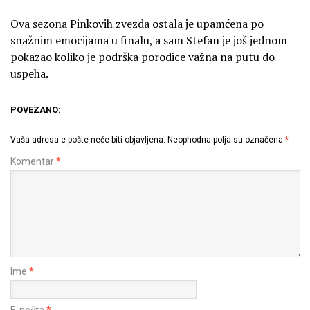
Ova sezona Pinkovih zvezda ostala je upamćena po
snažnim emocijama u finalu, a sam Stefan je još jednom
pokazao koliko je podrška porodice važna na putu do
uspeha.
POVEZANO:
Vaša adresa e-pošte neće biti objavljena.
Neophodna polja su označena
*
Komentar
*
Ime
*
E-pošta
*