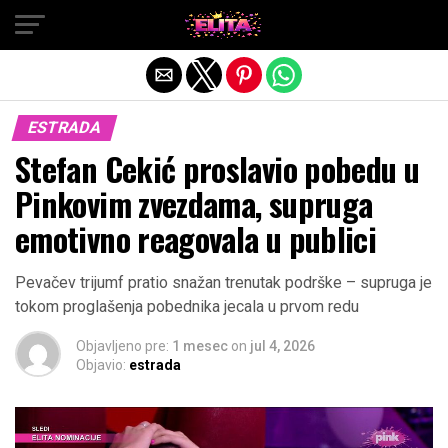
Exit mobile version
ESTRADA
Stefan Cekić proslavio pobedu u
Pinkovim zvezdama, supruga
emotivno reagovala u publici
Pevačev trijumf pratio snažan trenutak podrške – supruga je
tokom proglašenja pobednika jecala u prvom redu
Objavljeno pre:
1 mesec
on
jul 4, 2026
Objavio:
estrada