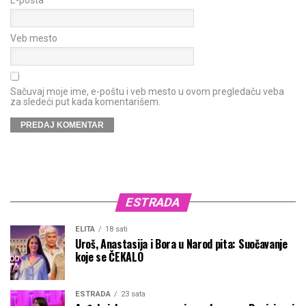
Veb mesto
Sačuvaj moje ime, e-poštu i veb mesto u ovom pregledaču veba
za sledeći put kada komentarišem.
ESTRADA
ELITA
18 sati
Uroš, Anastasija i Bora u Narod pita: Suočavanje
koje se ČEKALO
ESTRADA
23 sata