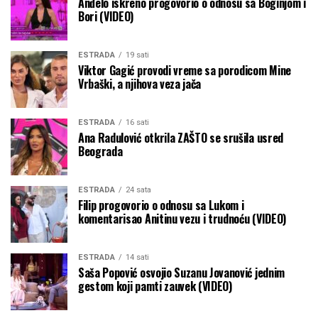
Anđelo iskreno progovorio o odnosu sa Boginjom i
Bori (VIDEO)
ESTRADA
19 sati
Viktor Gagić provodi vreme sa porodicom Mine
Vrbaški, a njihova veza jača
ESTRADA
16 sati
Ana Radulović otkrila ZAŠTO se srušila usred
Beograda
ESTRADA
24 sata
Filip progovorio o odnosu sa Lukom i
komentarisao Anitinu vezu i trudnoću (VIDEO)
ESTRADA
14 sati
Saša Popović osvojio Suzanu Jovanović jednim
gestom koji pamti zauvek (VIDEO)