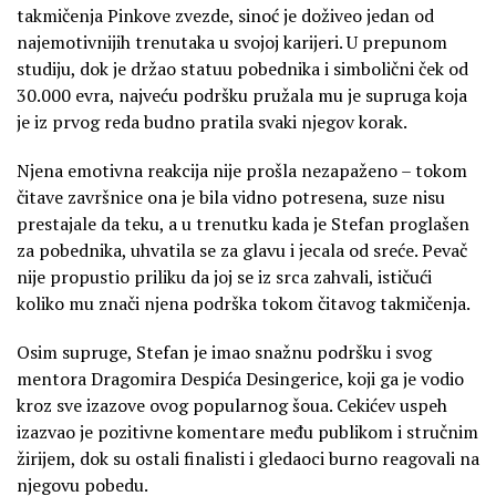
takmičenja Pinkove zvezde, sinoć je doživeo jedan od
najemotivnijih trenutaka u svojoj karijeri. U prepunom
studiju, dok je držao statuu pobednika i simbolični ček od
30.000 evra, najveću podršku pružala mu je supruga koja
je iz prvog reda budno pratila svaki njegov korak.
Njena emotivna reakcija nije prošla nezapaženo – tokom
čitave završnice ona je bila vidno potresena, suze nisu
prestajale da teku, a u trenutku kada je Stefan proglašen
za pobednika, uhvatila se za glavu i jecala od sreće. Pevač
nije propustio priliku da joj se iz srca zahvali, ističući
koliko mu znači njena podrška tokom čitavog takmičenja.
Osim supruge, Stefan je imao snažnu podršku i svog
mentora Dragomira Despića Desingerice, koji ga je vodio
kroz sve izazove ovog popularnog šoua. Cekićev uspeh
izazvao je pozitivne komentare među publikom i stručnim
žirijem, dok su ostali finalisti i gledaoci burno reagovali na
njegovu pobedu.