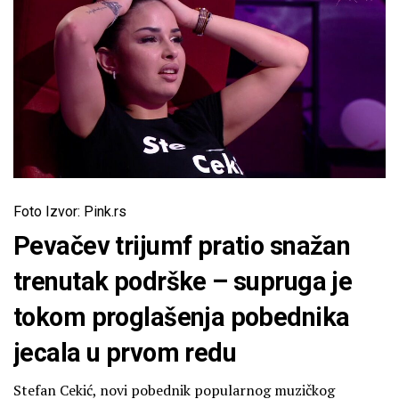
Foto Izvor: Pink.rs
Pevačev trijumf pratio snažan
trenutak podrške – supruga je
tokom proglašenja pobednika
jecala u prvom redu
Stefan Cekić, novi pobednik popularnog muzičkog