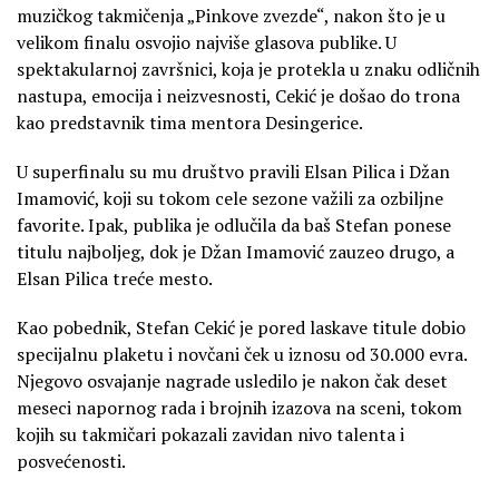
muzičkog takmičenja „Pinkove zvezde“, nakon što je u
velikom finalu osvojio najviše glasova publike. U
spektakularnoj završnici, koja je protekla u znaku odličnih
nastupa, emocija i neizvesnosti, Cekić je došao do trona
kao predstavnik tima mentora Desingerice.
U superfinalu su mu društvo pravili Elsan Pilica i Džan
Imamović, koji su tokom cele sezone važili za ozbiljne
favorite. Ipak, publika je odlučila da baš Stefan ponese
titulu najboljeg, dok je Džan Imamović zauzeo drugo, a
Elsan Pilica treće mesto.
Kao pobednik, Stefan Cekić je pored laskave titule dobio
specijalnu plaketu i novčani ček u iznosu od 30.000 evra.
Njegovo osvajanje nagrade usledilo je nakon čak deset
meseci napornog rada i brojnih izazova na sceni, tokom
kojih su takmičari pokazali zavidan nivo talenta i
posvećenosti.