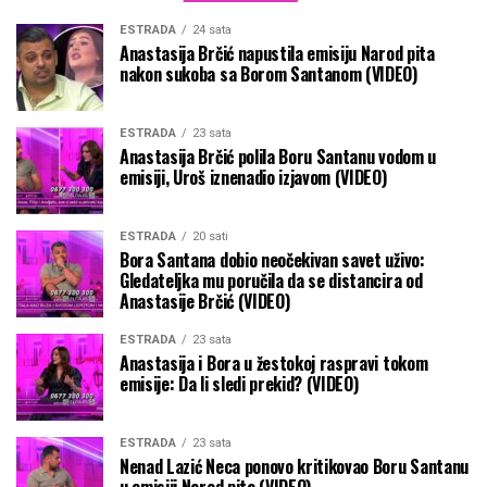
ESTRADA
24 sata
Anastasija Brčić napustila emisiju Narod pita
nakon sukoba sa Borom Santanom (VIDEO)
ESTRADA
23 sata
Anastasija Brčić polila Boru Santanu vodom u
emisiji, Uroš iznenadio izjavom (VIDEO)
ESTRADA
20 sati
Bora Santana dobio neočekivan savet uživo:
Gledateljka mu poručila da se distancira od
Anastasije Brčić (VIDEO)
ESTRADA
23 sata
Anastasija i Bora u žestokoj raspravi tokom
emisije: Da li sledi prekid? (VIDEO)
ESTRADA
23 sata
Nenad Lazić Neca ponovo kritikovao Boru Santanu
u emisiji Narod pita (VIDEO)