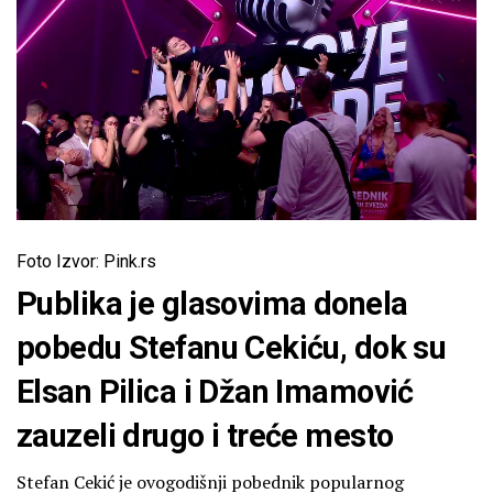
Foto Izvor: Pink.rs
Publika je glasovima donela
pobedu Stefanu Cekiću, dok su
Elsan Pilica i Džan Imamović
zauzeli drugo i treće mesto
Stefan Cekić je ovogodišnji pobednik popularnog