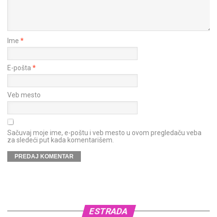
Ime
*
E-pošta
*
Veb mesto
Sačuvaj moje ime, e-poštu i veb mesto u ovom pregledaču veba
za sledeći put kada komentarišem.
ESTRADA