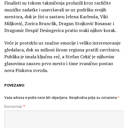
Finalisti su tokom takmičenja prolazili kroz različite
muzičke zadatke i usavršavali se uz podršku svojih
mentora, dok je žiri u sastavu Jelena Karleuša, Viki
Miljković, Zorica Brunclik, Dragan Stojković Bosanac i
Dragomir Despić Desingerica pratio svaki njihov korak.
Veče je proteklo uz snažne emocije i veliko interesovanje
gledalaca, dok su milioni širom regiona pratili završnicu.
Publika je imala ključnu reč, a Stefan Cekić je njihovim
glasovima zauzeo prvo mesto i time zvanično postao
nova Pinkova zvezda.
POVEZANO:
Vaša adresa e-pošte neće biti objavljena.
Neophodna polja su označena
*
Komentar
*