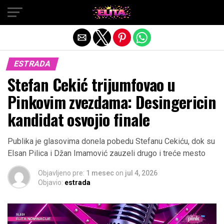
Exit mobile version
ESTRADA
Stefan Cekić trijumfovao u
Pinkovim zvezdama: Desingericin
kandidat osvojio finale
Publika je glasovima donela pobedu Stefanu Cekiću, dok su
Elsan Pilica i Džan Imamović zauzeli drugo i treće mesto
Objavljeno pre:
1 mesec
on
jul 4, 2026
Objavio:
estrada