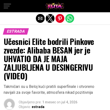
Exit mobile version
ESTRADA
Učesnici Elite bodrili Pinkove
zvezde: Alibaba BESAN jer je
UHVATIO DA JE MAJA
ZALJUBLJENA U DESINGERIVU
(VIDEO)
Takmičari su u Beloj kući pratili superfinale i otvoreno
navijali za svoje favorite, atmosfera nikad pozitivnija
Objavljeno pre:
1 mesec
on
jul 4, 2026
Objavio:
estrada