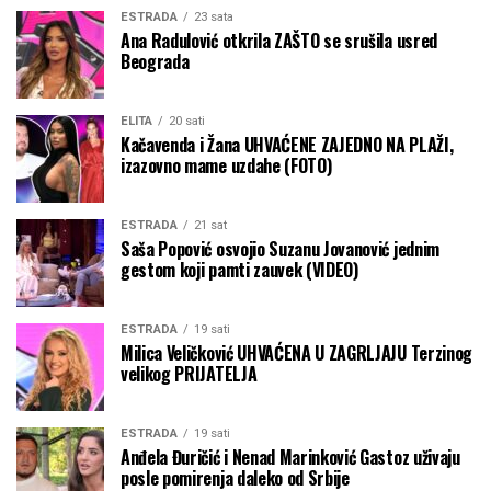
ESTRADA
23 sata
Ana Radulović otkrila ZAŠTO se srušila usred
Beograda
ELITA
20 sati
Kačavenda i Žana UHVAĆENE ZAJEDNO NA PLAŽI,
izazovno mame uzdahe (FOTO)
ESTRADA
21 sat
Saša Popović osvojio Suzanu Jovanović jednim
gestom koji pamti zauvek (VIDEO)
ESTRADA
19 sati
Milica Veličković UHVAĆENA U ZAGRLJAJU Terzinog
velikog PRIJATELJA
ESTRADA
19 sati
Anđela Đuričić i Nenad Marinković Gastoz uživaju
posle pomirenja daleko od Srbije