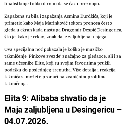
finalistkinje toliko dirnuo da se čak i preznojio.
Zapažena su bila i zapažanja Asmina Durdžića, koji je
primetio kako Maja Marinković tokom prenosa često
gleda u ekran kada nastupa Dragomir Despić Desingerica,
što je, kako je rekao, znak da je zaljubljena u njega.
Ova specijalna noć pokazala je koliko je muzičko
takmičenje ‘Pinkove zvezde’ značajno za gledaoce, ali i za
same učesnike Elite, koji su svojim favoritima pružili
podršku do poslednjeg trenutka. Više detalja i reakcija
takmičara možete pronaći na zvaničnim profilima
takmičenja.
Elita 9: Alibaba shvatio da je
Maja zaljubljena u Desingericu –
04.07.2026.