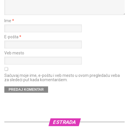
Ime
*
E-pošta
*
Veb mesto
Sačuvaj moje ime, e-poštu i veb mesto u ovom pregledaču veba
za sledeći put kada komentarišem.
ESTRADA