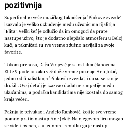
pozitivnija
Superfinalno veče muzičkog takmičenja ‘Pinkove zvezde’
izazvalo je veliko uzbuđenje među učesnicima rijalitija
‘Elita’. Veliki šef je odlučio da im omogući da prate
nastupe uživo, što je dodatno ulepšalo atmosferu u Beloj
kući, a takmičari su sve vreme zdušno navijali za svoje
favorite.
Tokom prenosa, Dača Virijević je sa ostalim članovima
Elite 9 podelio kako već duže vreme poznaje Anu Jokić,
jednu od finalistkinja ‘Pinkovih zvezda’, i da su se ranije
družili. Ovaj detalj je izazvao dodatne simpatije među
ukućanima, a podrška kandidatima nije izostala do samog
kraja večeri.
Pažnju je privukao i Anđelo Ranković, koji je sve vreme
pomno pratio nastup Ane Jokić. Na njegovom licu mogao
se videti osmeh, a u jednom trenutku ga je nastup