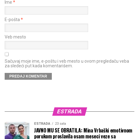
Ime
*
E-pošta
*
Veb mesto
Sačuvaj moje ime, e-poštu i veb mesto u ovom pregledaču veba
za sledeći put kada komentarišem.
ESTRADA
ESTRADA
23 sata
JAVNO MU SE OBRATILA: Mina Vrbaški emotivnom
porukom proslavila osam meseci veze sa