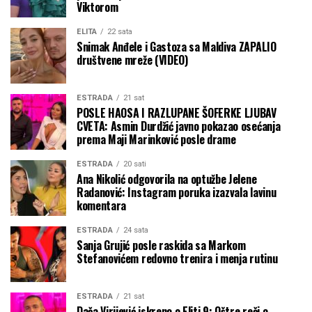
Viktorom
ELITA
22 sata
Snimak Anđele i Gastoza sa Maldiva ZAPALIO
društvene mreže (VIDEO)
ESTRADA
21 sat
POSLE HAOSA I RAZLUPANE ŠOFERKE LJUBAV
CVETA: Asmin Durdžić javno pokazao osećanja
prema Maji Marinković posle drame
ESTRADA
20 sati
Ana Nikolić odgovorila na optužbe Jelene
Radanović: Instagram poruka izazvala lavinu
komentara
ESTRADA
24 sata
Sanja Grujić posle raskida sa Markom
Stefanovićem redovno trenira i menja rutinu
ESTRADA
21 sat
Dača Virijević iskreno o Eliti 9: Oštre reči o