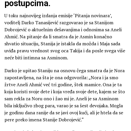
postupcima.
U toku najnovijeg izdanja emisije ‘Pitanja novinara’,
voditelj Darko Tanasijević razgovarao je sa Stanijom
Dobrojević o aktuelnim dešavanjima i odnosima sa Aneli
Ahmić. Na pitanje da li smatra da je Asmin konačno
shvatio situaciju, Stanija je istakla da možda i Maja sada
uviđa pravu vrednost svog oca Takija i da posle svega više
neće biti intimna sa Asminom.
Darko je upitao Staniju na osnovu čega smatra da je Nora
zapostavljena, na šta je ona odgovorila: „Nora i ja smo
žrtve Aneli Ahmić već tri godine, štek mamice. Ona je ta
koja koristi svoje dete i koja vređa svoje dete, kajem se što
sam rekla za Noru ono i žao mi je. Aneli je sa Asminom
bila isključivo zbog para, varao je sa šest devojaka. Mogla
je godinu dana ranije da se javi ovoj kući, ali je htela da se
pere preko imena Stanije Dobrojević.“