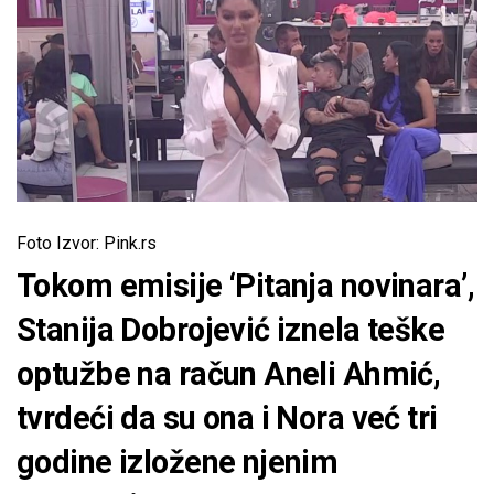
Foto Izvor: Pink.rs
Tokom emisije ‘Pitanja novinara’,
Stanija Dobrojević iznela teške
optužbe na račun Aneli Ahmić,
tvrdeći da su ona i Nora već tri
godine izložene njenim