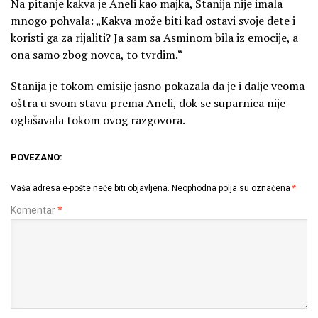
Na pitanje kakva je Aneli kao majka, Stanija nije imala
mnogo pohvala: „Kakva može biti kad ostavi svoje dete i
koristi ga za rijaliti? Ja sam sa Asminom bila iz emocije, a
ona samo zbog novca, to tvrdim.“
Stanija je tokom emisije jasno pokazala da je i dalje veoma
oštra u svom stavu prema Aneli, dok se suparnica nije
oglašavala tokom ovog razgovora.
POVEZANO:
Vaša adresa e-pošte neće biti objavljena.
Neophodna polja su označena
*
Komentar
*