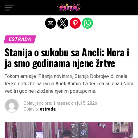
Exit mobile version
ESTRADA
Stanija o sukobu sa Aneli: Nora i
ja smo godinama njene žrtve
Tokom emisije ‘Pitanja novinara’, Stanija Dobrojević iznela
teške optužbe na račun Aneli Ahmić, tvrdeći da su ona i Nora
već tri godine izložene njenim postupcima.
Objavljeno pre:
1 mesec
on
jul 5, 2026
Objavio:
estrada