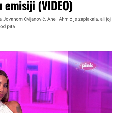
u emisiji (VIDEO)
 Jovanom Cvijanović, Aneli Ahmić je zaplakala, ali joj
od pita’