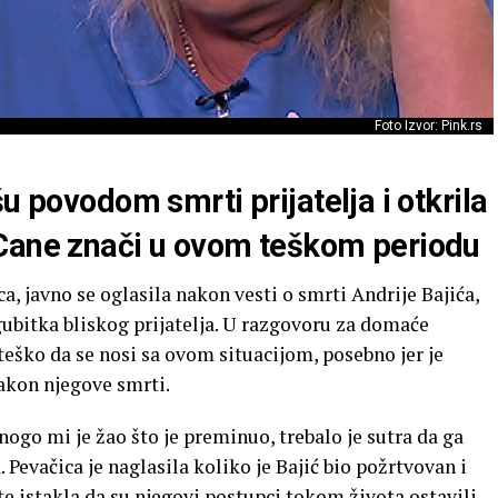
Foto Izvor: Pink.rs
u povodom smrti prijatelja i otkrila
 Cane znači u ovom teškom periodu
a, javno se oglasila nakon vesti o smrti Andrije Bajića,
gubitka bliskog prijatelja. U razgovoru za domaće
e teško da se nosi sa ovom situacijom, posebno jer je
nakon njegove smrti.
ogo mi je žao što je preminuo, trebalo je sutra da ga
. Pevačica je naglasila koliko je Bajić bio požrtvovan i
 istakla da su njegovi postupci tokom života ostavili