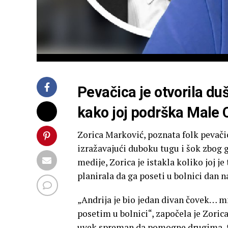
Pevačica je otvorila duš
kako joj podrška Male
Zorica Marković, poznata folk pevačic
izražavajući duboku tugu i šok zbog 
medije, Zorica je istakla koliko joj j
planirala da ga poseti u bolnici dan 
„Andrija je bio jedan divan čovek… mn
posetim u bolnici“, započela je Zorica
uvek spreman da pomogne drugima, te