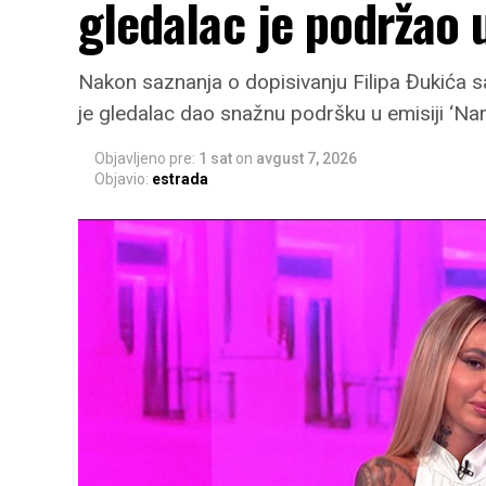
gledalac je podržao 
Nakon saznanja o dopisivanju Filipa Đukića sa
je gledalac dao snažnu podršku u emisiji ‘Nar
Objavljeno pre:
1 sat
on
avgust 7, 2026
Objavio:
estrada