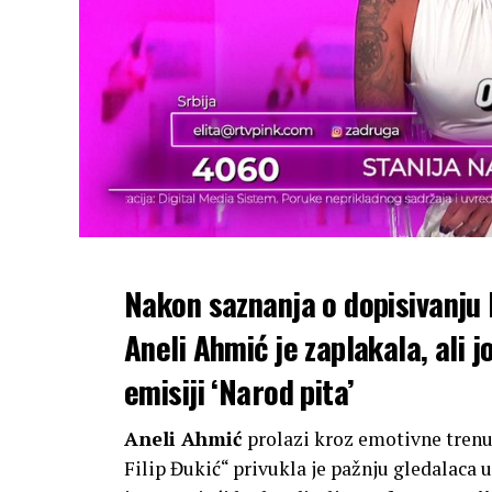
Nakon saznanja o dopisivanju 
Aneli Ahmić je zaplakala, ali 
emisiji ‘Narod pita’
Aneli Ahmić
prolazi kroz emotivne tren
Filip Đukić“ privukla je pažnju gledalaca u