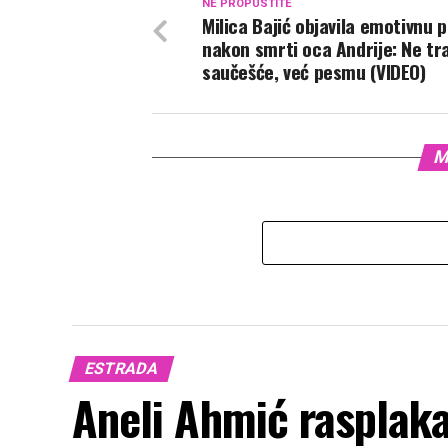
NE PROPUSTITE
Milica Bajić objavila emotivnu 
nakon smrti oca Andrije: Ne tr
saučešće, već pesmu (VIDEO)
M
ESTRADA
Aneli Ahmić rasplaka