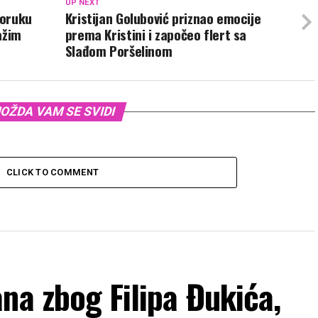
UP NEXT
poruku
Kristijan Golubović priznao emocije
ažim
prema Kristini i započeo flert sa
Slađom Poršelinom
OŽDA VAM SE SVIDI
CLICK TO COMMENT
na zbog Filipa Đukića,