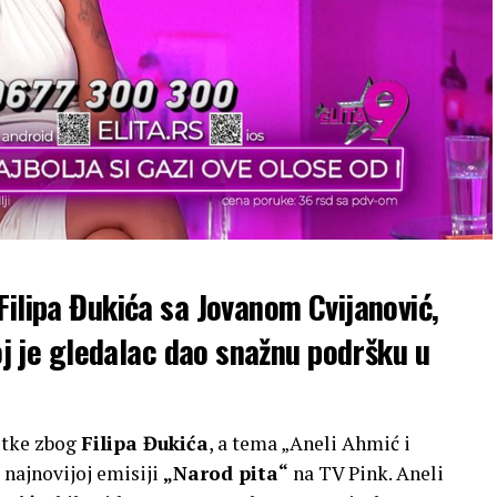
Filipa Đukića sa Jovanom Cvijanović,
joj je gledalac dao snažnu podršku u
utke zbog
Filipa Đukića
, a tema „Aneli Ahmić i
 najnovijoj emisiji
„Narod pita“
na TV Pink. Aneli