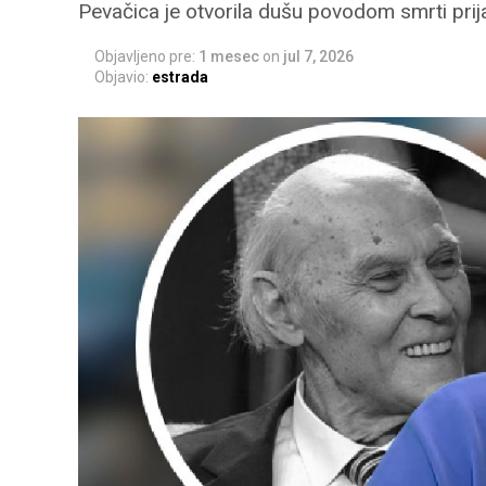
Pevačica je otvorila dušu povodom smrti prij
Objavljeno pre:
1 mesec
on
jul 7, 2026
Objavio:
estrada