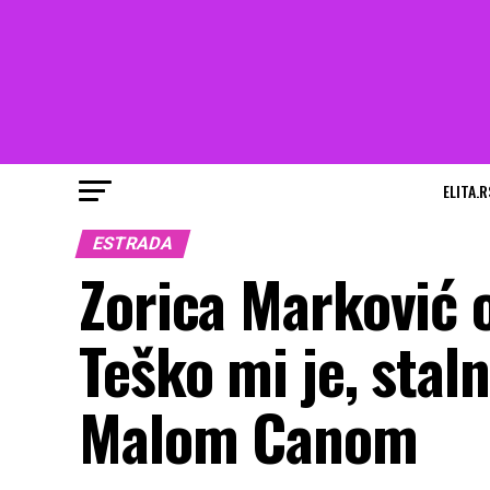
ELITA.R
ESTRADA
Zorica Marković o
Teško mi je, stal
Malom Canom