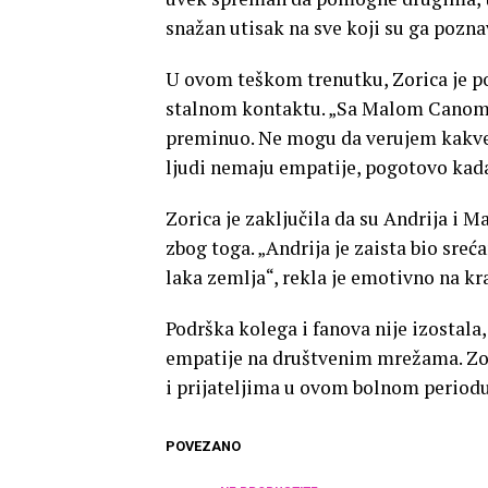
snažan utisak na sve koji su ga pozna
U ovom teškom trenutku, Zorica je p
stalnom kontaktu. „Sa Malom Canom s
preminuo. Ne mogu da verujem kakve
ljudi nemaju empatije, pogotovo kada 
Zorica je zaključila da su Andrija i M
zbog toga. „Andrija je zaista bio sre
laka zemlja“, rekla je emotivno na kr
Podrška kolega i fanova nije izostala
empatije na društvenim mrežama. Zori
i prijateljima u ovom bolnom periodu
POVEZANO