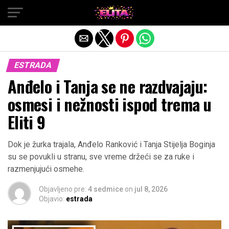
Exit mobile version
ESTRADA
Anđelo i Tanja se ne razdvajaju:
osmesi i nežnosti ispod trema u
Eliti 9
Dok je žurka trajala, Anđelo Ranković i Tanja Stijelja Boginja
su se povukli u stranu, sve vreme držeći se za ruke i
razmenjujući osmehe.
Objavljeno pre:
4 sedmice
on
jul 8, 2026
Objavio:
estrada