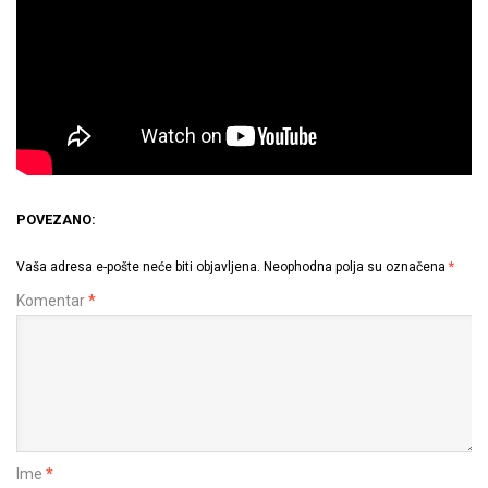
POVEZANO:
Vaša adresa e-pošte neće biti objavljena.
Neophodna polja su označena
*
Komentar
*
Ime
*