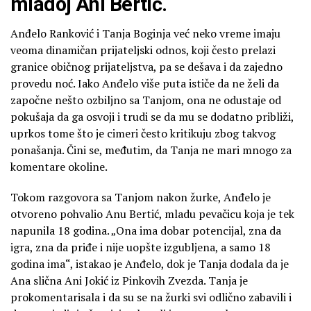
mladoj Ani Bertić.
Anđelo Ranković i Tanja Boginja već neko vreme imaju
veoma dinamičan prijateljski odnos, koji često prelazi
granice običnog prijateljstva, pa se dešava i da zajedno
provedu noć. Iako Anđelo više puta ističe da ne želi da
započne nešto ozbiljno sa Tanjom, ona ne odustaje od
pokušaja da ga osvoji i trudi se da mu se dodatno približi,
uprkos tome što je cimeri često kritikuju zbog takvog
ponašanja. Čini se, međutim, da Tanja ne mari mnogo za
komentare okoline.
Tokom razgovora sa Tanjom nakon žurke, Anđelo je
otvoreno pohvalio Anu Bertić, mladu pevačicu koja je tek
napunila 18 godina. „Ona ima dobar potencijal, zna da
igra, zna da priđe i nije uopšte izgubljena, a samo 18
godina ima“, istakao je Anđelo, dok je Tanja dodala da je
Ana slična Ani Jokić iz Pinkovih Zvezda. Tanja je
prokomentarisala i da su se na žurki svi odlično zabavili i