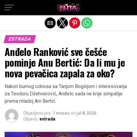
Exit mobile version
ESTRADA
Anđelo Ranković sve češće
pominje Anu Bertić: Da li mu je
nova pevačica zapala za oko?
Nakon burnog odnosa sa Tanjom Boginjom i interesovanja
za Teodoru Džehverović, Anđelo sada ne krije simpatije
prema mladoj Ani Bertić.
Objavljeno pre:
1 mesec
on
jul 8, 2026
Objavio:
estrada