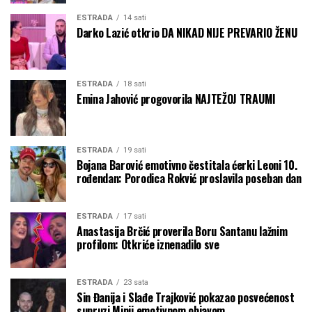
ESTRADA
14 sati
Darko Lazić otkrio DA NIKAD NIJE PREVARIO ŽENU
ESTRADA
18 sati
Emina Jahović progovorila NAJTEŽOJ TRAUMI
ESTRADA
19 sati
Bojana Barović emotivno čestitala ćerki Leoni 10.
rođendan: Porodica Rokvić proslavila poseban dan
ESTRADA
17 sati
Anastasija Brčić proverila Boru Santanu lažnim
profilom: Otkriće iznenadilo sve
ESTRADA
23 sata
Sin Đanija i Slađe Trajković pokazao posvećenost
supruzi Minji emotivnom objavom