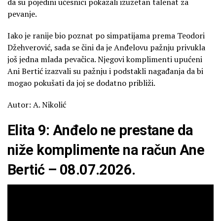
da su pojedini učesnici pokazali izuzetan talenat za
pevanje.
Iako je ranije bio poznat po simpatijama prema Teodori
Džehverović, sada se čini da je Anđelovu pažnju privukla
još jedna mlada pevačica. Njegovi komplimenti upućeni
Ani Bertić izazvali su pažnju i podstakli nagađanja da bi
mogao pokušati da joj se dodatno približi.
Autor: A. Nikolić
Elita 9: Anđelo ne prestane da
niže komplimente na račun Ane
Bertić – 08.07.2026.