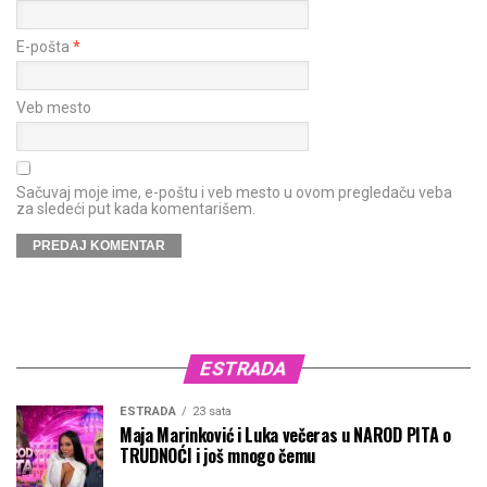
E-pošta
*
Veb mesto
Sačuvaj moje ime, e-poštu i veb mesto u ovom pregledaču veba
za sledeći put kada komentarišem.
ESTRADA
ESTRADA
23 sata
Maja Marinković i Luka večeras u NAROD PITA o
TRUDNOĆI i još mnogo čemu