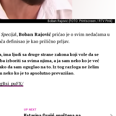
Boban Rajović (FOTO: Printscreen / RTV Pink)
 Specija
l,
Boban Rajović
prićao je o svim nedaćama u
a definisao je kao prilično prljav.
, ima ljudi sa druge strane zakona koji vole da se
eba izboriti sa svima njima, a ja sam neko ko je već
tako da sam oguglao na to. Iz tog razloga ne želim
m neko ko je to apsolutno prevazišao.
agRsi_puFX/
UP NEXT
Katarina Grujić opuštena na