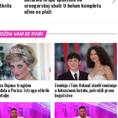
tkrila
crnogorskoj obali: U belom kompletu
uživa na plaži
OŽDA VAM SE SVIDI
za Dajana tragično
Zendeja i Tom Holand slavili venčanje
dala u Parizu: Istrage otkrile
u luksuznom hotelu, potrošili pravo
etalje
bogatstvo