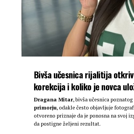
Bivša učesnica rijalitija otkri
korekcija i koliko je novca ulož
Dragana Mitar
, bivša učesnica poznatog 
primorju
, odakle često objavljuje fotograf
otvoreno priznaje da je ponosna na svoj iz
da postigne željeni rezultat.