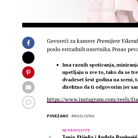
Govoreći za kamere
Premijere Vikend
poslu estradnih umetnika. Posao pevač
Ima raznih spoticanja, miniranja
upetljaju u sve to, tako da se tr
dvadeset šest godina na sceni, 
direktno da ti odgovorim jer sa
https://www.instagram.com/reels/D
POVEZANO
NASLOVNA
NE PROPUSTITE
Tanja Stijelja i Anđelo Ranković