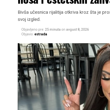
Bivša učesnica rijalitija otkriva kroz šta je pr
svoj izgled.
Objavljeno pre:
25 minuta
on
avgust 8, 2026
Objavio:
estrada