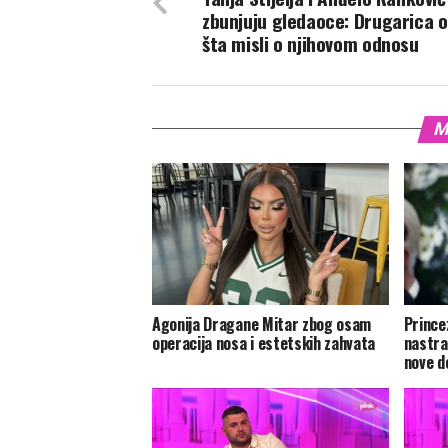
zbunjuju gledaoce: Drugarica o
šta misli o njihovom odnosu
M
Agonija Dragane Mitar zbog osam
Prince
operacija nosa i estetskih zahvata
nastra
nove d