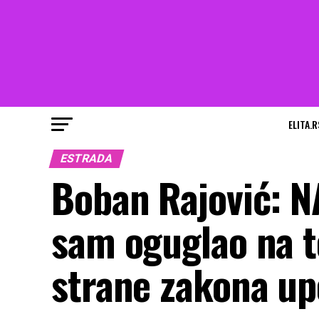
ELITA.R
ESTRADA
Boban Rajović: N
sam oguglao na t
strane zakona upe