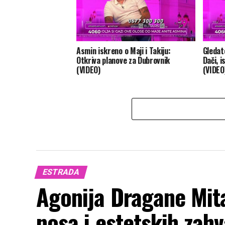
Asmin iskreno o Maji i Takiju:
Gledat
Otkriva planove za Dubrovnik
Dači, i
(VIDEO)
(VIDEO
ESTRADA
Agonija Dragane Mit
nosa i estetskih zah