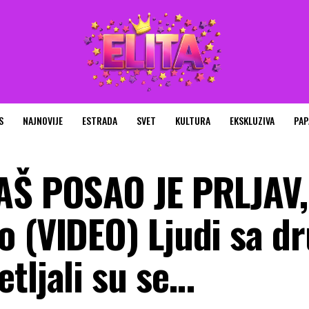
S
NAJNOVIJE
ESTRADA
SVET
KULTURA
EKSKLUZIVA
PAP
AŠ POSAO JE PRLJAV,
o (VIDEO) Ljudi sa d
tljali su se…