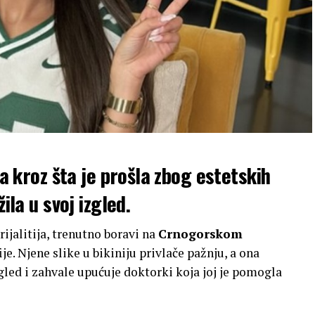
va kroz šta je prošla zbog estetskih
ila u svoj izgled.
rijalitija, trenutno boravi na
Crnogorskom
ije. Njene slike u bikiniju privlače pažnju, a ona
gled i zahvale upućuje doktorki koja joj je pomogla