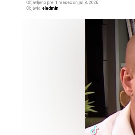
Objavljeno pre:
1 mesec
on
jul 8, 2026
Objavio:
eladmin