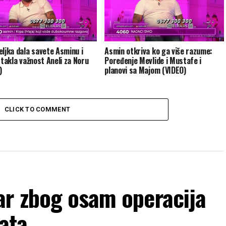
eljka dala savete Asminu i
Asmin otkriva ko ga više razume:
stakla važnost Aneli za Noru
Poređenje Mevlide i Mustafe i
)
planovi sa Majom (VIDEO)
CLICK TO COMMENT
ar zbog osam operacija
vata