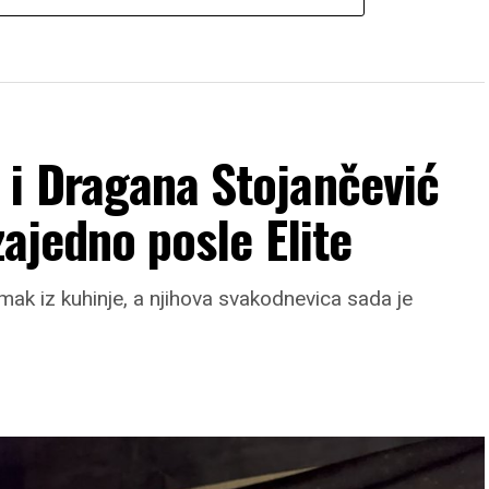
 i Dragana Stojančević
zajedno posle Elite
mak iz kuhinje, a njihova svakodnevica sada je