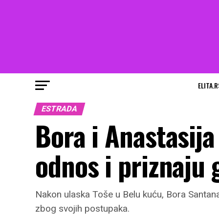
ELITA.R
ESTRADA
Bora i Anastasija
odnos i priznaju
Nakon ulaska Toše u Belu kuću, Bora Santana 
zbog svojih postupaka.