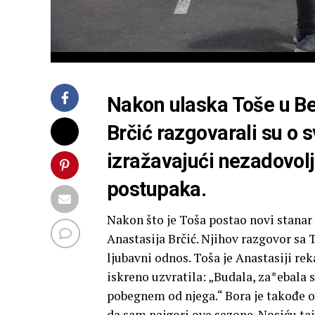
Nakon ulaska Toše u Be
Brčić razgovarali su o
izražavajući nezadovolj
postupaka.
Nakon što je Toša postao novi stanar B
Anastasija Brčić. Njihov razgovor s
ljubavni odnos. Toša je Anastasiji reka
iskreno uzvratila: „Budala, za*ebala
pobegnem od njega.“ Bora je takođe ot
da sam najgori ove sezone. Nosiću taj