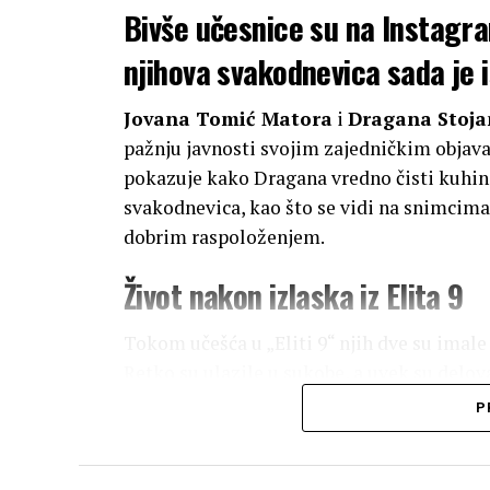
Bivše učesnice su na Instagra
njihova svakodnevica sada je
Jovana Tomić Matora
i
Dragana Stoja
pažnju javnosti svojim zajedničkim objav
pokazuje kako Dragana vredno čisti kuhinj
svakodnevica, kao što se vidi na snimcima
dobrim raspoloženjem.
Život nakon izlaska iz Elita 9
Tokom učešća u „Eliti 9“ njih dve su imale
Retko su ulazile u sukobe, a uvek su delo
odnosu bila je Draganina porodica, koja n
P
Zbog toga su u rijalitiju često bile vidno 
Međutim, nakon završetka rijalitija, situ