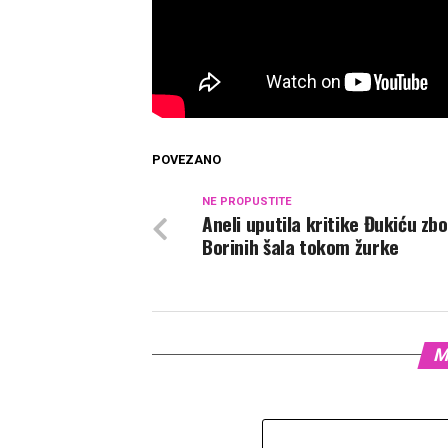
POVEZANO
NE PROPUSTITE
Aneli uputila kritike Đukiću zb
Borinih šala tokom žurke
M