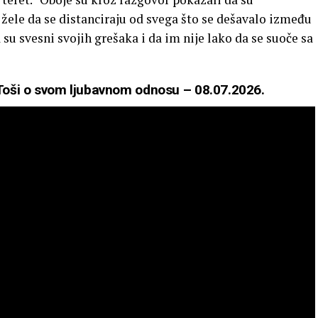
žele da se distanciraju od svega što se dešavalo između
 su svesni svojih grešaka i da im nije lako da se suoče sa
ju Toši o svom ljubavnom odnosu – 08.07.2026.