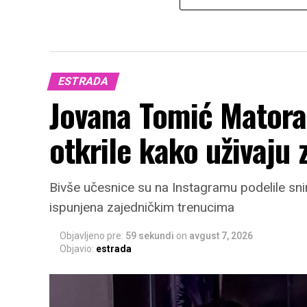
ESTRADA
Jovana Tomić Matora
otkrile kako uživaju 
Bivše učesnice su na Instagramu podelile sni
ispunjena zajedničkim trenucima
Objavljeno pre:
59 sekundi
on
avgust 7, 2026
Objavio:
estrada