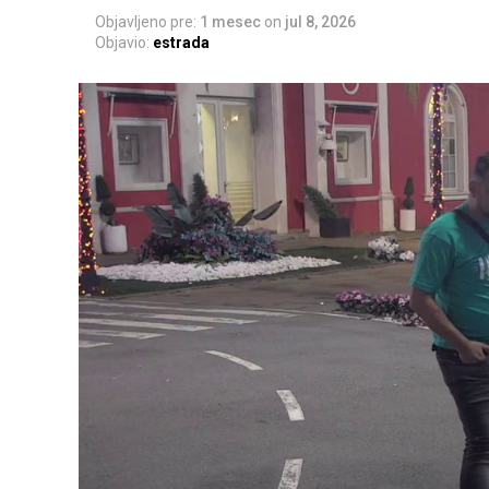
Objavljeno pre:
1 mesec
on
jul 8, 2026
Objavio:
estrada