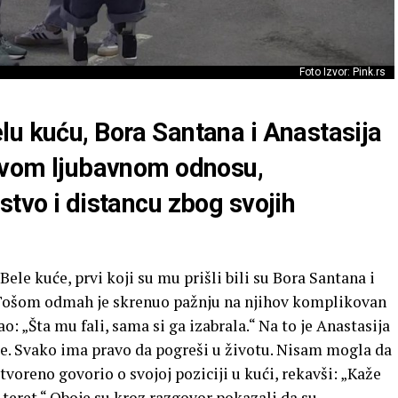
Foto Izvor: Pink.rs
lu kuću, Bora Santana i Anastasija
 svom ljubavnom odnosu,
stvo i distancu zbog svojih
ele kuće, prvi koji su mu prišli bili su Bora Santana i
a Tošom odmah je skrenuo pažnju na njihov komplikovan
o: „Šta mu fali, sama si ga izabrala.“ Na to je Anastasija
 se. Svako ima pravo da pogreši u životu. Nisam mogla da
voreno govorio o svojoj poziciji u kući, rekavši: „Kaže
 teret.“ Oboje su kroz razgovor pokazali da su