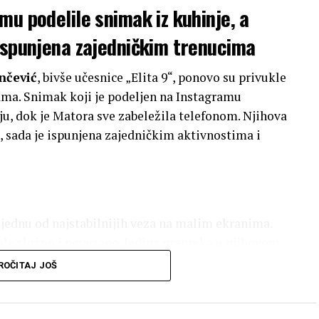
mu podelile snimak iz kuhinje, a
 ispunjena zajedničkim trenucima
nčević
, bivše učesnice „Elita 9“, ponovo su privukle
ama. Snimak koji je podeljen na Instagramu
u, dok je Matora sve zabeležila telefonom. Njihova
, sada je ispunjena zajedničkim aktivnostima i
 jednu od najstabilnijih veza na malim ekranima.
vale složno i povezano. Jedina prepreka u njihovom
ije u potpunosti prihvatala Jovanu Tomić Matoru.
ROČITAJ JOŠ
neraspoložene.
acija se značajno promenila. Dragana i Matora sada