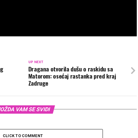
UP NEXT
og
Dragana otvorila dušu o raskidu sa
Matorom: osećaj rastanka pred kraj
Zadruge
OŽDA VAM SE SVIDI
CLICK TO COMMENT