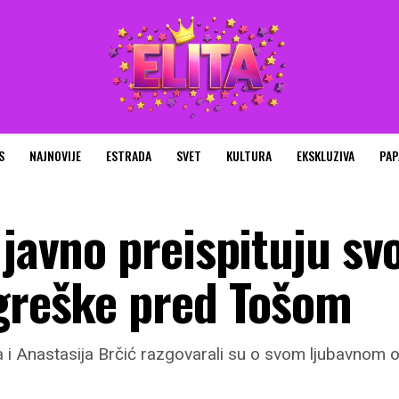
S
NAJNOVIJE
ESTRADA
SVET
KULTURA
EKSKLUZIVA
PAP
 javno preispituju sv
 greške pred Tošom
i Anastasija Brčić razgovarali su o svom ljubavnom o