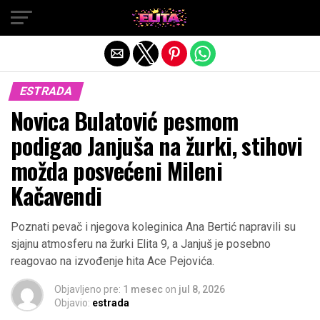
Exit mobile version
ESTRADA
Novica Bulatović pesmom
podigao Janjuša na žurki, stihovi
možda posvećeni Mileni
Kačavendi
Poznati pevač i njegova koleginica Ana Bertić napravili su
sjajnu atmosferu na žurki Elita 9, a Janjuš je posebno
reagovao na izvođenje hita Ace Pejovića.
Objavljeno pre:
1 mesec
on
jul 8, 2026
Objavio:
estrada