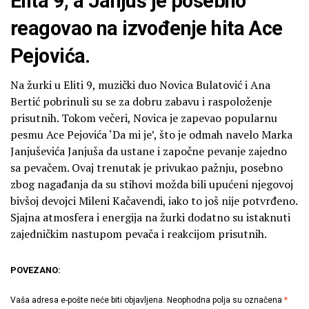
Elita 9, a Janjuš je posebno
reagovao na izvođenje hita Ace
Pejovića.
Na žurki u Eliti 9, muzički duo Novica Bulatović i Ana
Bertić pobrinuli su se za dobru zabavu i raspoloženje
prisutnih. Tokom večeri, Novica je zapevao popularnu
pesmu Ace Pejovića ‘Da mi je’, što je odmah navelo Marka
Janjuševića Janjuša da ustane i započne pevanje zajedno
sa pevačem. Ovaj trenutak je privukao pažnju, posebno
zbog nagađanja da su stihovi možda bili upućeni njegovoj
bivšoj devojci Mileni Kačavendi, iako to još nije potvrđeno.
Sjajna atmosfera i energija na žurki dodatno su istaknuti
zajedničkim nastupom pevača i reakcijom prisutnih.
POVEZANO:
Vaša adresa e-pošte neće biti objavljena.
Neophodna polja su označena
*