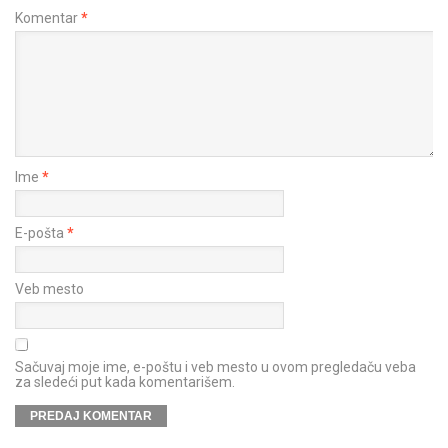
Komentar
*
Ime
*
E-pošta
*
Veb mesto
Sačuvaj moje ime, e-poštu i veb mesto u ovom pregledaču veba
za sledeći put kada komentarišem.