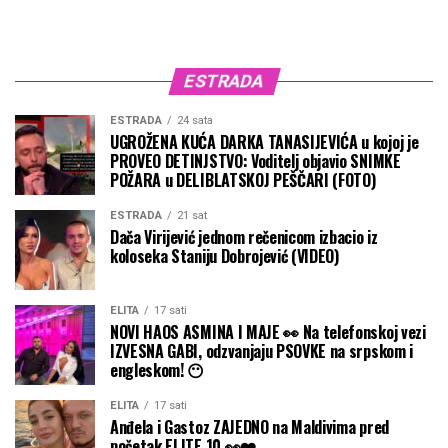
ESTRADA
ESTRADA
24 sata
UGROŽENA KUĆA DARKA TANASIJEVIĆA u kojoj je
PROVEO DETINJSTVO: Voditelj objavio SNIMKE
POŽARA u DELIBLATSKOJ PEŠČARI (FOTO)
ESTRADA
21 sat
Dača Virijević jednom rečenicom izbacio iz
koloseka Staniju Dobrojević (VIDEO)
ELITA
17 sati
NOVI HAOS ASMINA I MAJE 👀 Na telefonskoj vezi
IZVESNA GABI, odzvanjaju PSOVKE na srpskom i
engleskom! 😶
ELITA
17 sati
Anđela i Gastoz ZAJEDNO na Maldivima pred
početak ELITE 10 👀❤️