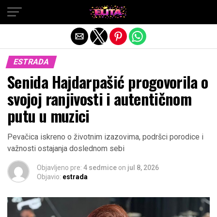
Exit mobile version
ESTRADA
Senida Hajdarpašić progovorila o
svojoj ranjivosti i autentičnom
putu u muzici
Pevačica iskreno o životnim izazovima, podršci porodice i
važnosti ostajanja doslednom sebi
Objavljeno pre:
4 sedmice
on
jul 8, 2026
Objavio:
estrada