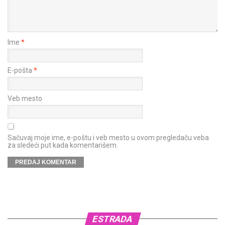
Ime
*
E-pošta
*
Veb mesto
Sačuvaj moje ime, e-poštu i veb mesto u ovom pregledaču veba
za sledeći put kada komentarišem.
ESTRADA