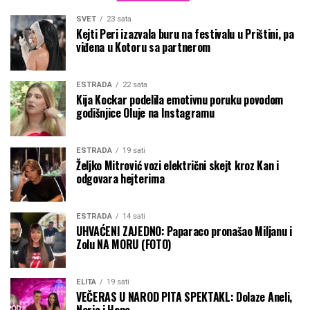
SVET
23 sata
Kejti Peri izazvala buru na festivalu u Prištini, pa
viđena u Kotoru sa partnerom
ESTRADA
22 sata
Kija Kockar podelila emotivnu poruku povodom
godišnjice Oluje na Instagramu
ESTRADA
19 sati
Željko Mitrović vozi električni skejt kroz Kan i
odgovara hejterima
ESTRADA
14 sati
UHVAĆENI ZAJEDNO: Paparaco pronašao Miljanu i
Zolu NA MORU (FOTO)
ELITA
19 sati
VEČERAS U NAROD PITA SPEKTAKL: Dolaze Aneli,
Nerio i Hana