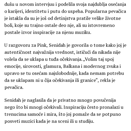
dušu u novom intervjuu i podelila svoja najdublja osećanja
o karijeri, identitetu i putu do uspeha. Popularna pevačica
je istakla da su je još od detinjstva pratile velike životne
boli, koje su trajno ostale deo nje, ali su istovremeno
postale izvor inspiracije za njenu muziku.
U razgovoru za Pink, Senidah je govorila o tome kako joj je
autentičnost najvažnija vrednost, ističući da nikada nije
volela da se uklapa u tuđa očekivanja. „Volim taj spoj
emocije, sirovosti, glamura, Balkana i modernog zvuka i
upravo se tu osećam najslobodnije, kada nemam potrebu
da se uklapam ni u čija očekivanja ili granice“, rekla je
pevačica.
Senidah je naglasila da je privatno mnogo povučenija
nego što bi mnogi očekivali. Inspiraciju često pronalazi u
trenucima samoće i mira, što joj pomaže da se potpuno
posveti muzici kada je na sceni ili u studiju.