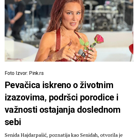
Foto Izvor: Pink.rs
Pevačica iskreno o životnim
izazovima, podršci porodice i
važnosti ostajanja doslednom
sebi
Senida Hajdarpašić, poznatija kao Senidah, otvorila je