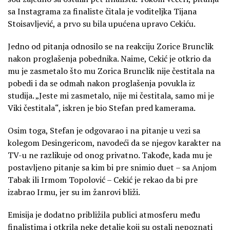
sa Instagrama za finaliste čitala je voditeljka Tijana
Stoisavljević, a prvo su bila upućena upravo Cekiću.
Jedno od pitanja odnosilo se na reakciju Zorice Brunclik
nakon proglašenja pobednika. Naime, Cekić je otkrio da
mu je zasmetalo što mu Zorica Brunclik nije čestitala na
pobedi i da se odmah nakon proglašenja povukla iz
studija. „Jeste mi zasmetalo, nije mi čestitala, samo mi je
Viki čestitala“, iskren je bio Stefan pred kamerama.
Osim toga, Stefan je odgovarao i na pitanje u vezi sa
kolegom Desingericom, navodeći da se njegov karakter na
TV-u ne razlikuje od onog privatno. Takođe, kada mu je
postavljeno pitanje sa kim bi pre snimio duet – sa Anjom
Tabak ili Irmom Topolović – Cekić je rekao da bi pre
izabrao Irmu, jer su im žanrovi bliži.
Emisija je dodatno približila publici atmosferu među
finalistima i otkrila neke detalje koji su ostali nepoznati