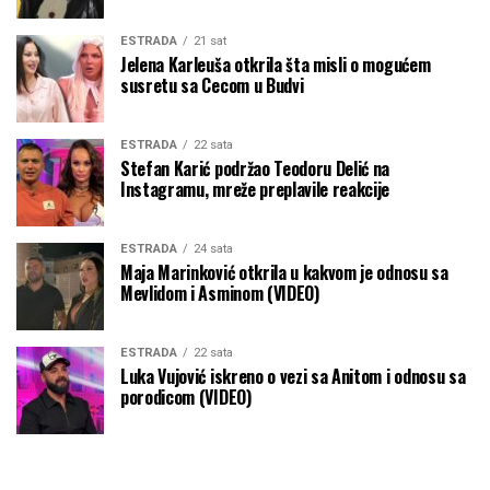
ESTRADA
21 sat
Jelena Karleuša otkrila šta misli o mogućem
susretu sa Cecom u Budvi
ESTRADA
22 sata
Stefan Karić podržao Teodoru Delić na
Instagramu, mreže preplavile reakcije
ESTRADA
24 sata
Maja Marinković otkrila u kakvom je odnosu sa
Mevlidom i Asminom (VIDEO)
ESTRADA
22 sata
Luka Vujović iskreno o vezi sa Anitom i odnosu sa
porodicom (VIDEO)