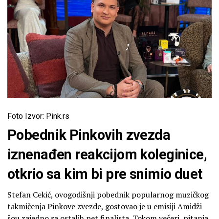
Foto Izvor: Pink.rs
Pobednik Pinkovih zvezda
iznenađen reakcijom koleginice,
otkrio sa kim bi pre snimio duet
Stefan Cekić, ovogodišnji pobednik popularnog muzičkog
takmičenja Pinkove zvezde, gostovao je u emisiji Amidži
šou zajedno sa ostalih pet finalista. Tokom večeri, pitanja