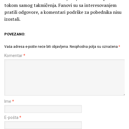
tokom samog takmičenja. Fanovi su sa interesovanjem
pratili odgovore, a komentari podrške za pobednika nisu
izostali.
POVEZANO:
Vaša adresa e-pošte neće biti objavljena.
Neophodna polja su označena
*
Komentar
*
Ime
*
E-pošta
*