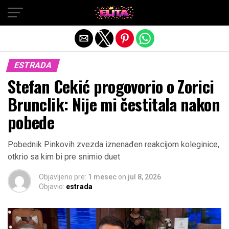
Exit mobile version
ESTRADA
Stefan Cekić progovorio o Zorici
Brunclik: Nije mi čestitala nakon
pobede
Pobednik Pinkovih zvezda iznenađen reakcijom koleginice,
otkrio sa kim bi pre snimio duet
Objavljeno pre:
1 mesec
on
jul 8, 2026
Objavio:
estrada