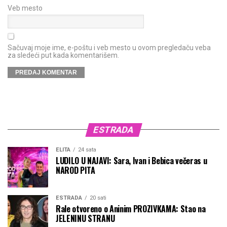
Veb mesto
Sačuvaj moje ime, e-poštu i veb mesto u ovom pregledaču veba
za sledeći put kada komentarišem.
ESTRADA
ELITA
24 sata
LUDILO U NAJAVI: Sara, Ivan i Bebica večeras u
NAROD PITA
ESTRADA
20 sati
Rale otvoreno o Aninim PROZIVKAMA: Stao na
JELENINU STRANU