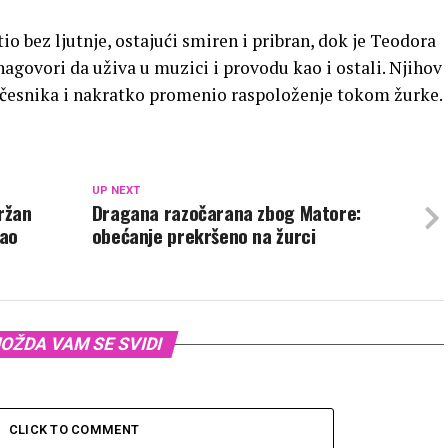
o bez ljutnje, ostajući smiren i pribran, dok je Teodora
nagovori da uživa u muzici i provodu kao i ostali. Njihov
učesnika i nakratko promenio raspoloženje tokom žurke.
UP NEXT
ržan
Dragana razočarana zbog Matore:
lao
obećanje prekršeno na žurci
OŽDA VAM SE SVIDI
CLICK TO COMMENT