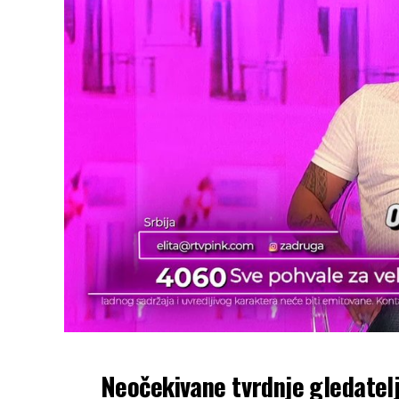
Neočekivane tvrdnje gledatelj