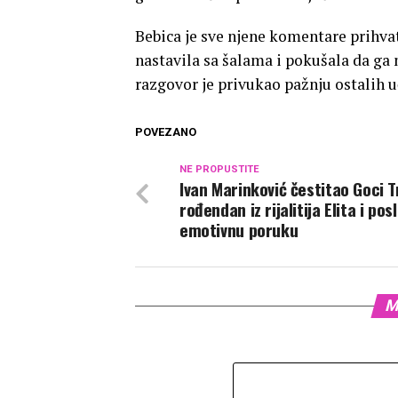
Bebica je sve njene komentare prihvati
nastavila sa šalama i pokušala da ga 
razgovor je privukao pažnju ostalih 
POVEZANO
NE PROPUSTITE
Ivan Marinković čestitao Goci T
rođendan iz rijalitija Elita i pos
emotivnu poruku
M