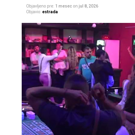
Objavljeno pre:
1 mesec
on
jul 8, 2026
Objavio:
estrada