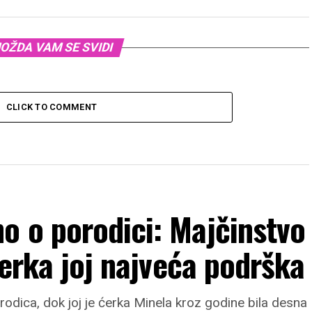
OŽDA VAM SE SVIDI
CLICK TO COMMENT
o o porodici: Majčinstvo
ćerka joj najveća podrška
orodica, dok joj je ćerka Minela kroz godine bila desna