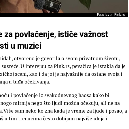
Foto Izvor: Pink.rs
e za povlačenje, ističe važnost
sti u muzici
nidah, otvoreno je govorila o svom privatnom životu,
susreće. U intervjuu za Pink.rs, pevačica je istakla da je
čkoj sceni, kao i da joj je najvažnije da ostane svoja i
nja u tuđa očekivanja.
amoću i povlačenje iz svakodnevnog haosa kako bi
nogo mirnija nego što ljudi možda očekuju, ali ne na
. Više sam neko ko zna kada je vreme za ljude i posao, a
aš u tim trenucima često dobijam najviše ideja i