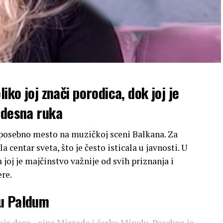
iko joj znači porodica, dok joj je
 desna ruka
osebno mesto na muzičkoj sceni Balkana. Za
a centar sveta, što je često isticala u javnosti. U
joj je majčinstvo važnije od svih priznanja i
ere.
ku Paldum
e dece – sina Mirzada i ćerku Minelu. Posebno je