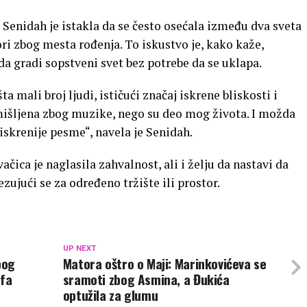
Senidah je istakla da se često osećala između dva sveta
ori zbog mesta rođenja. To iskustvo je, kako kaže,
 da gradi sopstveni svet bez potrebe da se uklapa.
ta mali broj ljudi, ističući značaj iskrene bliskosti i
mišljena zbog muzike, nego su deo mog života. I možda
iskrenije pesme“, navela je Senidah.
čica je naglasila zahvalnost, ali i želju da nastavi da
ezujući se za određeno tržište ili prostor.
UP NEXT
bog
Matora oštro o Maji: Marinkovićeva se
efa
sramoti zbog Asmina, a Đukića
optužila za glumu