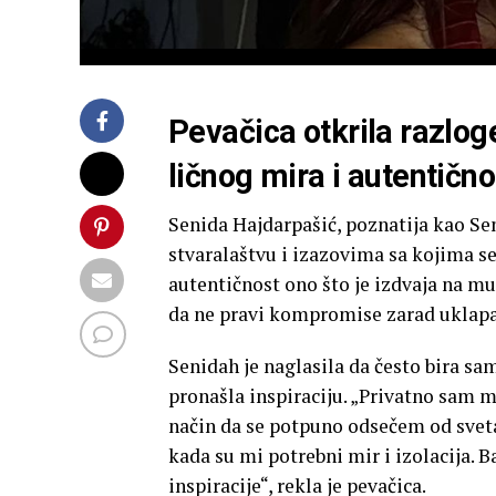
Pevačica otkrila razlog
ličnog mira i autentično
Senida Hajdarpašić, poznatija kao Se
stvaralaštvu i izazovima sa kojima se 
autentičnost ono što je izdvaja na muzi
da ne pravi kompromise zarad uklapa
Senidah je naglasila da često bira s
pronašla inspiraciju. „Privatno sam m
način da se potpuno odsečem od sveta
kada su mi potrebni mir i izolacija. B
inspiracije“, rekla je pevačica.