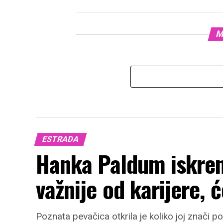
M
ESTRADA
Hanka Paldum iskren
važnije od karijere, 
Poznata pevačica otkrila je koliko joj znači p