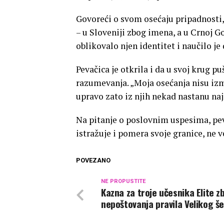
Govoreći o svom osećaju pripadnosti, 
– u Sloveniji zbog imena, a u Crnoj G
oblikovalo njen identitet i naučilo je
Pevačica je otkrila i da u svoj krug puš
razumevanja. „Moja osećanja nisu iz
upravo zato iz njih nekad nastanu naj
Na pitanje o poslovnim uspesima, peva
istražuje i pomera svoje granice, ne v
POVEZANO
NE PROPUSTITE
Kazna za troje učesnika Elite z
nepoštovanja pravila Velikog š