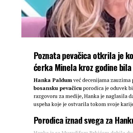
Poznata pevačica otkrila je kol
ćerka Minela kroz godine bila
Hanka Paldum
već decenijama zauzima p
bosansku pevačicu
porodica je oduvek bil
razgovoru za medije, Hanka je naglasila da 
uspeha koje je ostvarila tokom svoje karij
Porodica iznad svega za Han
Hanka je sa Muradifom Brkićem dobila dvoj