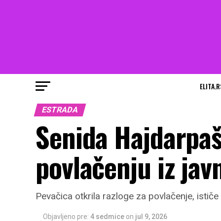
ELITA.R
ESTRADA
Senida Hajdarpaš
povlačenju iz javn
Pevačica otkrila razloge za povlačenje, ističe
Objavljeno pre:
4 sedmice
on
jul 9, 2026