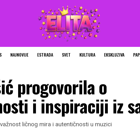
S
NAJNOVIJE
ESTRADA
SVET
KULTURA
EKSKLUZIVA
PAP
ić progovorila o
osti i inspiraciji iz
 važnost ličnog mira i autentičnosti u muzici