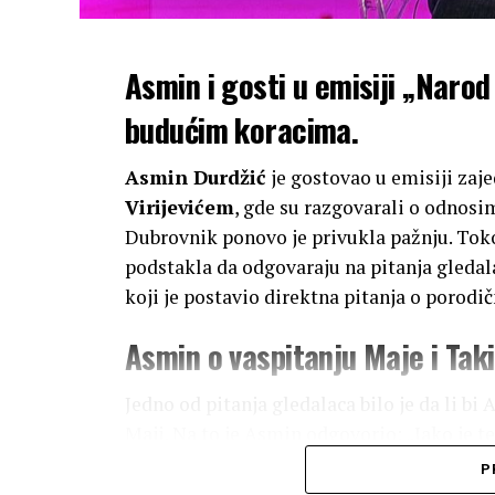
Asmin i gosti u emisiji „Narod 
budućim koracima.
Asmin Durdžić
je gostovao u emisiji zaj
Virijevićem
, gde su razgovarali o odnosi
Dubrovnik ponovo je privukla pažnju. Toko
podstakla da odgovaraju na pitanja gledala
koji je postavio direktna pitanja o porod
Asmin o vaspitanju Maje i Taki
Jedno od pitanja gledalaca bilo je da li b
Maji. Na to je Asmin odgovorio: „Jako je 
odgojio Maju. Sad što je Maja imala pogreš
P
bude ljubomorna.“ Ova izjava privukla je pa