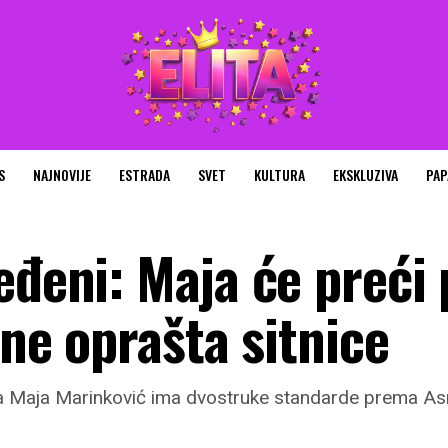
S
NAJNOVIJE
ESTRADA
SVET
KULTURA
EKSKLUZIVA
PAP
eđeni: Maja će preći
 ne oprašta sitnice
 da Maja Marinković ima dvostruke standarde prema As