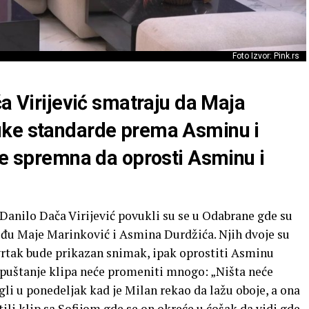
Foto Izvor: Pink.rs
ča Virijević smatraju da Maja
uke standarde prema Asminu i
je spremna da oprosti Asminu i
Danilo Dača Virijević povukli su se u Odabrane gde su
među Maje Marinković i Asmina Durdžića. Njih dvoje su
vrtak bude prikazan snimak, ipak oprostiti Asminu
a puštanje klipa neće promeniti mnogo: „Ništa neće
igli u ponedeljak kad je Milan rekao da lažu oboje, a ona
ili klip sa Sofijom gde se on okreće u ćošak da vidi gde