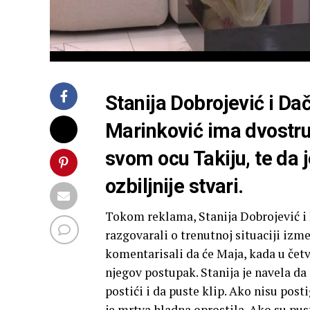
Stanija Dobrojević i Da
Marinković ima dvostr
svom ocu Takiju, te da 
ozbiljnije stvari.
Tokom reklama, Stanija Dobrojević i 
razgovarali o trenutnoj situaciji iz
komentarisali da će Maja, kada u čet
njegov postupak. Stanija je navela d
postići i da puste klip. Ako nisu post
je mrtva hladna oprostila. Ako su pust