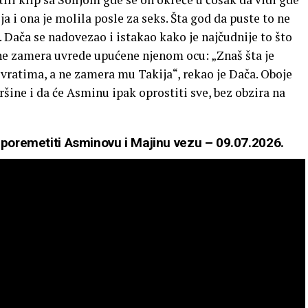
ija i ona je molila posle za seks. Šta god da puste to ne
ja. Dača se nadovezao i istakao kako je najčudnije to što
ne zamera uvrede upućene njenom ocu: „Znaš šta je
vratima, a ne zamera mu Takija“, rekao je Dača. Oboje
ršine i da će Asminu ipak oprostiti sve, bez obzira na
e poremetiti Asminovu i Majinu vezu – 09.07.2026.