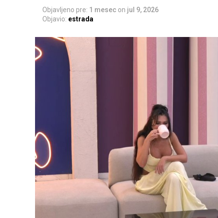
Objavljeno pre:
1 mesec
on
jul 9, 2026
Objavio:
estrada