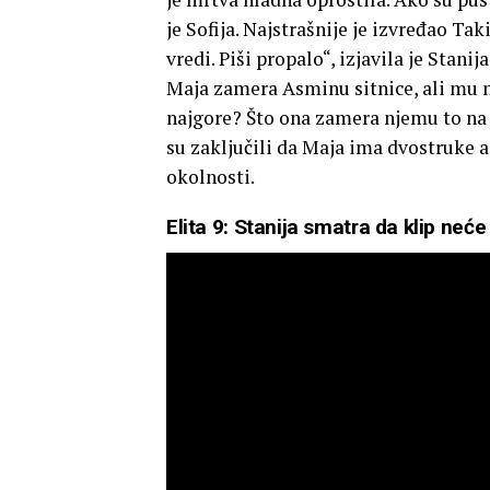
je Sofija. Najstrašnije je izvređao Tak
vredi. Piši propalo“, izjavila je Stani
Maja zamera Asminu sitnice, ali mu 
najgore? Što ona zamera njemu to na 
su zaključili da Maja ima dvostruke a
okolnosti.
Elita 9: Stanija smatra da klip neć