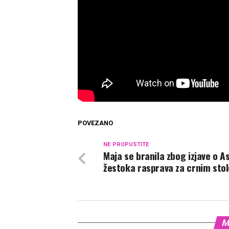
POVEZANO
NE PROPUSTITE
Maja se branila zbog izjave o A
žestoka rasprava za crnim sto
M