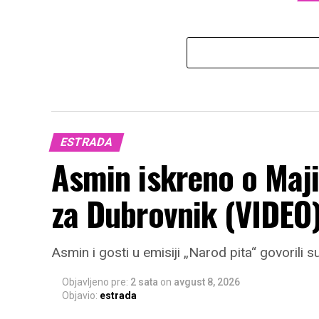
ESTRADA
Asmin iskreno o Maji 
za Dubrovnik (VIDEO
Asmin i gosti u emisiji „Narod pita“ govorili s
Objavljeno pre:
2 sata
on
avgust 8, 2026
Objavio:
estrada