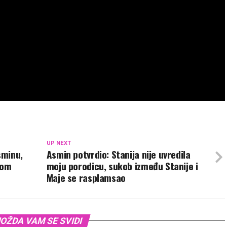
UP NEXT
sminu,
Asmin potvrdio: Stanija nije uvredila
lom
moju porodicu, sukob između Stanije i
Maje se rasplamsao
OŽDA VAM SE SVIDI