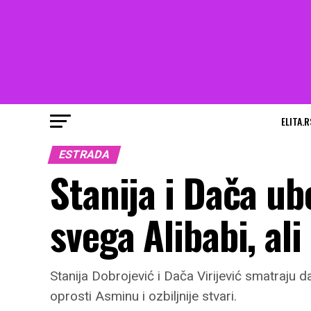
ELITA.R
ESTRADA
Stanija i Dača ub
svega Alibabi, ali
Stanija Dobrojević i Dača Virijević smatraju
oprosti Asminu i ozbiljnije stvari.