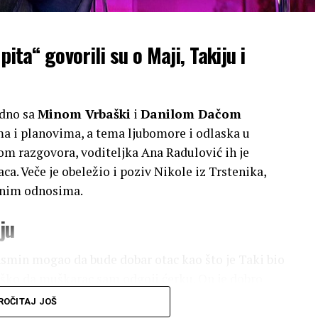
pita“ govorili su o Maji, Takiju i
edno sa
Minom Vrbaški
i
Danilom Dačom
ma i planovima, a tema ljubomore i odlaska u
m razgovora, voditeljka Ana Radulović ih je
ca. Veče je obeležio i poziv Nikole iz Trstenika,
ičnim odnosima.
ju
i Asmin mogao da bude dobar otac kao što je Taki bio
teško da muškarac sam odgoji ćerku. On je dobro
ne izbore nije do njega. Nije nju Taki odgojio da
ROČITAJ JOŠ
žnju jer je naglasio da je
Maja Marinković
imala