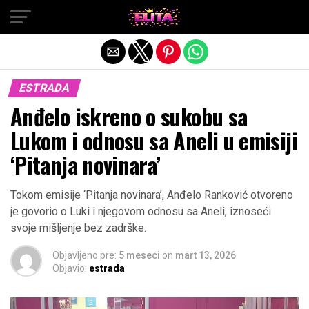
Exit mobile version
ESTRADA
Anđelo iskreno o sukobu sa
Lukom i odnosu sa Aneli u emisiji
‘Pitanja novinara’
Tokom emisije ‘Pitanja novinara’, Anđelo Ranković otvoreno
je govorio o Luki i njegovom odnosu sa Aneli, iznoseći
svoje mišljenje bez zadrške.
Objavljeno pre:
5 meseci
on
mart 13, 2026
Objavio:
estrada