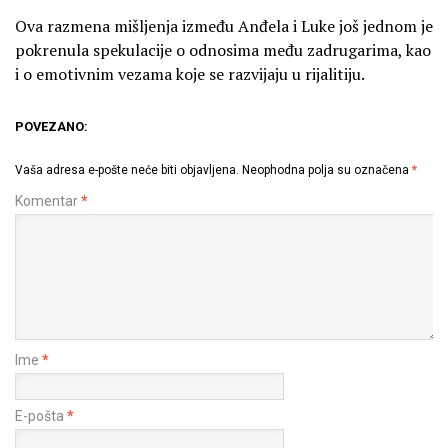
Ova razmena mišljenja između Anđela i Luke još jednom je
pokrenula spekulacije o odnosima među zadrugarima, kao
i o emotivnim vezama koje se razvijaju u rijalitiju.
POVEZANO:
Vaša adresa e-pošte neće biti objavljena.
Neophodna polja su označena
*
Komentar
*
Ime
*
E-pošta
*