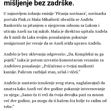
mišljenje bez zadrške.
U najnovijem izdanju emisije ‘Pitanja novinara’, novinarka
portala Pink.rs Maša Mihailović obratila se Anđelu
Rankoviću sa pitanjem o njegovom odnosu sa Lukom i
uticaju Aneli na taj sukob. Maša je direktno upitala Anđela
da li misli da Luka svojim ponašanjem pokazuje
nesigurnost jer veruje da se Aneli sviđa upravo Anđelu.
Anđelo je bez oklevanja odgovorio: „Da. Kompleksi su ga
pojeli.“ Luka je potom uzvratio komentarom vezanim za
Anđelovo ponašanje: „Pričaćemo o tvojoj muškosti
kasnije. Palicom razbijaš stan, urlaš i vičeš.“
Anđelo je nastavio iznošenje svog stava, naglašavajući da
smatra kako Aneli već dve godine pokazuje interesovanje
za njega: „Samo ću ti reći da tvoja devojka pazi za mnom
već dve godine, pa mogu da ti kažem šta bolje to radim od
tebe.“