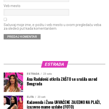
Veb mesto
Sačuvaj moje ime, e-poštu i veb mesto u ovom pregledaču veba
za sledeći put kada komentarišem.
ESTRADA
ESTRADA
23 sata
Ana Radulović otkrila ZAŠTO se srušila usred
Beograda
ELITA
20 sati
Kačavenda i Žana UHVAĆENE ZAJEDNO NA PLAŽI,
izazovno mame uzdahe (FOTO)