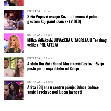
ESTRADA
21 sat
Saša Popović osvojio Suzanu Jovanović jednim
gestom koji pamti zauvek (VIDEO)
ESTRADA
19 sati
Milica Veličković UHVAĆENA U ZAGRLJAJU Terzinog
velikog PRIJATELJA
ESTRADA
19 sati
Anđela Đuričić i Nenad Marinković Gastoz uživaju
posle pomirenja daleko od Srbije
ESTRADA
23 sata
Anita i Biljana u centru pažnje: Odnos buduće
snaje i svekrve pod lupom javnosti