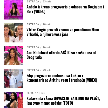
ESTRADA
23 sata
Anđelo iskreno progovorio o odnosu sa Boginjom i
Bori (VIDEO)
ESTRADA
18 sati
Viktor Gagić provodi vreme sa porodicom Mine
Vrbaški, a njihova veza jača
ESTRADA
16 sati
Ana Radulović otkrila ZAŠTO se srušila usred
Beograda
ESTRADA
23 sata
Filip progovorio o odnosu sa Lukom i
komentarisao Anitinu vezu i trudnoću (VIDEO)
ELITA
13 sati
Kačavenda i Žana UHVAĆENE ZAJEDNO NA PLAŽI,
izazovno mame uzdahe (FOTO)