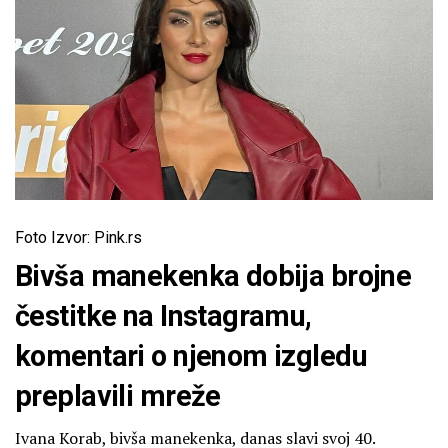
Foto Izvor: Pink.rs
Bivša manekenka dobija brojne
čestitke na Instagramu,
komentari o njenom izgledu
preplavili mreže
Ivana Korab, bivša manekenka, danas slavi svoj 40.