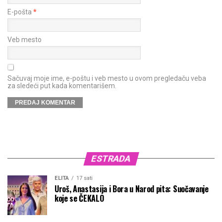
E-pošta
*
Veb mesto
Sačuvaj moje ime, e-poštu i veb mesto u ovom pregledaču veba
za sledeći put kada komentarišem.
ESTRADA
ELITA
17 sati
Uroš, Anastasija i Bora u Narod pita: Suočavanje
koje se ČEKALO