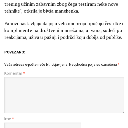
trening učinim zabavnim zbog čega testiram neke nove
tehnike“, otkrila je bivša manekenka.
Fanovi nastavljaju da joj u velikom broju upućuju čestitke i
komplimente na društvenim mrežama, a Ivana, sudeći po
reakcijama, uživa u pažnji i podršci koju dobija od publike.
POVEZANO:
Vaša adresa e-pošte neće biti objavljena.
Neophodna polja su označena
*
Komentar
*
Ime
*