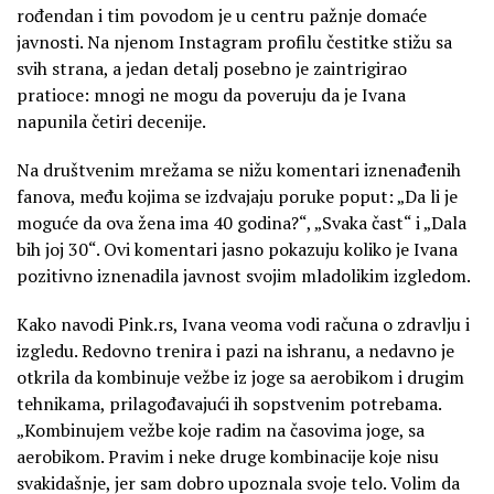
rođendan i tim povodom je u centru pažnje domaće
javnosti. Na njenom Instagram profilu čestitke stižu sa
svih strana, a jedan detalj posebno je zaintrigirao
pratioce: mnogi ne mogu da poveruju da je Ivana
napunila četiri decenije.
Na društvenim mrežama se nižu komentari iznenađenih
fanova, među kojima se izdvajaju poruke poput: „Da li je
moguće da ova žena ima 40 godina?“, „Svaka čast“ i „Dala
bih joj 30“. Ovi komentari jasno pokazuju koliko je Ivana
pozitivno iznenadila javnost svojim mladolikim izgledom.
Kako navodi Pink.rs, Ivana veoma vodi računa o zdravlju i
izgledu. Redovno trenira i pazi na ishranu, a nedavno je
otkrila da kombinuje vežbe iz joge sa aerobikom i drugim
tehnikama, prilagođavajući ih sopstvenim potrebama.
„Kombinujem vežbe koje radim na časovima joge, sa
aerobikom. Pravim i neke druge kombinacije koje nisu
svakidašnje, jer sam dobro upoznala svoje telo. Volim da