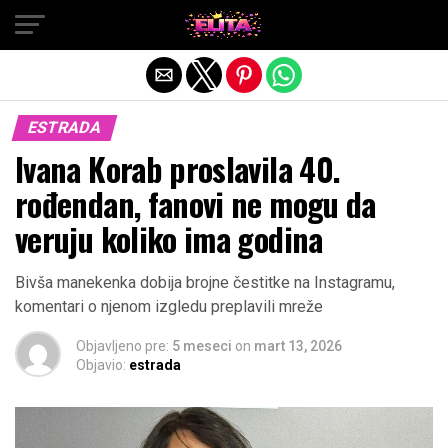
Exit mobile version
ESTRADA
Ivana Korab proslavila 40.
rođendan, fanovi ne mogu da
veruju koliko ima godina
Bivša manekenka dobija brojne čestitke na Instagramu,
komentari o njenom izgledu preplavili mreže
Objavljeno pre:
5 meseci
on
mart 13, 2026
Objavio:
estrada