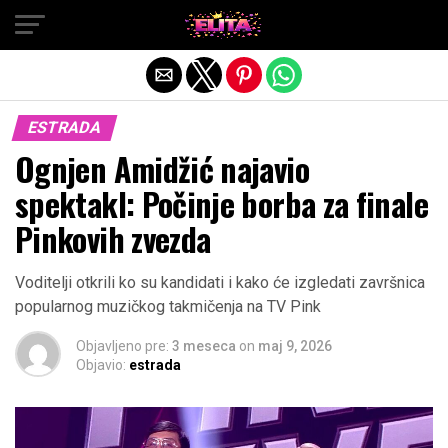
Exit mobile version
ESTRADA
Ognjen Amidžić najavio
spektakl: Počinje borba za finale
Pinkovih zvezda
Voditelji otkrili ko su kandidati i kako će izgledati završnica
popularnog muzičkog takmičenja na TV Pink
Objavljeno pre:
3 meseca
on
maj 9, 2026
Objavio:
estrada