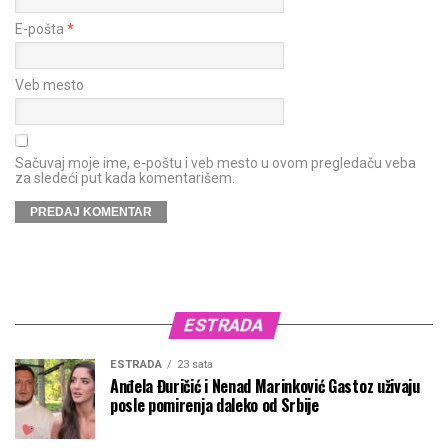
E-pošta
*
Veb mesto
Sačuvaj moje ime, e-poštu i veb mesto u ovom pregledaču veba
za sledeći put kada komentarišem.
ESTRADA
ESTRADA
23 sata
Anđela Đuričić i Nenad Marinković Gastoz uživaju
posle pomirenja daleko od Srbije