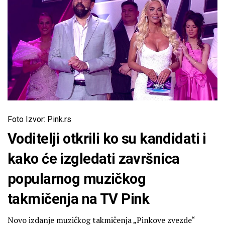
Foto Izvor: Pink.rs
Voditelji otkrili ko su kandidati i
kako će izgledati završnica
popularnog muzičkog
takmičenja na TV Pink
Novo izdanje muzičkog takmičenja „Pinkove zvezde“