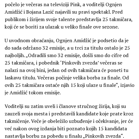
počelo je večeras na televiziji Pink, a voditelji Ognjen
Amidžić i Bojana Lazić najavili su pravi spektakl. Pred
publikom i žirijem svoje talente predstavlja 25 takmičara,
koji će se boriti za ulazak u veliko finale ove sezone.
U uvodnom obraćanju, Ognjen Amidžić je podsetio da je
do sada održano 32 emisije, a u trci za titulu ostalo je 25
najboljih. „Odradili smo 32 emisije, došli smo do cifre od
25 takmičara, i pobednik ‘Pinkovih zvezda’ večeras se
nalazi na ovoj bini, jedan od ovih takmičara će poneti tu
laskavu titulu. Večeras počinje velika borba za finale. Od
ovih 25 takmičara ostaće njih 15 koji ulaze u finale“, izjavio
je Amidžić tokom emisije.
Voditelji su zatim uveli i članove stručnog žirija, koji su
zauzeli svoja mesta i predstavili kandidate koje prate kroz
takmičenje. Veče je obeležilo uzbuđenje i očekivanje, jer će
već nakon ovog izdanja biti poznato kojih 15 kandidata
nastavlja borbu za pobedu u finalu „Pinkovih zvezda“.