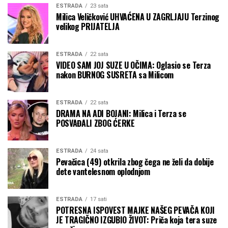
ESTRADA
23 sata
Milica Veličković UHVAĆENA U ZAGRLJAJU Terzinog
velikog PRIJATELJA
ESTRADA
22 sata
VIDEO SAM JOJ SUZE U OČIMA: Oglasio se Terza
nakon BURNOG SUSRETA sa Milicom
ESTRADA
22 sata
DRAMA NA ADI BOJANI: Milica i Terza se
POSVAĐALI ZBOG ĆERKE
ESTRADA
24 sata
Pevačica (49) otkrila zbog čega ne želi da dobije
dete vantelesnom oplodnjom
ESTRADA
17 sati
POTRESNA ISPOVEST MAJKE NAŠEG PEVAČA KOJI
JE TRAGIČNO IZGUBIO ŽIVOT: Priča koja tera suze