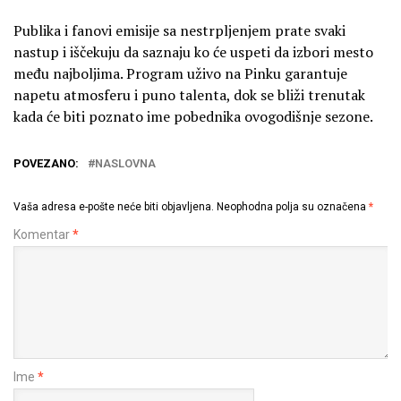
Publika i fanovi emisije sa nestrpljenjem prate svaki
nastup i iščekuju da saznaju ko će uspeti da izbori mesto
među najboljima. Program uživo na Pinku garantuje
napetu atmosferu i puno talenta, dok se bliži trenutak
kada će biti poznato ime pobednika ovogodišnje sezone.
POVEZANO:
NASLOVNA
Vaša adresa e-pošte neće biti objavljena.
Neophodna polja su označena
*
Komentar
*
Ime
*