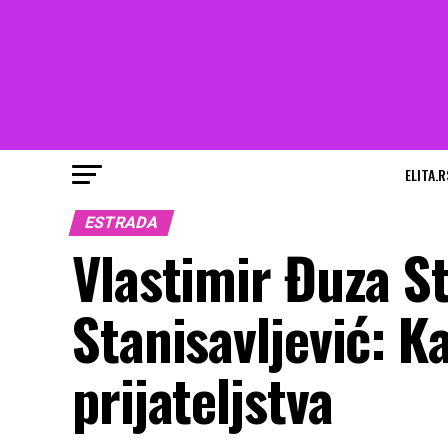
ELITA.R
ESTRADA
Vlastimir Đuza Sto
Stanisavljević: K
prijateljstva