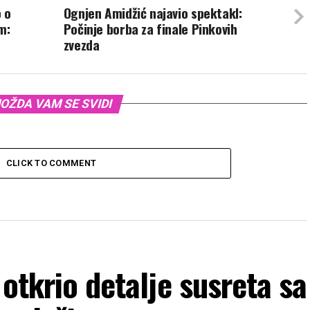
 o
Ognjen Amidžić najavio spektakl:
m:
Počinje borba za finale Pinkovih
zvezda
OŽDA VAM SE SVIDI
CLICK TO COMMENT
 otkrio detalje susreta sa