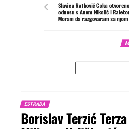
Slavica Ratković Coka otvoreno
odnosu s Anom Nikolić i Raleto
Moram da razgovaram sa njom
M
ESTRADA
Borislav Terzić Terza