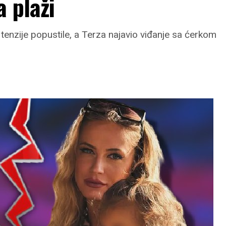
a plaži
 tenzije popustile, a Terza najavio viđanje sa ćerkom