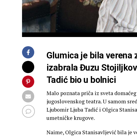
Glumica je bila verena z
izabrala Đuzu Stojiljkov
Tadić bio u bolnici
Malo poznata priča iz sveta domaće
jugoslovenskog teatra. U samom središ
Ljubomir Ljuba Tadić i Olgica Stanisa
umetničke krugove.
Naime, Olgica Stanisavljević bila je