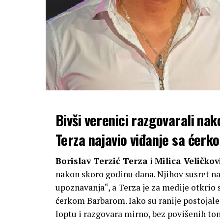
Bivši verenici razgovarali nak
Terza najavio viđanje sa ćer
Borislav Terzić Terza
i
Milica Veličkov
nakon skoro godinu dana. Njihov susret na
upoznavanja“, a Terza je za medije otkrio 
ćerkom Barbarom. Iako su ranije postojale n
loptu i razgovara mirno, bez povišenih to