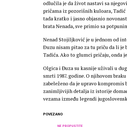
odlučila je da život nastavi sa njeg
pričama iz pozorišnih kuloara, Tadić 
tada kratko i jasno objasnio novonast
brata Nenada, sve primio sa potpun
Nenad Stojiljković je u jednom od int
Ðuzu nisam pitao za tu priču da li je 
Tadića. Ako to glumci pričaju, onda je
Olgica i Đuza su kasnije uživali u dugo
smrti 1987. godine. O njihovom braku i
zabeleženo da je upravo kompromis bi
zanimljivijih detalja iz istorije dom
vezama između legendi jugoslovensk
POVEZANO
NE PROPUSTITE