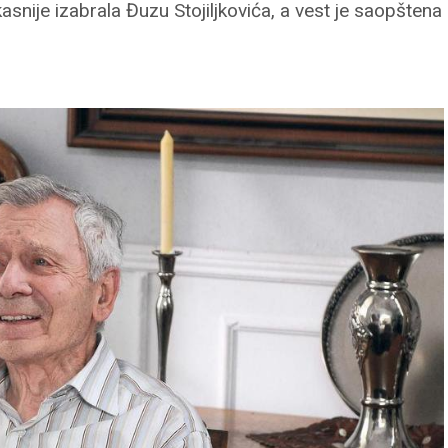
kasnije izabrala Đuzu Stojiljkovića, a vest je saopštena 