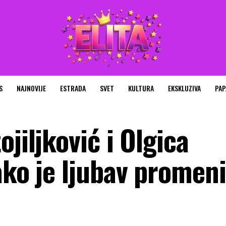
S
NAJNOVIJE
ESTRADA
SVET
KULTURA
EKSKLUZIVA
PAP
jiljković i Olgica
ako je ljubav promeni