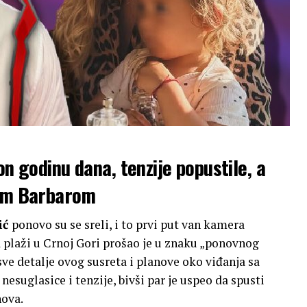
on godinu dana, tenzije popustile, a
kom Barbarom
ić
ponovo su se sreli, i to prvi put van kamera
 plaži u Crnoj Gori prošao je u znaku „ponovnog
sve detalje ovog susreta i planove oko viđanja sa
esuglasice i tenzije, bivši par je uspeo da spusti
nova.