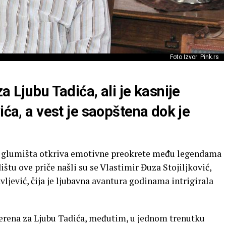
Foto Izvor: Pink.rs
a Ljubu Tadića, ali je kasnije
ića, a vest je saopštena dok je
g glumišta otkriva emotivne preokrete među legendama
tu ove priče našli su se Vlastimir Đuza Stojiljković,
vljević, čija je ljubavna avantura godinama intrigirala
 verena za Ljubu Tadića, međutim, u jednom trenutku