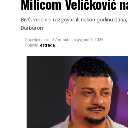
Milicom Veličković n
Bivši verenici razgovarali nakon godinu dana,
Barbarom
Objavljeno pre:
37 minuta
on
avgust 6, 2026
Objavio:
estrada