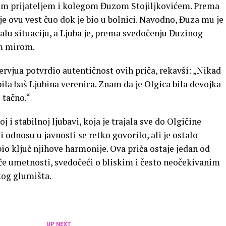
ovim prijateljem i kolegom Đuzom Stojiljkovićem. Prema
je ovu vest čuo dok je bio u bolnici. Navodno, Đuza mu je
alu situaciju, a Ljuba je, prema svedočenju Đuzinog
im mirom.
ervjua potvrdio autentičnost ovih priča, rekavši: „Nikad
bila baš Ljubina verenica. Znam da je Olgica bila devojka
 tačno.“
j i stabilnoj ljubavi, koja je trajala sve do Olgičine
 odnosu u javnosti se retko govorilo, ali je ostalo
o ključ njihove harmonije. Ova priča ostaje jedan od
aće umetnosti, svedočeći o bliskim i često neočekivanim
og glumišta.
UP NEXT