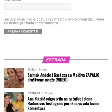
Sačuvaj moje ime, e-poštu i veb mesto u ovom pregledaču veba
za sledeći put kada komentarišem.
ESTRADA
ELITA
24 sata
Snimak Anđele i Gastoza sa Maldiva ZAPALIO
društvene mreže (VIDEO)
ESTRADA
22 sata
Ana Nikolić odgovorila na optužbe Jelene
Radanović: Instagram poruka izazvala lavinu
komentara