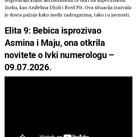
žurku, kao Anđelina Džoli i Bred Pit. Ova situacija izazvala
je dosta pažnje kako među zadrugarima, tako i u javnosti.
Elita 9: Bebica isprozivao
Asmina i Maju, ona otkrila
novitete o Ivki numerologu –
09.07.2026.