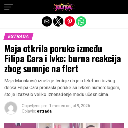
Exit mobile version
ESTRADA
Maja otkrila poruke između
Filipa Cara i Ivke: burna reakcija
zbog sumnje na flert
Maja Marinković iznela je tvrdnje da je u telefonu bivšeg
dečka Filipa Cara pronašla poruke sa Ivkom numerologom,
što je izazvalo veliko iznenađenje među učesnicima.
Objavljeno pre:
1 mesec
on
jul 9, 2026
Objavio:
estrada