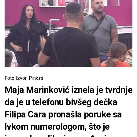
Foto Izvor: Pink.rs
Maja Marinković iznela je tvrdnje
da je u telefonu bivšeg dečka
Filipa Cara pronašla poruke sa
Ivkom numerologom, što je