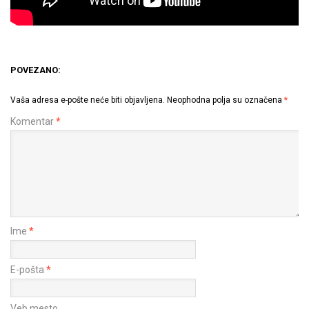
POVEZANO:
Vaša adresa e-pošte neće biti objavljena.
Neophodna polja su označena
*
Komentar
*
Ime
*
E-pošta
*
Veb mesto