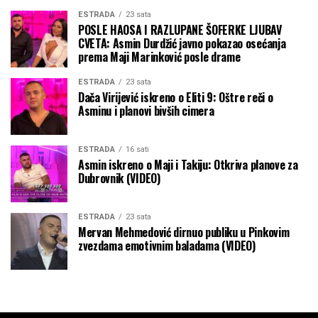
ESTRADA
23 sata
POSLE HAOSA I RAZLUPANE ŠOFERKE LJUBAV
CVETA: Asmin Durdžić javno pokazao osećanja
prema Maji Marinković posle drame
ESTRADA
23 sata
Dača Virijević iskreno o Eliti 9: Oštre reči o
Asminu i planovi bivših cimera
ESTRADA
16 sati
Asmin iskreno o Maji i Takiju: Otkriva planove za
Dubrovnik (VIDEO)
ESTRADA
23 sata
Mervan Mehmedović dirnuo publiku u Pinkovim
zvezdama emotivnim baladama (VIDEO)