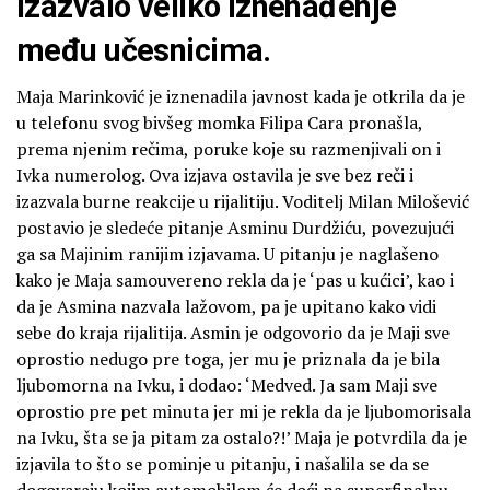
izazvalo veliko iznenađenje
među učesnicima.
Maja Marinković je iznenadila javnost kada je otkrila da je
u telefonu svog bivšeg momka Filipa Cara pronašla,
prema njenim rečima, poruke koje su razmenjivali on i
Ivka numerolog. Ova izjava ostavila je sve bez reči i
izazvala burne reakcije u rijalitiju. Voditelj Milan Milošević
postavio je sledeće pitanje Asminu Durdžiću, povezujući
ga sa Majinim ranijim izjavama. U pitanju je naglašeno
kako je Maja samouvereno rekla da je ‘pas u kućici’, kao i
da je Asmina nazvala lažovom, pa je upitano kako vidi
sebe do kraja rijalitija. Asmin je odgovorio da je Maji sve
oprostio nedugo pre toga, jer mu je priznala da je bila
ljubomorna na Ivku, i dodao: ‘Medved. Ja sam Maji sve
oprostio pre pet minuta jer mi je rekla da je ljubomorisala
na Ivku, šta se ja pitam za ostalo?!’ Maja je potvrdila da je
izjavila to što se pominje u pitanju, i našalila se da se
dogovaraju kojim automobilom će doći na superfinalnu