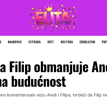
S
NAJNOVIJE
ESTRADA
SVET
KULTURA
EKSKLUZIVA
PAP
 Filip obmanjuje Ane
ma budućnost
reno komentarisala vezu Aneli i Filipa, tvrdeći da Filip