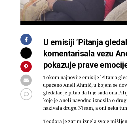
U emisiji ‘Pitanja gleda
komentarisala vezu Aneli
pokazuje prave emocije 
Tokom najnovije emisije ‘Pitanja gled
upućeno Aneli Ahmić, u kojem se dovo
gledalac je pitao da li je sada ona Fi
koje je Aneli navodno iznosila o dru
nazivala druge. Nisam, a oni neka tum
Teodora je zatim iznela svoje mišljenj