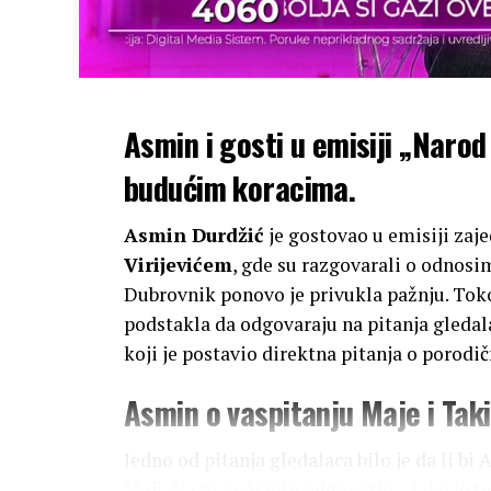
Asmin i gosti u emisiji „Narod 
budućim koracima.
Asmin Durdžić
je gostovao u emisiji zaj
Virijevićem
, gde su razgovarali o odnosi
Dubrovnik ponovo je privukla pažnju. Toko
podstakla da odgovaraju na pitanja gledala
koji je postavio direktna pitanja o porod
Asmin o vaspitanju Maje i Taki
Jedno od pitanja gledalaca bilo je da li b
Maji. Na to je Asmin odgovorio: „Jako je 