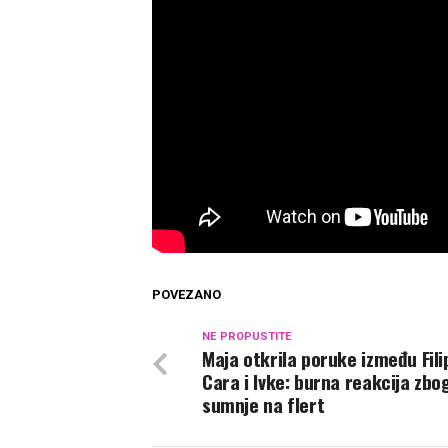
POVEZANO
NE PROPUSTITE
Maja otkrila poruke između Fili
Cara i Ivke: burna reakcija zbo
sumnje na flert