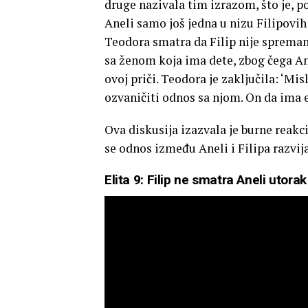
druge nazivala tim izrazom, što je, p
Aneli samo još jedna u nizu Filipovih
Teodora smatra da Filip nije spreman n
sa ženom koja ima dete, zbog čega An
ovoj priči. Teodora je zaključila: ‘Mis
ozvaničiti odnos sa njom. On da ima e
Ova diskusija izazvala je burne reakc
se odnos između Aneli i Filipa razvija
Elita 9: Filip ne smatra Aneli utor