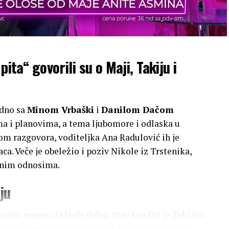
pita“ govorili su o Maji, Takiju i
edno sa
Minom Vrbaški
i
Danilom Dačom
ma i planovima, a tema ljubomore i odlaska u
m razgovora, voditeljka Ana Radulović ih je
ca. Veče je obeležio i poziv Nikole iz Trstenika,
ičnim odnosima.
ju
i Asmin mogao da bude dobar otac kao što je Taki bio
teško da muškarac sam odgoji ćerku. On je dobro