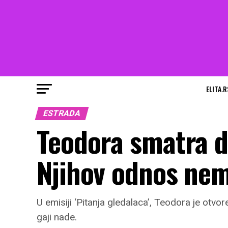
ELITA.R
ESTRADA
Teodora smatra da
Njihov odnos ne
U emisiji ‘Pitanja gledalaca’, Teodora je otvo
gaji nade.