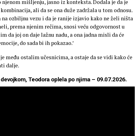
o njenom mišljenju, jasno iz konteksta. Dodala je da je
 kombinacija, ali da se ona duže zadržala u tom odnosu.
a ozbiljnu vezu i da je ranije izjavio kako ne želi ništa
eli, prema njenim rečima, snosi veću odgovornost u
lim da joj on daje lažnu nadu, a ona jadna misli da će
mocije, do sada bi ih pokazao.’
ije među ostalim učesnicima, a ostaje da se vidi kako će
ti dalje.
ak devojkom, Teodora oplela po njima – 09.07.2026.