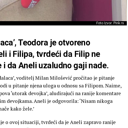
Foto Izvor: Pink.rs
laca’, Teodora je otvoreno
 i Filipa, tvrdeći da Filip ne
i da Aneli uzaludno gaji nade.
alaca’, voditelj Milan Milošević pročitao je pitanje
di u pitanje njena uloga u odnosu sa Filipom. Naime,
lipova ‘utorak devojka’, aludirajući na ranije komentare
gim devojkama. Aneli je odgovorila: ‘Nisam nikoga
ače kako žele.’
e o ovoj situaciji, tvrdeći da je Aneli zapravo ranije