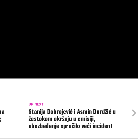
UP NEXT
pa
Stanija Dobrojević i Asmin Durdžić u
g
žestokom okršaju u emisiji,
obezbeđenje sprečilo veći incident